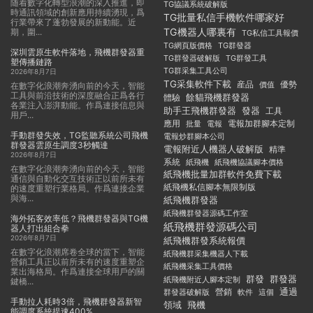
随着數字化轉型浪潮的深入推進，即
TG協議系統破解版
時通訊領域的創新應用持續湧現，爲
TG批量私信手機軟件哪家好
行業帶來了蓬勃發展的新動能。近
TG機器人哪裏有
期，圍...
TG私信工具報價
TG群發器
TG網頁版價格
深圳雲原生軟件落地，飛機群發器重
TG群發器破解版
TG群發工具
塑傳播鏈路
TG群采集工具公司
2026年8月7日
TG采集軟件下載
産品
優勢
價值
在數字化浪潮奔湧向前的今天，智能
工具與前沿技術的深度融合正爲各行
餘貓飛機群發器
體驗
各業注入澎湃動能。作爲連接信息與
助手王飛機群發器
發器
工具
用戶...
應用
電報加群腳本定制
批量
電報
手動群發失效，TG監聽系統公司飛機
電報炒群腳本公司
群發器雲原生調度3秒觸達
電報附近人機器人破解版
精準
2026年8月7日
系統
紙飛機
紙飛機協議腳本價格
在數字化浪潮奔湧向前的今天，智能
紙飛機批量加群軟件免費下載
通信與自動化交互技術正以前所未有
紙飛機私信腳本無限制版
的速度重塑行業格局。作爲連接企業
與海...
紙飛機群發器
紙飛機群發器源碼工作室
海外拓客效率低？飛機群發器與TG機
紙飛機群發源碼公司
器人打出組合拳
2026年8月7日
紙飛機群發系統報價
在數字化浪潮席卷全球的當下，智能
紙飛機群采集機器人下載
營銷工具正以前所未有的速度重塑企
紙飛機采集工具價格
業出海格局。作爲連接全球用戶的關
群發
群發器
紙飛機附近人腳本定制
鍵橋...
通過
群發器破解版
營銷
這個
軟件
手動拉人耗時3倍，飛機群發器新智
領域
飛機
能調度系統提速400%