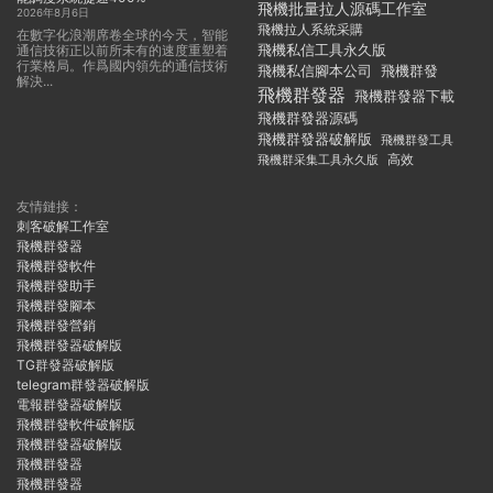
飛機批量拉人源碼工作室
2026年8月6日
飛機拉人系統采購
在數字化浪潮席卷全球的今天，智能
飛機私信工具永久版
通信技術正以前所未有的速度重塑着
行業格局。作爲國内領先的通信技術
飛機私信腳本公司
飛機群發
解決...
飛機群發器
飛機群發器下載
飛機群發器源碼
飛機群發器破解版
飛機群發工具
飛機群采集工具永久版
高效
友情鏈接：
刺客破解工作室
飛機群發器
飛機群發軟件
飛機群發助手
飛機群發腳本
飛機群發營銷
飛機群發器破解版
TG群發器破解版
telegram群發器破解版
電報群發器破解版
飛機群發軟件破解版
飛機群發器破解版
飛機群發器
飛機群發器