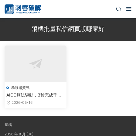
飛機批量私信網頁版哪家好
群發器資訊
AIGC算法驅動，3秒完成千條
私信：雲原生紙飛機機器人采
2026-05-16
購方案上線
歸檔
2026 年 8 月
(36)