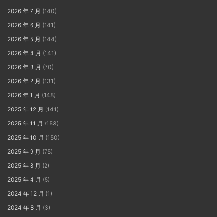
2026 年 7 月
(140)
2026 年 6 月
(141)
2026 年 5 月
(144)
2026 年 4 月
(141)
2026 年 3 月
(70)
2026 年 2 月
(131)
2026 年 1 月
(148)
2025 年 12 月
(141)
2025 年 11 月
(153)
2025 年 10 月
(150)
2025 年 9 月
(75)
2025 年 8 月
(2)
2025 年 4 月
(5)
2024 年 12 月
(1)
2024 年 8 月
(3)