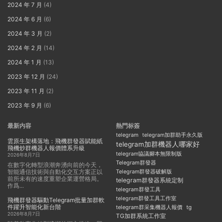
2024 年 7 月
(4)
2024 年 6 月
(6)
2024 年 3 月
(2)
2024 年 2 月
(14)
2024 年 1 月
(13)
2023 年 12 月
(24)
2023 年 11 月
(2)
2023 年 9 月
(6)
最新内容
熱門标簽
telegram
telegram加群助手永久版
雲原生架構落地：飛機群發器賦能紙
telegram加群機器人哪家好
飛機炒群機器人報價體系升級
telegram協議腳本無限制版
2026年8月7日
Telegram群發器
在數字化轉型浪潮奔湧向前的今天，
智能通信技術與自動化交互方案正以
Telegram群發器破解版
前所未有的速度重塑企業運營格局。
telegram群發器系統定制
作爲...
telegram群發工具
telegram群發工具工作室
飛機群發器驅動Telegram批量加群軟
件躍升智能化新台階
telegram群采集機器人報價
tg
2026年8月7日
TG加群系統工作室