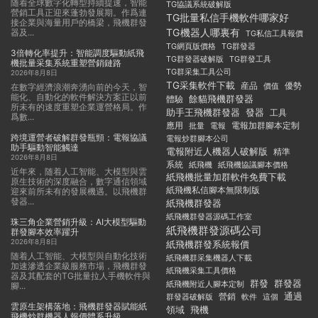
随着全球數字化轉型持續提速，智能
TG協議系統破解版
營銷工具正迎來蓬勃發展期。作爲連
TG批量私信手機軟件哪家好
接企業與海量用戶的橋梁，飛機群發
TG機器人哪裏有
器及...
TG私信工具報價
TG群發器
TG網頁版價格
3倍轉化率提升：智能調度驅動紙飛
TG群發器破解版
TG群發工具
機批量采集系統重塑營銷鏈路
TG群采集工具公司
2026年8月8日
TG采集軟件下載
産品
優勢
價值
在數字經濟浪潮奔湧向前的今天，智
能化、自動化的軟件解決方案正以前
餘貓飛機群發器
體驗
所未有的速度重塑企業運營格局。作
助手王飛機群發器
發器
工具
爲數...
應用
電報加群腳本定制
批量
電報
跨境運營者破解群發瓶頸：電報協議
電報炒群腳本公司
助手驅動智能觸達
電報附近人機器人破解版
精準
2026年8月8日
系統
紙飛機
紙飛機協議腳本價格
近年來，随着人工智能、大模型與雲
紙飛機批量加群軟件免費下載
原生技術的深度融合，數字通信領域
紙飛機私信腳本無限制版
迎來前所未有的發展機遇。以飛機群
發器...
紙飛機群發器
紙飛機群發器源碼工作室
珠三角企業營銷升級：AI大模型驅動
紙飛機群發源碼公司
群發腳本效率躍升
2026年8月8日
紙飛機群發系統報價
随着人工智能、大模型與自動化技術
紙飛機群采集機器人下載
加速滲透企業級服務市場，飛機群發
紙飛機采集工具價格
器及其配套的TG批量拉人手機軟件與
群發
群發器
紙飛機附近人腳本定制
腳...
通過
群發器破解版
營銷
這個
軟件
雲原生架構落地：飛機群發器賦能紙
領域
飛機
飛機炒群機器人報價體系升級