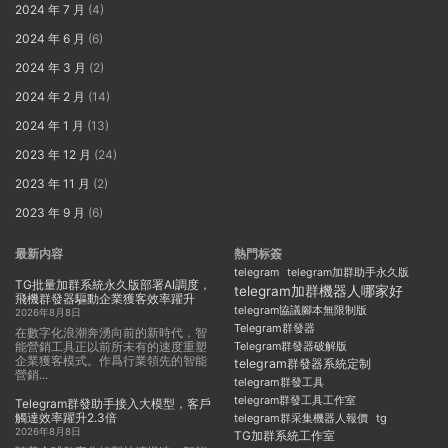
2024 年 7 月
(4)
2024 年 6 月
(6)
2024 年 3 月
(2)
2024 年 2 月
(14)
2024 年 1 月
(13)
2023 年 12 月
(24)
2023 年 11 月
(2)
2023 年 9 月
(6)
最新内容
熱門标簽
telegram
telegram加群助手永久版
TG批量加群系統永久版部署AI調度，
telegram加群機器人哪家好
飛機群發器驅動企業獲客效率躍升
telegram協議腳本無限制版
2026年8月8日
Telegram群發器
在數字化浪潮奔湧向前的新時代，智
能營銷工具正以前所未有的速度重塑
Telegram群發器破解版
企業獲客模式。作爲行業領先的智能
telegram群發器系統定制
營銷...
telegram群發工具
telegram群發工具工作室
Telegram群發助手接入大模型，客戶
觸達效率躍升2.3倍
telegram群采集機器人報價
tg
2026年8月8日
TG加群系統工作室