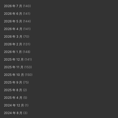
2026 年 7 月
(140)
2026 年 6 月
(141)
2026 年 5 月
(144)
2026 年 4 月
(141)
2026 年 3 月
(70)
2026 年 2 月
(131)
2026 年 1 月
(148)
2025 年 12 月
(141)
2025 年 11 月
(153)
2025 年 10 月
(150)
2025 年 9 月
(75)
2025 年 8 月
(2)
2025 年 4 月
(5)
2024 年 12 月
(1)
2024 年 8 月
(3)