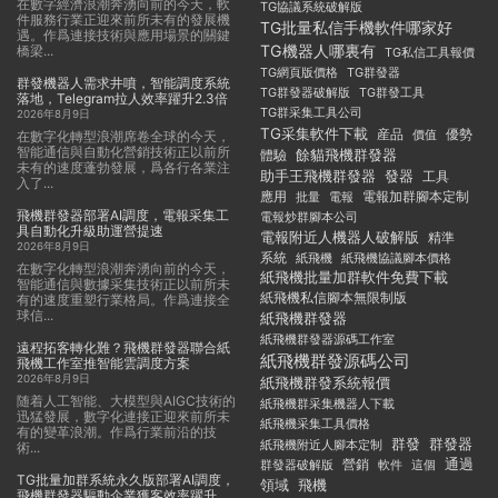
在數字經濟浪潮奔湧向前的今天，軟
TG協議系統破解版
件服務行業正迎來前所未有的發展機
TG批量私信手機軟件哪家好
遇。作爲連接技術與應用場景的關鍵
TG機器人哪裏有
橋梁...
TG私信工具報價
TG群發器
TG網頁版價格
群發機器人需求井噴，智能調度系統
TG群發器破解版
TG群發工具
落地，Telegram拉人效率躍升2.3倍
TG群采集工具公司
2026年8月9日
TG采集軟件下載
産品
優勢
價值
在數字化轉型浪潮席卷全球的今天，
智能通信與自動化營銷技術正以前所
餘貓飛機群發器
體驗
未有的速度蓬勃發展，爲各行各業注
助手王飛機群發器
發器
工具
入了...
應用
電報加群腳本定制
批量
電報
飛機群發器部署AI調度，電報采集工
電報炒群腳本公司
具自動化升級助運營提速
電報附近人機器人破解版
精準
2026年8月9日
系統
紙飛機
紙飛機協議腳本價格
在數字化轉型浪潮奔湧向前的今天，
紙飛機批量加群軟件免費下載
智能通信與數據采集技術正以前所未
紙飛機私信腳本無限制版
有的速度重塑行業格局。作爲連接全
球信...
紙飛機群發器
紙飛機群發器源碼工作室
遠程拓客轉化難？飛機群發器聯合紙
紙飛機群發源碼公司
飛機工作室推智能雲調度方案
2026年8月9日
紙飛機群發系統報價
随着人工智能、大模型與AIGC技術的
紙飛機群采集機器人下載
迅猛發展，數字化連接正迎來前所未
紙飛機采集工具價格
有的變革浪潮。作爲行業前沿的技
群發
群發器
紙飛機附近人腳本定制
術...
通過
群發器破解版
營銷
這個
軟件
TG批量加群系統永久版部署AI調度，
領域
飛機
飛機群發器驅動企業獲客效率躍升