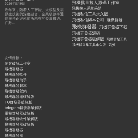
飛機批量拉人源碼工作室
2026年8月9日
飛機拉人系統采購
近年來，随着人工智能、大模型及雲
飛機私信工具永久版
原生技術的深度融合，企業級數字通
信服務正迎來前所未有的發展機遇。
飛機私信腳本公司
飛機群發
在數...
飛機群發器
飛機群發器下載
飛機群發器源碼
飛機群發器破解版
飛機群發工具
飛機群采集工具永久版
高效
友情鏈接：
刺客破解工作室
飛機群發器
飛機群發軟件
飛機群發助手
飛機群發腳本
飛機群發營銷
飛機群發器破解版
TG群發器破解版
telegram群發器破解版
電報群發器破解版
飛機群發軟件破解版
飛機群發器破解版
飛機群發器
飛機群發器