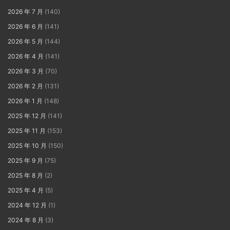
2026 年 7 月
(140)
2026 年 6 月
(141)
2026 年 5 月
(144)
2026 年 4 月
(141)
2026 年 3 月
(70)
2026 年 2 月
(131)
2026 年 1 月
(148)
2025 年 12 月
(141)
2025 年 11 月
(153)
2025 年 10 月
(150)
2025 年 9 月
(75)
2025 年 8 月
(2)
2025 年 4 月
(5)
2024 年 12 月
(1)
2024 年 8 月
(3)