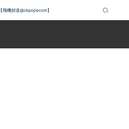
【飛機頻道@ckpojiecom】