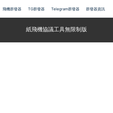
飛機群發器
TG群發器
Telegram群發器
群發器資訊
紙飛機協議工具無限制版