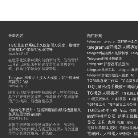
最新内容
熱門标簽
telegram
telegram加群助手永
TG批量加群系統永久版部署AI調度，飛機群
telegram加群機器人哪家
發器驅動企業獲客效率躍升
Tel
telegram協議腳本無限制版
2026年8月8日
Telegram群發器破解版
在數字化浪潮奔湧向前的新時代，智能營銷
telegram群發器系統定制
工具正以前所未有的速度重塑企業獲客模
式。作爲行業領先的智能營銷...
telegram群發工具
telegram
telegram群采集機器人報價
tg
Telegram群發助手接入大模型，客戶觸達效
TG加群系統工作室
TG協議系
率躍升2.3倍
TG批量私信手機軟件哪家
2026年8月8日
随着全球數字化轉型持續提速，智能營銷工
TG機器人哪裏有
TG私信工
具正迎來蓬勃發展期。作爲連接企業與海量
TG群發器
TG群
TG網頁版價格
用戶的橋梁，飛機群發器及...
TG群發工具
TG群采集工具公司
3倍轉化率提升：智能調度驅動紙飛機批量采
TG采集軟件下載
産品
價值
集系統重塑營銷鏈路
餘貓飛機群發器
助手王飛機
2026年8月8日
發器
工具
應用
批量
電報
在數字經濟浪潮奔湧向前的今天，智能化、
電報加群腳本定制
電報炒群腳
自動化的軟件解決方案正以前所未有的速度
重塑企業運營格局。作爲數...
電報附近人機器人破解版
精