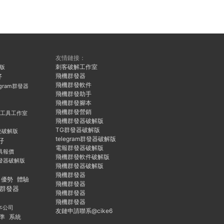
友情鏈接：
刺客破解工作室
久版
飛機群發器
好
飛機群發軟件
egram群發器
飛機群發助手
飛機群發腳本
飛機群發營銷
群發工具工作室
飛機群發器破解版
TG群發器破解版
統破解版
telegram群發器破解版
好
電報群發器破解版
具報價
飛機群發軟件破解版
發器破解版
飛機群發器破解版
飛機群發器
優勢
體驗
飛機群發器
群發器
飛機群發器
飛機群發器
本公司
友鏈申請聯系@cike6
準
系統