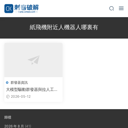
紙飛機附近人機器人哪裏有
群發器資訊
大模型驅動群發器與拉人工具
升級，智能自動化引領營銷變
2026-05-12
革
歸檔
2026 年 8 月
(41)