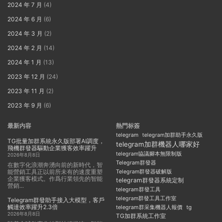
2024 年 7 月
(4)
2024 年 6 月
(6)
2024 年 3 月
(2)
2024 年 2 月
(14)
2024 年 1 月
(13)
2023 年 12 月
(24)
2023 年 11 月
(2)
2023 年 9 月
(6)
最新内容
熱門标簽
telegram
telegram加群助手永久版
TG批量加群系統永久版部署AI調度，
telegram加群機器人哪家好
飛機群發器驅動企業獲客效率躍升
telegram協議腳本無限制版
2026年8月8日
Telegram群發器
在數字化浪潮奔湧向前的新時代，智
能營銷工具正以前所未有的速度重塑
Telegram群發器破解版
企業獲客模式。作爲行業領先的智能
telegram群發器系統定制
營銷...
telegram群發工具
telegram群發工具工作室
Telegram群發助手接入大模型，客戶
觸達效率躍升2.3倍
telegram群采集機器人報價
tg
2026年8月8日
TG加群系統工作室