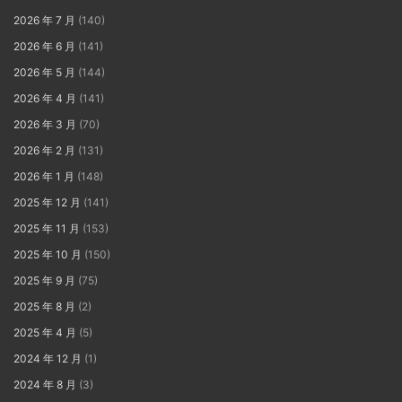
2026 年 7 月
(140)
2026 年 6 月
(141)
2026 年 5 月
(144)
2026 年 4 月
(141)
2026 年 3 月
(70)
2026 年 2 月
(131)
2026 年 1 月
(148)
2025 年 12 月
(141)
2025 年 11 月
(153)
2025 年 10 月
(150)
2025 年 9 月
(75)
2025 年 8 月
(2)
2025 年 4 月
(5)
2024 年 12 月
(1)
2024 年 8 月
(3)