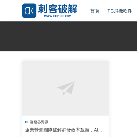
首頁
TG飛機軟件
群發器資訊
企業營銷團隊破解群發效率瓶頸，AI大
模型紙飛機群發器免費版及源碼報價同