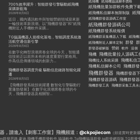
紙飛機
紙飛機協議腳本價格
700%效率躍升：智能群發引擎驅動紙飛機
紙飛機批量加群軟件免費下
采購新藍海
紙
紙飛機私信腳本無限制版
2026年8月6日
紙飛機群發器源碼工作室
近日，國内通訊軟件與智能營銷領域迎來新
一輪技術革新浪潮。以“飛機群發器”和“紙飛
紙飛機群發源碼公司
機附近人手機軟件采購...
紙飛機群發系統報價
紙飛機群采集機器人下載
紙飛機
TG協議機器人規模化落地，智能調度系統激
活航空通信新引擎
群發
群
紙飛機附近人腳本定制
2026年8月6日
群發器破解版
營銷
這個
軟件
在數字化轉型浪潮席卷全球的今天，智能通
飛機批量拉人源碼工
飛機
信技術正以前所未有的速度重塑行業格局。
飛機私信
飛機拉人系統采購
作爲信息傳播領域的創新力...
飛機私信腳本公司
飛機群發
飛機群發器調度升級 驅動信息鏈路智能化躍
飛機群發器
飛機群發器
遷
2026年8月5日
飛機群發器
飛機群發器源碼
【飛機群發系統技術躍遷 數智化引擎驅動行
飛機群發工具
飛機群采集工具永
業蓬勃發展】 在數字化浪潮席卷全球的今
天，飛機群發器及相關智...
器，請進入【刺客工作室】
飛機頻道：
@ckpojiecom
（頻道實時更新
legram群發思路,豪迪,飛機手機群發軟件,協議軟件,Tg飛機協議群發,tg群發網頁版,TG