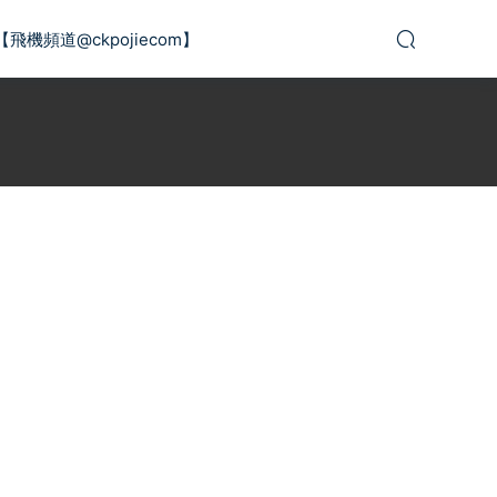
【飛機頻道@ckpojiecom】