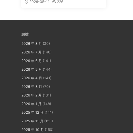
2026-05-11
226
步上線
歸檔
2026 年 8 月
(30)
2026 年 7 月
(140)
2026 年 6 月
(141)
2026 年 5 月
(144)
2026 年 4 月
(141)
2026 年 3 月
(70)
2026 年 2 月
(131)
2026 年 1 月
(148)
2025 年 12 月
(141)
2025 年 11 月
(153)
2025 年 10 月
(150)