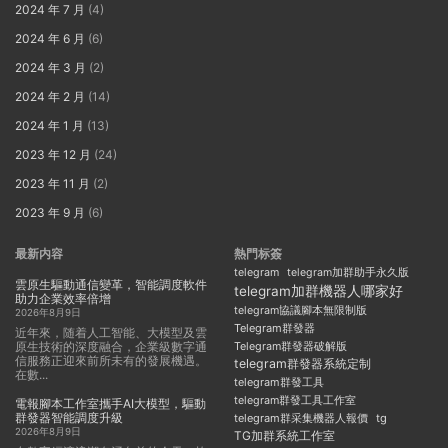
2024 年 7 月
(4)
2024 年 6 月
(6)
2024 年 3 月
(2)
2024 年 2 月
(14)
2024 年 1 月
(13)
2023 年 12 月
(24)
2023 年 11 月
(2)
2023 年 9 月
(6)
最新内容
熱門标簽
telegram
telegram加群助手永久版
雲原生驅動通信變革，智能調度軟件
telegram加群機器人哪家好
助力企業效率倍增
telegram協議腳本無限制版
2026年8月9日
Telegram群發器
近年來，随着人工智能、大模型及雲
原生技術的深度融合，企業級數字通
Telegram群發器破解版
信服務正迎來前所未有的發展機遇。
telegram群發器系統定制
在數...
telegram群發工具
telegram群發工具工作室
電報腳本工作室攜手AI大模型，驅動
群發器智能調度升級
telegram群采集機器人報價
tg
2026年8月9日
TG加群系統工作室