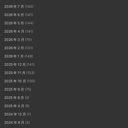
2026 年 7 月
(140)
2026 年 6 月
(141)
2026 年 5 月
(144)
2026 年 4 月
(141)
2026 年 3 月
(70)
2026 年 2 月
(131)
2026 年 1 月
(148)
2025 年 12 月
(141)
2025 年 11 月
(153)
2025 年 10 月
(150)
2025 年 9 月
(75)
2025 年 8 月
(2)
2025 年 4 月
(5)
2024 年 12 月
(1)
2024 年 8 月
(3)