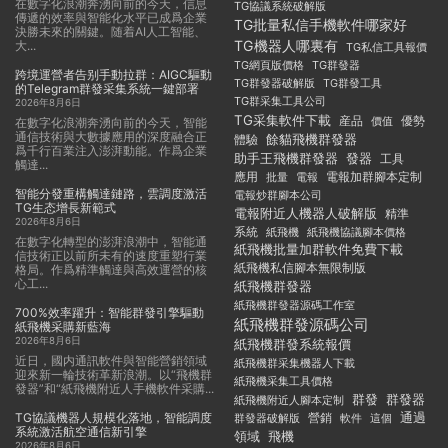
在數字化浪潮奔湧向前的今天，信息
TG協議系統破解版
傳遞的效率與智能化水平已成爲企業
TG批量私信手機軟件哪家好
決勝未來的關鍵。随着AI人工智能、
TG機器人哪裏有
大...
TG私信工具報價
TG群發器
TG網頁版價格
跨境運營者告别手動拉群：AIGC驅動
TG群發器破解版
TG群發工具
的Telegram群發采集系統一鍵部署
TG群采集工具公司
2026年8月6日
TG采集軟件下載
産品
優勢
價值
在數字化浪潮奔湧向前的今天，智能
通信技術與大數據應用的深度融合正
餘貓飛機群發器
體驗
爲千行百業注入澎湃動能。作爲企業
助手王飛機群發器
發器
工具
觸達...
應用
電報加群腳本定制
批量
電報
智能分發重構觸達鏈路，雲調度激活
電報炒群腳本公司
TG生态增長新範式
電報附近人機器人破解版
精準
2026年8月6日
系統
紙飛機
紙飛機協議腳本價格
在數字化轉型的澎湃浪潮中，智能通
紙飛機批量加群軟件免費下載
信技術正以前所未有的速度重塑行業
紙飛機私信腳本無限制版
格局。作爲精準觸達與高效運營的核
心工...
紙飛機群發器
紙飛機群發器源碼工作室
700%效率躍升：智能群發引擎驅動
紙飛機群發源碼公司
紙飛機采購新藍海
2026年8月6日
紙飛機群發系統報價
近日，國内通訊軟件與智能營銷領域
紙飛機群采集機器人下載
迎來新一輪技術革新浪潮。以“飛機群
紙飛機采集工具價格
發器”和“紙飛機附近人手機軟件采購...
群發
群發器
紙飛機附近人腳本定制
TG協議機器人規模化落地，智能調度
通過
群發器破解版
營銷
這個
軟件
系統激活航空通信新引擎
領域
飛機
2026年8月6日