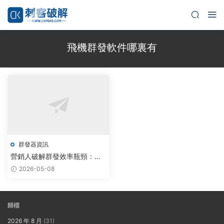
飛機群發軟件哪裏有
群發器資訊
營銷人破解群發效率瓶頸：飛
機群發軟件與TG批量私信腳本
2026-05-08
的AI自動化方案
歸檔
2026 年 8 月
(31)