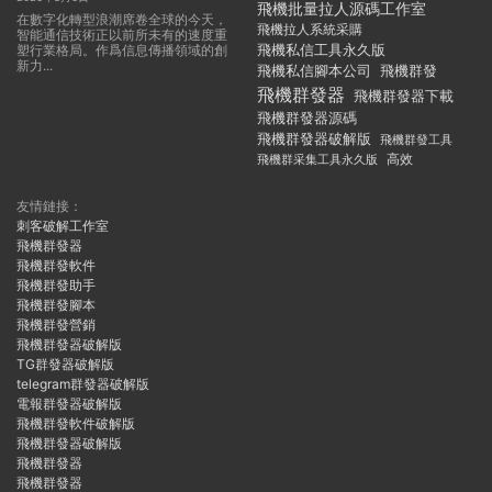
飛機批量拉人源碼工作室
在數字化轉型浪潮席卷全球的今天，
飛機拉人系統采購
智能通信技術正以前所未有的速度重
飛機私信工具永久版
塑行業格局。作爲信息傳播領域的創
新力...
飛機私信腳本公司
飛機群發
飛機群發器
飛機群發器下載
飛機群發器源碼
飛機群發器破解版
飛機群發工具
飛機群采集工具永久版
高效
友情鏈接：
刺客破解工作室
飛機群發器
飛機群發軟件
飛機群發助手
飛機群發腳本
飛機群發營銷
飛機群發器破解版
TG群發器破解版
telegram群發器破解版
電報群發器破解版
飛機群發軟件破解版
飛機群發器破解版
飛機群發器
飛機群發器