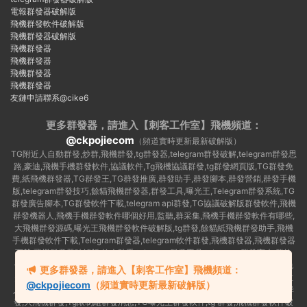
電報群發器破解版
飛機群發軟件破解版
飛機群發器破解版
飛機群發器
飛機群發器
飛機群發器
飛機群發器
友鏈申請聯系@cike6
更多群發器，請進入【刺客工作室】
飛機頻道：
@ckpojiecom
（頻道實時更新最新破解版）
TG附近人自動群發,炒群,飛機群發,tg群發器,telegram群發破解,telegram群發思
路,豪迪,飛機手機群發軟件,協議軟件,Tg飛機協議群發,tg群發網頁版,TG群發免
費,紙飛機群發器,TG群發王,TG群發推廣,群發助手,群發腳本,群發營銷,群發手機
版,telegram群發技巧,餘貓飛機群發器,群發工具,曝光王,Telegram群發系統,TG
群發廣告腳本,TG群發軟件下載,telegram api群發,TG協議破解版群發軟件,飛機
群發機器人,飛機手機群發軟件哪個好用,監聽,群采集,飛機手機群發軟件有哪些,
大飛機群發源碼,曝光王飛機群發軟件破解版,tg群發,餘貓紙飛機群發助手,飛機
手機群發軟件下載,Telegram群發器,telegram軟件群發,飛機群發器,飛機群發器
下載,飛機群發器破解版,拉人助手,telegram群發工具,telegram 群發言,加群軟
件,Telegram怎麽群發,協議号注冊機,TG機器人群發消息,群發軟件,tg群發器免
更多群發器，請進入【刺客工作室】飛機頻道：
費版,私信軟件,tg群發廣告,telegram群發規則,telegram群發,telegram 群發,拉
@ckpojiecom
（頻道實時更新最新破解版）
人軟件,telegram批量群發,群發器破解版,曝光王飛機群發軟件,telegram自動群
發,大飛機群發,Tg限制組群發消息,TG曝光王群發軟件,tg 群發,飛機群發軟件破