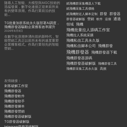
随着人工智能、大模型與AIGC技術的
紙飛機群采集機器人下載
迅猛發展，數字化連接正迎來前所未
紙飛機采集工具價格
有的變革浪潮。作爲行業前沿的技
群發
群發器
紙飛機附近人腳本定制
術...
通過
群發器破解版
營銷
這個
軟件
TG批量加群系統永久版部署AI調度，
領域
飛機
飛機群發器驅動企業獲客效率躍升
飛機批量拉人源碼工作室
2026年8月8日
飛機拉人系統采購
在數字化浪潮奔湧向前的新時代，智
飛機私信工具永久版
能營銷工具正以前所未有的速度重塑
企業獲客模式。作爲行業領先的智能
飛機私信腳本公司
飛機群發
營銷...
飛機群發器
飛機群發器下載
飛機群發器源碼
飛機群發器破解版
飛機群發工具
飛機群采集工具永久版
高效
友情鏈接：
刺客破解工作室
飛機群發器
飛機群發軟件
飛機群發助手
飛機群發腳本
飛機群發營銷
飛機群發器破解版
TG群發器破解版
telegram群發器破解版