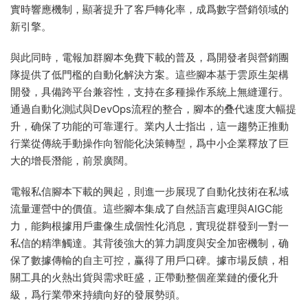
實時響應機制，顯著提升了客戶轉化率，成爲數字營銷領域的
新引擎。
與此同時，電報加群腳本免費下載的普及，爲開發者與營銷團
隊提供了低門檻的自動化解決方案。這些腳本基于雲原生架構
開發，具備跨平台兼容性，支持在多種操作系統上無縫運行。
通過自動化測試與DevOps流程的整合，腳本的叠代速度大幅提
升，确保了功能的可靠運行。業内人士指出，這一趨勢正推動
行業從傳統手動操作向智能化決策轉型，爲中小企業釋放了巨
大的增長潛能，前景廣闊。
電報私信腳本下載的興起，則進一步展現了自動化技術在私域
流量運營中的價值。這些腳本集成了自然語言處理與AIGC能
力，能夠根據用戶畫像生成個性化消息，實現從群發到一對一
私信的精準觸達。其背後強大的算力調度與安全加密機制，确
保了數據傳輸的自主可控，赢得了用戶口碑。據市場反饋，相
關工具的火熱出貨與需求旺盛，正帶動整個産業鏈的優化升
級，爲行業帶來持續向好的發展勢頭。