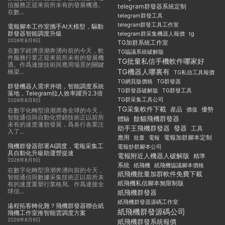
信服務正迎來前所未有的發展機遇。
telegram群發器系統定制
在數...
telegram群發工具
telegram群發工具工作室
電報腳本工作室攜手AI大模型，驅動
群發器智能調度升級
telegram群采集機器人報價
tg
2026年8月9日
TG加群系統工作室
在數字經濟浪潮奔湧向前的今天，軟
TG協議系統破解版
件服務行業正迎來前所未有的發展機
TG批量私信手機軟件哪家好
遇。作爲連接技術與應用場景的關鍵
TG機器人哪裏有
橋梁...
TG私信工具報價
TG群發器
TG網頁版價格
群發機器人需求井噴，智能調度系統
TG群發器破解版
TG群發工具
落地，Telegram拉人效率躍升2.3倍
TG群采集工具公司
2026年8月9日
TG采集軟件下載
産品
優勢
價值
在數字化轉型浪潮席卷全球的今天，
智能通信與自動化營銷技術正以前所
餘貓飛機群發器
體驗
未有的速度蓬勃發展，爲各行各業注
助手王飛機群發器
發器
工具
入了...
應用
電報加群腳本定制
批量
電報
飛機群發器部署AI調度，電報采集工
電報炒群腳本公司
具自動化升級助運營提速
電報附近人機器人破解版
精準
2026年8月9日
系統
紙飛機
紙飛機協議腳本價格
在數字化轉型浪潮奔湧向前的今天，
紙飛機批量加群軟件免費下載
智能通信與數據采集技術正以前所未
紙飛機私信腳本無限制版
有的速度重塑行業格局。作爲連接全
球信...
紙飛機群發器
紙飛機群發器源碼工作室
遠程拓客轉化難？飛機群發器聯合紙
紙飛機群發源碼公司
飛機工作室推智能雲調度方案
2026年8月9日
紙飛機群發系統報價