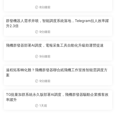
8分鍾前
群發機器人需求井噴，智能調度系統落地，Telegram拉人效率躍
升2.3倍
9分鍾前
飛機群發器部署AI調度，電報采集工具自動化升級助運營提速
9分鍾前
遠程拓客轉化難？飛機群發器聯合紙飛機工作室推智能雲調度方
案
9分鍾前
TG批量加群系統永久版部署AI調度，飛機群發器驅動企業獲客效
率躍升
1天前