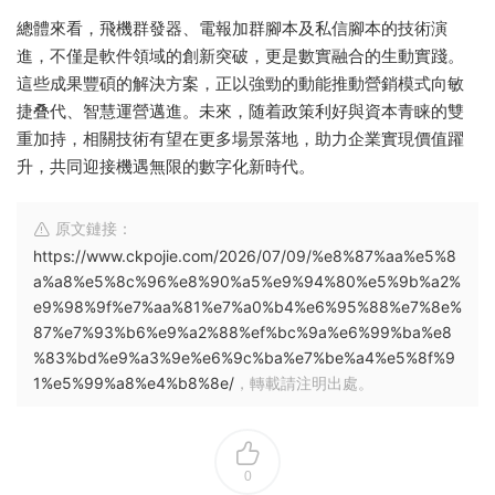
總體來看，飛機群發器、電報加群腳本及私信腳本的技術演
進，不僅是軟件領域的創新突破，更是數實融合的生動實踐。
這些成果豐碩的解決方案，正以強勁的動能推動營銷模式向敏
捷叠代、智慧運營邁進。未來，随着政策利好與資本青睐的雙
重加持，相關技術有望在更多場景落地，助力企業實現價值躍
升，共同迎接機遇無限的數字化新時代。
原文鏈接：
https://www.ckpojie.com/2026/07/09/%e8%87%aa%e5%8
a%a8%e5%8c%96%e8%90%a5%e9%94%80%e5%9b%a2%
e9%98%9f%e7%aa%81%e7%a0%b4%e6%95%88%e7%8e%
87%e7%93%b6%e9%a2%88%ef%bc%9a%e6%99%ba%e8
%83%bd%e9%a3%9e%e6%9c%ba%e7%be%a4%e5%8f%9
1%e5%99%a8%e4%b8%8e/
，轉載請注明出處。
0