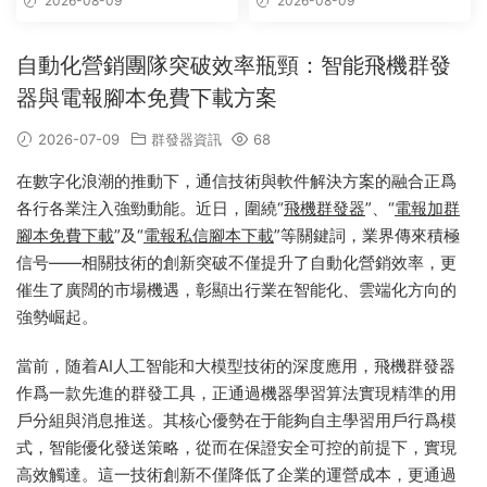
2026-08-09
2026-08-09
自動化營銷團隊突破效率瓶頸：智能飛機群發
器與電報腳本免費下載方案
2026-07-09
群發器資訊
68
在數字化浪潮的推動下，通信技術與軟件解決方案的融合正爲
各行各業注入強勁動能。近日，圍繞“
飛機群發器
”、“
電報加群
腳本免費下載
”及“
電報私信腳本下載
”等關鍵詞，業界傳來積極
信号——相關技術的創新突破不僅提升了自動化營銷效率，更
催生了廣闊的市場機遇，彰顯出行業在智能化、雲端化方向的
強勢崛起。
當前，随着AI人工智能和大模型技術的深度應用，飛機群發器
作爲一款先進的群發工具，正通過機器學習算法實現精準的用
戶分組與消息推送。其核心優勢在于能夠自主學習用戶行爲模
式，智能優化發送策略，從而在保證安全可控的前提下，實現
高效觸達。這一技術創新不僅降低了企業的運營成本，更通過