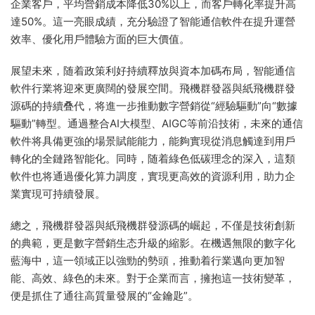
企業客戶，平均營銷成本降低30%以上，而客戶轉化率提升高
達50%。這一亮眼成績，充分驗證了智能通信軟件在提升運營
效率、優化用戶體驗方面的巨大價值。
展望未來，随着政策利好持續釋放與資本加碼布局，智能通信
軟件行業将迎來更廣闊的發展空間。飛機群發器與紙飛機群發
源碼的持續叠代，将進一步推動數字營銷從“經驗驅動”向“數據
驅動”轉型。通過整合AI大模型、AIGC等前沿技術，未來的通信
軟件将具備更強的場景賦能能力，能夠實現從消息觸達到用戶
轉化的全鏈路智能化。同時，随着綠色低碳理念的深入，這類
軟件也将通過優化算力調度，實現更高效的資源利用，助力企
業實現可持續發展。
總之，飛機群發器與紙飛機群發源碼的崛起，不僅是技術創新
的典範，更是數字營銷生态升級的縮影。在機遇無限的數字化
藍海中，這一領域正以強勁的勢頭，推動着行業邁向更加智
能、高效、綠色的未來。對于企業而言，擁抱這一技術變革，
便是抓住了通往高質量發展的“金鑰匙”。