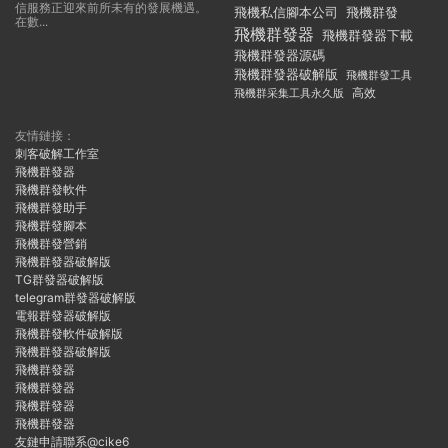
信服務正迎來前所未有的發展機遇。
飛機私信腳本公司
飛機群發
在數...
飛機群發器
飛機群發器下載
飛機群發器源碼
飛機群發器破解版
飛機群發工具
飛機群采集工具永久版
高效
友情鏈接：
刺客破解工作室
飛機群發器
飛機群發軟件
飛機群發助手
飛機群發腳本
飛機群發營銷
飛機群發器破解版
TG群發器破解版
telegram群發器破解版
電報群發器破解版
飛機群發軟件破解版
飛機群發器破解版
飛機群發器
飛機群發器
飛機群發器
飛機群發器
友鏈申請聯系@cike6