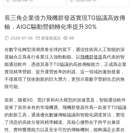
2026-08-10
2026-08-10
長三角企業借力飛機群發器實現TG協議高效傳
輸，AIGC驅動營銷轉化率提升30%
2026-07-06
群發器資訊
88
在數字化轉型浪潮席卷全球的當下，通信技術與人工智能的深
度融合正爲各行各業注入強勁動能。以
飛機群發器
爲代表的智
能通信軟件，憑借其基于TG協議的高效傳輸能力，正成爲企業
實現精準營銷、提升運營效率的利器。這一領域的蓬勃發展，
不僅展現了技術創新的巨大潛力，更預示着數字營銷生态的無
限可能。
當前，随着5G、雲計算和AI大模型的加速普及，智能通信軟件
迎來了前所未有的市場機遇。飛機群發器作爲一款基于TG協議
的創新工具，通過優化數據傳輸協議和智能化調度算法，實現
了消息的高效分發與精準觸達。其核心優勢在于跨平台兼容
性、實時響應能力以及安全可控的傳輸機制，能夠滿足企業在