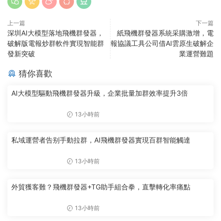
上一篇
下一篇
深圳AI大模型落地飛機群發器，
紙飛機群發器系統采購激增，電
破解版電報炒群軟件實現智能群
報協議工具公司借AI雲原生破解企
發新突破
業運營難題
猜你喜歡
AI大模型驅動飛機群發器升級，企業批量加群效率提升3倍
13小時前
私域運營者告别手動拉群，AI飛機群發器實現百群智能觸達
13小時前
外貿獲客難？飛機群發器+TG助手組合拳，直擊轉化率痛點
13小時前