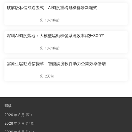
破解版私信成過去式，AI調度重構飛機群發新範式
13小時前
深圳AI調度落地：大模型驅動群發系統效率躍升300%
13小時前
雲原生驅動通信變革，智能調度軟件助力企業效率倍增
2天前
歸檔
2026 年 8 月
(51)
2026 年 7 月
(140)
2026 年 6 月
(141)