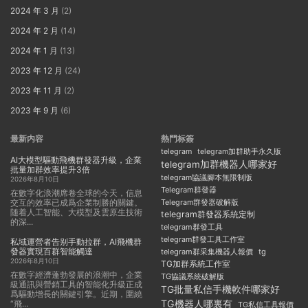
2024 年 3 月
(2)
2024 年 2 月
(14)
2024 年 1 月
(13)
2023 年 12 月
(24)
2023 年 11 月
(2)
2023 年 9 月
(6)
最新内容
熱門标簽
telegram
telegram加群助手永久版
AI大模型驅動飛機群發器升級，企業
telegram加群機器人哪家好
批量加群效率提升3倍
telegram協議腳本無限制版
2026年8月10日
Telegram群發器
在數字化浪潮席卷全球的今天，信息
交互的效率已成爲企業制勝的關鍵。
Telegram群發器破解版
随着人工智能、大模型及雲原生技術
telegram群發器系統定制
的深...
telegram群發工具
telegram群發工具工作室
私域運營者告别手動拉群，AI飛機群
發器實現百群智能觸達
telegram群采集機器人報價
tg
2026年8月10日
TG加群系統工作室
在數字經濟蓬勃發展的浪潮中，企業
TG協議系統破解版
級通訊與營銷工具的智能化升級正成
TG批量私信手機軟件哪家好
爲驅動增長的關鍵引擎。近期，圍繞
TG機器人哪裏有
“飛...
TG私信工具報價