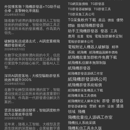
TG群發器
TG網頁版價格
外貿獲客難？飛機群發器+TG助手組
TG群發器破解版
TG群發工具
合拳，直擊轉化率痛點
TG群采集工具公司
2026年8月10日
TG采集軟件下載
産品
優勢
價值
随着數字經濟的蓬勃發展與人工智能
技術的持續突破，智能化營銷工具正
餘貓飛機群發器
體驗
迎來前所未有的發展機遇。作爲業内
助手王飛機群發器
發器
工具
領先...
應用
電報加群腳本定制
批量
電報
破解版私信成過去式，AI調度重構飛
電報炒群腳本公司
機群發新範式
電報附近人機器人破解版
精準
2026年8月10日
系統
紙飛機
紙飛機協議腳本價格
在數字化浪潮奔湧向前的今天，信息
紙飛機批量加群軟件免費下載
傳遞的效率與智能化程度已成爲衡量
紙飛機私信腳本無限制版
行業競争力的核心标尺。随着AI人工
智...
紙飛機群發器
紙飛機群發器源碼工作室
深圳AI調度落地：大模型驅動群發系
紙飛機群發源碼公司
統效率躍升300%
2026年8月10日
紙飛機群發系統報價
在數字化轉型浪潮奔湧的當下，智能
紙飛機群采集機器人下載
通信技術正以前所未有的速度重塑行
紙飛機采集工具價格
業格局。作爲新一代群發通信解決方
群發
群發器
紙飛機附近人腳本定制
案的...
通過
群發器破解版
營銷
這個
軟件
雲原生驅動通信變革，智能調度軟件
領域
飛機
助力企業效率倍增
飛機批量拉人源碼工作室
2026年8月9日
飛機拉人系統采購
近年來，随着人工智能、大模型及雲
飛機私信工具永久版
原生技術的深度融合，企業級數字通