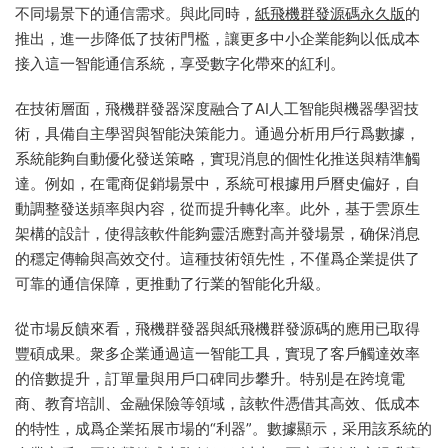
不同場景下的通信需求。與此同時，
紙飛機群發源碼永久版
的
推出，進一步降低了技術門檻，讓更多中小企業能夠以低成本
接入這一智能通信系統，享受數字化帶來的紅利。
在技術層面，飛機群發器深度融合了AI人工智能與機器學習技
術，具備自主學習與智能決策能力。通過分析用戶行爲數據，
系統能夠自動優化發送策略，實現消息的個性化推送與精準觸
達。例如，在電商促銷場景中，系統可根據用戶曆史偏好，自
動調整發送頻率與内容，從而提升轉化率。此外，基于雲原生
架構的設計，使得該軟件能夠靈活應對高并發場景，确保消息
的穩定傳輸與高效交付。這種技術領先性，不僅爲企業提供了
可靠的通信保障，更推動了行業的智能化升級。
從市場反饋來看，飛機群發器與紙飛機群發源碼的應用已取得
豐碩成果。衆多企業通過這一智能工具，實現了客戶觸達效率
的倍數提升，訂單量與用戶口碑同步攀升。特别是在跨境電
商、教育培訓、金融保險等領域，該軟件憑借其高效、低成本
的特性，成爲企業拓展市場的“利器”。數據顯示，采用該系統的