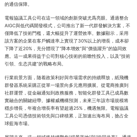
的通信保障。
電報協議工具公司在這一領域的創新突破尤爲亮眼。通過整合
AIGC與低代碼開發模式，公司推出了新一代群發解決方案，不
僅降低了技術門檻，還大幅提升了運營效率。數據顯示，采用
該方案的企業在客戶觸達率上實現了30%以上的增長，成本卻
下降了近20%，充分體現了“降本增效”與“價值躍升”的協同效
應。這一成果得益于公司對核心技術的前瞻性投入，以及“技術
引領、生态共建”的戰略布局。
行業前景方面，随着政策利好與市場需求的持續釋放，紙飛機
群發器系統采購正從單一場景向多元應用擴展。從電商推廣到
社群運營，從金融通知到政務服務，智能化群發工具已成爲數
實融合的關鍵紐帶。據權威機構預測，未來三年該市場規模将
穩步增長，年複合增長率有望超過25%，機遇無限。電報協議
工具公司憑借技術領先與口碑積累，正加速出海布局，搶占全
球藍海市場。