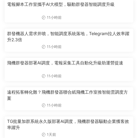
電報腳本工作室攜手AI大模型，驅動群發器智能調度升級
11小時前
群發機器人需求井噴，智能調度系統落地，Telegram拉人效率躍
升2.3倍
11小時前
飛機群發器部署AI調度，電報采集工具自動化升級助運營提速
11小時前
遠程拓客轉化難？飛機群發器聯合紙飛機工作室推智能雲調度方
案
11小時前
TG批量加群系統永久版部署AI調度，飛機群發器驅動企業獲客效
率躍升
1天前