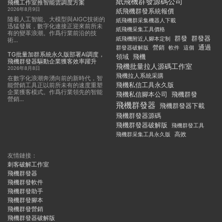
紙飛機群發源碼公司
飛機工作室推智能雲調度方案
2026年8月9日
紙飛機群發系統報價
随着人工智能、大模型與AIGC技術的
紙飛機群采集機器人下載
迅猛發展，數字化連接正迎來前所未
紙飛機采集工具價格
有的變革浪潮。作爲行業前沿的技
群發
群發器
紙飛機附近人腳本定制
術...
通過
群發器破解版
營銷
這個
軟件
TG批量加群系統永久版部署AI調度，
領域
飛機
飛機群發器驅動企業獲客效率躍升
飛機批量拉人源碼工作室
2026年8月8日
飛機拉人系統采購
在數字化浪潮奔湧向前的新時代，智
飛機私信工具永久版
能營銷工具正以前所未有的速度重塑
企業獲客模式。作爲行業領先的智能
飛機私信腳本公司
飛機群發
營銷...
飛機群發器
飛機群發器下載
飛機群發器源碼
飛機群發器破解版
飛機群發工具
飛機群采集工具永久版
高效
友情鏈接：
刺客破解工作室
飛機群發器
飛機群發軟件
飛機群發助手
飛機群發腳本
飛機群發營銷
飛機群發器破解版