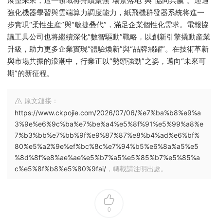
展望未來，這一領域将持續聚焦“場景落地”與“協同共赢”。通過
強化機器學習與雲端算力調度能力，紙飛機群發器系統将進一
步實現“柔性生産”與“敏捷叠代”，滿足企業個性化需求。電報協
議工具公司也将繼續深化“數智驅動”戰略，以創新引擎撬動産業
升級，助力更多企業實現“體驗煥新”與“品牌飛躍”。在技術革新
與市場共振的浪潮中，行業正以“勢頭強勁”之姿，邁向“未來可
期”的新征程。
原文鏈接：
https://www.ckpojie.com/2026/07/06/%e7%ba%b8%e9%a
3%9e%e6%9c%ba%e7%be%a4%e5%8f%91%e5%99%a8%e
7%b3%bb%e7%bb%9f%e9%87%87%e8%b4%ad%e6%bf%
80%e5%a2%9e%ef%bc%8c%e7%94%b5%e6%8a%a5%e5
%8d%8f%e8%ae%ae%e5%b7%a5%e5%85%b7%e5%85%a
c%e5%8f%b8%e5%80%9fai/
，轉載請注明出處。
0