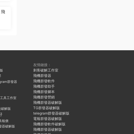
，飛
友情鏈接：
刺客破解工作室
久版
飛機群發器
好
飛機群發軟件
egram群發器
飛機群發助手
飛機群發腳本
飛機群發營銷
群發工具工作室
飛機群發器破解版
TG群發器破解版
統破解版
telegram群發器破解版
好
電報群發器破解版
具報價
飛機群發軟件破解版
發器破解版
飛機群發器破解版