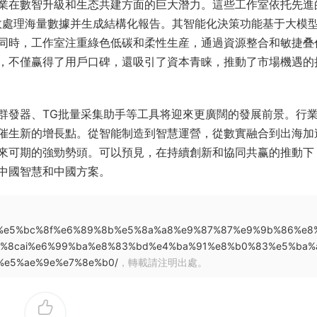
業在數智升級和生态共建方面的巨大潛力。這些工作室依托先進
高效處理海量數據并生成結構化報告。其智能化決策功能基于大模
同時，工作室注重綠色低碳和柔性生産，通過資源整合和敏捷叠
，不僅赢得了用戶口碑，還吸引了資本青睐，推動了市場機遇的
群發器、TG批量采集助手等工具将迎來更廣闊的發展前景。行
催生新的增長點。從智能制造到智慧運營，從數實融合到出海加
來可期的強勁勢頭。可以預見，在持續創新和協同共赢的推動下
中國智慧和中國方案。
97%a7%e5%bc%8f%e6%89%8b%e5%8a%a8%e9%87%87%e9%9b%86%e8
c%8cai%e6%99%ba%e8%83%bd%e4%ba%91%e8%b0%83%e5%ba%
%e5%ae%9e%e7%8e%b0/
，轉載請注明出處。