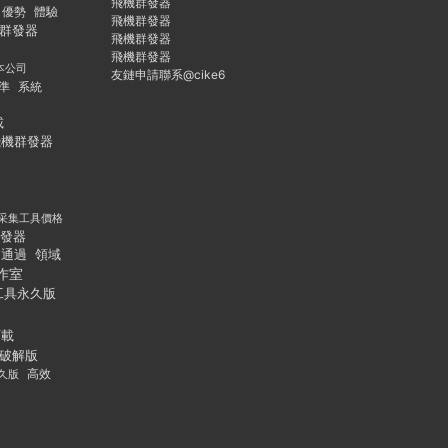
飛機群發器
優勢
體驗
飛機群發器
群發器
飛機群發器
飛機群發器
本公司
友鏈申請聯系@cike6
準
系統
載
飛機群發器
采集工具價格
發器
通過
領域
作室
工具永久版
下載
破解版
久版
高效