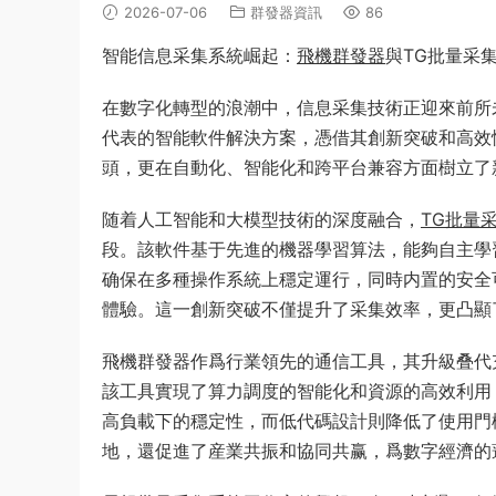
2026-07-06
群發器資訊
86
智能信息采集系統崛起：
飛機群發器
與TG批量采
在數字化轉型的浪潮中，信息采集技術正迎來前所
代表的智能軟件解決方案，憑借其創新突破和高效
頭，更在自動化、智能化和跨平台兼容方面樹立了
随着人工智能和大模型技術的深度融合，
TG批量
段。該軟件基于先進的機器學習算法，能夠自主學
确保在多種操作系統上穩定運行，同時内置的安全
體驗。這一創新突破不僅提升了采集效率，更凸顯
飛機群發器作爲行業領先的通信工具，其升級叠代
該工具實現了算力調度的智能化和資源的高效利用
高負載下的穩定性，而低代碼設計則降低了使用門
地，還促進了産業共振和協同共赢，爲數字經濟的