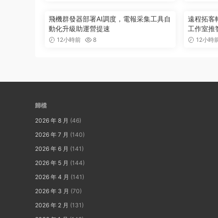
飛機群發器部署AI調度，電報采集工具自
遠程拓客
動化升級助運營提速
工作室推
12小時前
8
12小時
歸檔
2026 年 8 月
(46)
2026 年 7 月
(140)
2026 年 6 月
(141)
2026 年 5 月
(144)
2026 年 4 月
(141)
2026 年 3 月
(70)
2026 年 2 月
(131)