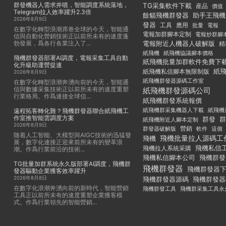
群發機器人需求井噴，智能調度系統落地，
TG采集軟件下載
産品
價值
Telegram拉人效率躍升2.3倍
餘貓飛機群發器
助手王飛機
2026年8月9日
發器
工具
應用
批量
電報
在數字化轉型浪潮席卷全球的今天，智能通
電報加群腳本定制
電報炒群腳
信與自動化營銷技術正以前所未有的速度蓬
勃發展，爲各行各業注入了...
電報附近人機器人破解版
精
紙飛機
紙飛機協議腳本價格
飛機群發器部署AI調度，電報采集工具自動
紙飛機批量加群軟件免費下
化升級助運營提速
紙
紙飛機私信腳本無限制版
2026年8月9日
紙飛機群發器源碼工作室
在數字化轉型浪潮奔湧向前的今天，智能通
信與數據采集技術正以前所未有的速度重塑
紙飛機群發源碼公司
行業格局。作爲連接全球信...
紙飛機群發系統報價
紙飛機群采集機器人下載
紙飛機
遠程拓客轉化難？飛機群發器聯合紙飛機工
作室推智能雲調度方案
群發
群
紙飛機附近人腳本定制
2026年8月9日
群發器破解版
營銷
這個
軟件
随着人工智能、大模型與AIGC技術的迅猛發
飛機批量拉人源碼工
飛機
展，數字化連接正迎來前所未有的變革浪
飛機私信
飛機拉人系統采購
潮。作爲行業前沿的技術...
飛機私信腳本公司
飛機群發
TG批量加群系統永久版部署AI調度，飛機群
飛機群發器
飛機群發器
發器驅動企業獲客效率躍升
2026年8月8日
飛機群發器
飛機群發器源碼
在數字化浪潮奔湧向前的新時代，智能營銷
飛機群發工具
飛機群采集工具永
工具正以前所未有的速度重塑企業獲客模
式。作爲行業領先的智能營銷...