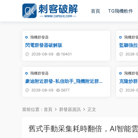
首頁
TG飛機軟件
飛機群發器
飛機群
閃電群發器破解版
監聽強拉
聽強拉，
2026-08-09
16401
2026-0
飛機群發器
飛機群
豪迪附近群發-私信助手_飛機附近群
克隆炒群
發,TG電報附近私信,telegram附近群發
炒群，自
2026-08-09
5677
2026-0
件 TG
電報群發 
當前位置：
首頁
群發器資訊
正文
舊式手動采集耗時翻倍，AI智能雲