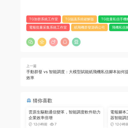
TG加群系統工作室
TG協議系統破解版
TG批量私信手機
電報批量采集系統工作室
紙飛機群發源碼公司
飛機私信
上一篇
手動群發 vs 智能調度：大模型賦能紙飛機私信腳本如何提
效率
猜你喜歡
雲原生驅動通信變革，智能調度軟件助力
電報腳本
企業效率倍增
器智能調
12小時前
7
12小時