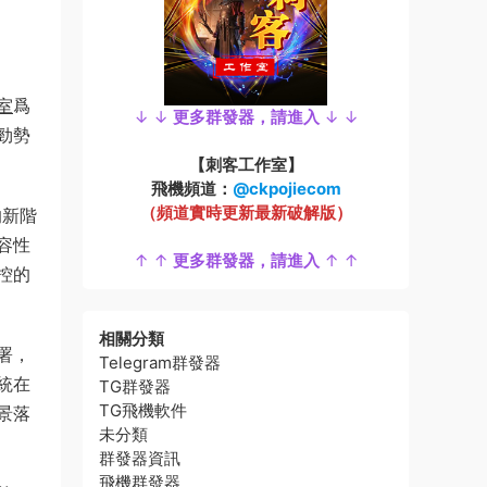
室
爲
↓ ↓
更多群發器，請進入
↓ ↓
勁勢
【刺客工作室】
飛機頻道：
@ckpojiecom
（頻道實時更新最新破解版）
的新階
容性
↑ ↑
更多群發器，請進入
↑ ↑
控的
相關分類
署，
Telegram群發器
統在
TG群發器
TG飛機軟件
景落
未分類
群發器資訊
飛機群發器