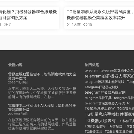
轉化難？飛機群發器聯合紙飛機
TG批量加群系統永久版部署AI調度
智能雲調度方案
機群發器驅動企業獲客效率躍升
前
7
1天前
15
最新内容
熱門标簽
telegram
telegram加群助手永
雲原生驅動通信變革，智能調度軟件助力企
telegram加群機器人哪家
業效率倍增
Tel
telegram協議腳本無限制版
2026年8月9日
Telegram群發器破解版
近年來，随着人工智能、大模型及雲原生技
telegram群發器系統定制
術的深度融合，企業級數字通信服務正迎來
前所未有的發展機遇。在數...
telegram群發工具
telegram
telegram群采集機器人報價
tg
電報腳本工作室攜手AI大模型，驅動群發器
TG加群系統工作室
TG協議系
智能調度升級
TG批量私信手機軟件哪家
2026年8月9日
在數字經濟浪潮奔湧向前的今天，軟件服務
TG機器人哪裏有
TG私信工
行業正迎來前所未有的發展機遇。作爲連接
TG群發器
TG群
TG網頁版價格
技術與應用場景的關鍵橋梁...
TG群發工具
TG群采集工具公司