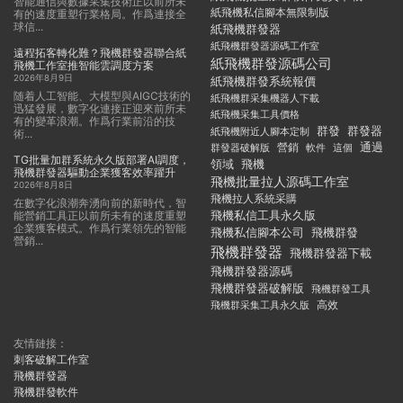
智能通信與數據采集技術正以前所未
紙飛機私信腳本無限制版
有的速度重塑行業格局。作爲連接全
球信...
紙飛機群發器
紙飛機群發器源碼工作室
遠程拓客轉化難？飛機群發器聯合紙
紙飛機群發源碼公司
飛機工作室推智能雲調度方案
2026年8月9日
紙飛機群發系統報價
随着人工智能、大模型與AIGC技術的
紙飛機群采集機器人下載
迅猛發展，數字化連接正迎來前所未
紙飛機采集工具價格
有的變革浪潮。作爲行業前沿的技
群發
群發器
紙飛機附近人腳本定制
術...
通過
群發器破解版
營銷
這個
軟件
TG批量加群系統永久版部署AI調度，
領域
飛機
飛機群發器驅動企業獲客效率躍升
飛機批量拉人源碼工作室
2026年8月8日
飛機拉人系統采購
在數字化浪潮奔湧向前的新時代，智
飛機私信工具永久版
能營銷工具正以前所未有的速度重塑
企業獲客模式。作爲行業領先的智能
飛機私信腳本公司
飛機群發
營銷...
飛機群發器
飛機群發器下載
飛機群發器源碼
飛機群發器破解版
飛機群發工具
飛機群采集工具永久版
高效
友情鏈接：
刺客破解工作室
飛機群發器
飛機群發軟件