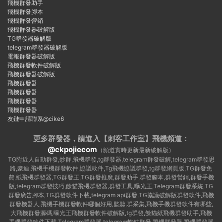
飛機群發助手
飛機群發腳本
飛機群發營銷
飛機群發器破解版
TG群發器破解版
telegram群發器破解版
電報群發器破解版
飛機群發軟件破解版
飛機群發器破解版
飛機群發器
飛機群發器
飛機群發器
飛機群發器
友鏈申請聯系@cike6
更多群發器，請進入【刺客工作室】
飛機頻道：
@ckpojiecom
（頻道實時更新最新破解版）
TG附近人自動群發,炒群,飛機群發,tg群發器,telegram群發破解,telegram群發思
路,豪迪,飛機手機群發軟件,協議軟件,Tg飛機協議群發,tg群發網頁版,TG群發免
費,紙飛機群發器,TG群發王,TG群發推廣,群發助手,群發腳本,群發營銷,群發手機
版,telegram群發技巧,餘貓飛機群發器,群發工具,曝光王,Telegram群發系統,TG
群發廣告腳本,TG群發軟件下載,telegram api群發,TG協議破解版群發軟件,飛機
群發機器人,飛機手機群發軟件哪個好用,監聽,群采集,飛機手機群發軟件有哪些,
大飛機群發源碼,曝光王飛機群發軟件破解版,tg群發,餘貓紙飛機群發助手,飛機
手機群發軟件下載,Telegram群發器,telegram軟件群發,飛機群發器,飛機群發器