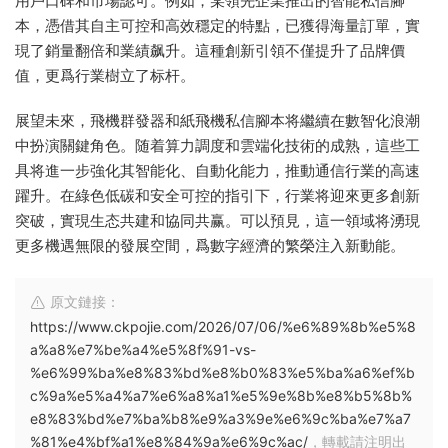
用戶口碑和市場認可。例如，某領先企業推出的智能私信腳
本，憑借其自主可控和高效穩定的特點，已獲得海量訂單，實
現了銷量翻倍和業績飙升。這種創新引領不僅提升了品牌價
值，更爲行業樹立了标杆。
展望未來，飛機群發器和紙飛機私信腳本将繼續在數智化浪潮
中扮演關鍵角色。随着算力調度和雲端化技術的成熟，這些工
具将進一步強化其智能化、自動化能力，推動通信行業的高速
躍升。在綠色低碳和安全可控的指引下，行業将迎來更多創新
突破，實現生态共建和協同共赢。可以預見，這一領域将湧現
更多機遇無限的發展空間，爲數字經濟的繁榮注入新動能。
原文鏈接：
https://www.ckpojie.com/2026/07/06/%e6%89%8b%e5%8
a%a8%e7%be%a4%e5%8f%91-vs-
%e6%99%ba%e8%83%bd%e8%b0%83%e5%ba%a6%ef%b
c%9a%e5%a4%a7%e6%a8%a1%e5%9e%8b%e8%b5%8b%
e8%83%bd%e7%ba%b8%e9%a3%9e%e6%9c%ba%e7%a7
%81%e4%bf%a1%e8%84%9a%e6%9c%ac/
，轉載請注明出