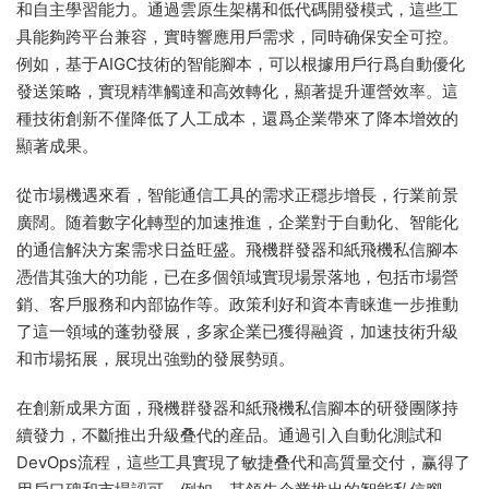
和自主學習能力。通過雲原生架構和低代碼開發模式，這些工
具能夠跨平台兼容，實時響應用戶需求，同時确保安全可控。
例如，基于AIGC技術的智能腳本，可以根據用戶行爲自動優化
發送策略，實現精準觸達和高效轉化，顯著提升運營效率。這
種技術創新不僅降低了人工成本，還爲企業帶來了降本增效的
顯著成果。
從市場機遇來看，智能通信工具的需求正穩步增長，行業前景
廣闊。随着數字化轉型的加速推進，企業對于自動化、智能化
的通信解決方案需求日益旺盛。飛機群發器和紙飛機私信腳本
憑借其強大的功能，已在多個領域實現場景落地，包括市場營
銷、客戶服務和内部協作等。政策利好和資本青睐進一步推動
了這一領域的蓬勃發展，多家企業已獲得融資，加速技術升級
和市場拓展，展現出強勁的發展勢頭。
在創新成果方面，飛機群發器和紙飛機私信腳本的研發團隊持
續發力，不斷推出升級叠代的産品。通過引入自動化測試和
DevOps流程，這些工具實現了敏捷叠代和高質量交付，赢得了