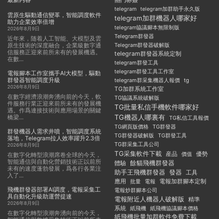
telegram
telegram加群助手永久版
雲原生驅動通信變革，智能調度軟件
telegram加群機器人哪家好
助力企業效率倍增
telegram協議腳本無限制版
2026年8月9日
Telegram群發器
近年來，随着人工智能、大模型及雲
原生技術的深度融合，企業級數字通
Telegram群發器破解版
信服務正迎來前所未有的發展機遇。
telegram群發器系統定制
在數...
telegram群發工具
telegram群發工具工作室
電報腳本工作室攜手AI大模型，驅動
群發器智能調度升級
telegram群采集機器人報價
tg
2026年8月9日
TG加群系統工作室
在數字經濟浪潮奔湧向前的今天，軟
TG協議系統破解版
件服務行業正迎來前所未有的發展機
TG批量私信手機軟件哪家好
遇。作爲連接技術與應用場景的關鍵
TG機器人哪裏有
橋梁...
TG私信工具報價
TG群發器
TG網頁版價格
群發機器人需求井噴，智能調度系統
TG群發器破解版
TG群發工具
落地，Telegram拉人效率躍升2.3倍
TG群采集工具公司
2026年8月9日
TG采集軟件下載
産品
優勢
價值
在數字化轉型浪潮席卷全球的今天，
智能通信與自動化營銷技術正以前所
餘貓飛機群發器
體驗
未有的速度蓬勃發展，爲各行各業注
助手王飛機群發器
發器
工具
入了...
應用
電報加群腳本定制
批量
電報
飛機群發器部署AI調度，電報采集工
電報炒群腳本公司
具自動化升級助運營提速
電報附近人機器人破解版
精準
2026年8月9日
系統
紙飛機
紙飛機協議腳本價格
在數字化轉型浪潮奔湧向前的今天，
紙飛機批量加群軟件免費下載