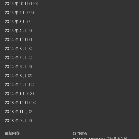
2025 年 10 月
(150)
2025 年 9 月
(75)
2025 年 8 月
(2)
2025 年 4 月
(5)
2024 年 12 月
(1)
2024 年 8 月
(3)
2024 年 7 月
(4)
2024 年 6 月
(6)
2024 年 3 月
(2)
2024 年 2 月
(14)
2024 年 1 月
(13)
2023 年 12 月
(24)
2023 年 11 月
(2)
2023 年 9 月
(6)
最新内容
熱門标簽