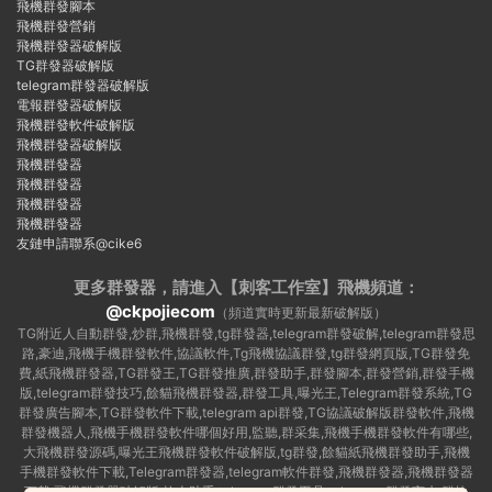
飛機群發腳本
飛機群發營銷
飛機群發器破解版
TG群發器破解版
telegram群發器破解版
電報群發器破解版
飛機群發軟件破解版
飛機群發器破解版
飛機群發器
飛機群發器
飛機群發器
飛機群發器
友鏈申請聯系@cike6
更多群發器，請進入【刺客工作室】
飛機頻道：
@ckpojiecom
（頻道實時更新最新破解版）
TG附近人自動群發,炒群,飛機群發,tg群發器,telegram群發破解,telegram群發思
路,豪迪,飛機手機群發軟件,協議軟件,Tg飛機協議群發,tg群發網頁版,TG群發免
費,紙飛機群發器,TG群發王,TG群發推廣,群發助手,群發腳本,群發營銷,群發手機
版,telegram群發技巧,餘貓飛機群發器,群發工具,曝光王,Telegram群發系統,TG
群發廣告腳本,TG群發軟件下載,telegram api群發,TG協議破解版群發軟件,飛機
群發機器人,飛機手機群發軟件哪個好用,監聽,群采集,飛機手機群發軟件有哪些,
大飛機群發源碼,曝光王飛機群發軟件破解版,tg群發,餘貓紙飛機群發助手,飛機
手機群發軟件下載,Telegram群發器,telegram軟件群發,飛機群發器,飛機群發器
下載,飛機群發器破解版,拉人助手,telegram群發工具,telegram 群發言,加群軟