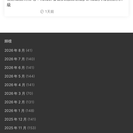
級
1天前
歸檔
2026 年 8 月
(41)
2026 年 7 月
(140)
2026 年 6 月
(141)
2026 年 5 月
(144)
2026 年 4 月
(141)
2026 年 3 月
(70)
2026 年 2 月
(131)
2026 年 1 月
(148)
2025 年 12 月
(141)
2025 年 11 月
(153)