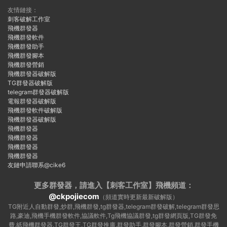
友情鏈接：
刺客破解工作室
飛機群發器
飛機群發軟件
飛機群發助手
飛機群發腳本
飛機群發營銷
飛機群發器破解版
TG群發器破解版
telegram群發器破解版
電報群發器破解版
飛機群發軟件破解版
飛機群發器破解版
飛機群發器
飛機群發器
飛機群發器
飛機群發器
友鏈申請聯系@cike6
更多群發器，請進入【刺客工作室】
飛機頻道：
@ckpojiecom
（頻道實時更新最新破解版）
TG附近人自動群發,炒群,飛機群發,tg群發器,telegram群發破解,telegram群發思
路,豪迪,飛機手機群發軟件,協議軟件,Tg飛機協議群發,tg群發網頁版,TG群發免
費,紙飛機群發器,TG群發王,TG群發推廣,群發助手,群發腳本,群發營銷,群發手機