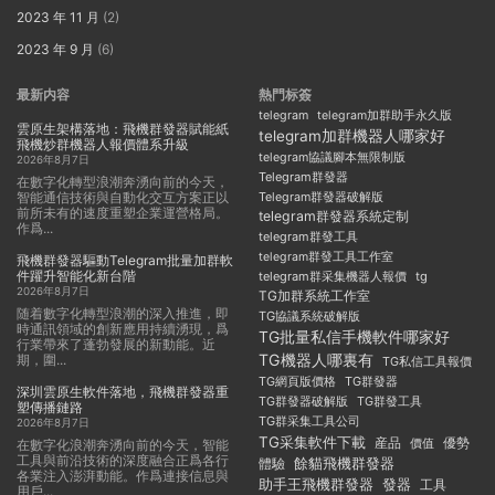
2023 年 11 月
(2)
2023 年 9 月
(6)
最新内容
熱門标簽
telegram
telegram加群助手永久版
雲原生架構落地：飛機群發器賦能紙
telegram加群機器人哪家好
飛機炒群機器人報價體系升級
telegram協議腳本無限制版
2026年8月7日
Telegram群發器
在數字化轉型浪潮奔湧向前的今天，
智能通信技術與自動化交互方案正以
Telegram群發器破解版
前所未有的速度重塑企業運營格局。
telegram群發器系統定制
作爲...
telegram群發工具
telegram群發工具工作室
飛機群發器驅動Telegram批量加群軟
件躍升智能化新台階
telegram群采集機器人報價
tg
2026年8月7日
TG加群系統工作室
随着數字化轉型浪潮的深入推進，即
TG協議系統破解版
時通訊領域的創新應用持續湧現，爲
TG批量私信手機軟件哪家好
行業帶來了蓬勃發展的新動能。近
TG機器人哪裏有
期，圍...
TG私信工具報價
TG群發器
TG網頁版價格
深圳雲原生軟件落地，飛機群發器重
TG群發器破解版
TG群發工具
塑傳播鏈路
TG群采集工具公司
2026年8月7日
TG采集軟件下載
産品
優勢
價值
在數字化浪潮奔湧向前的今天，智能
工具與前沿技術的深度融合正爲各行
餘貓飛機群發器
體驗
各業注入澎湃動能。作爲連接信息與
助手王飛機群發器
發器
工具
用戶...