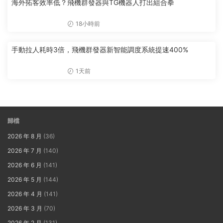
海外拓客效率低？飛機群發器與TG機器人打出組合拳
18小時前
手動拉人耗時3倍，飛機群發器新智能調度系統提速400%
1天前
歸檔
2026 年 8 月
(36)
2026 年 7 月
(140)
2026 年 6 月
(141)
2026 年 5 月
(144)
2026 年 4 月
(141)
2026 年 3 月
(70)
2026 年 2 月
(131)