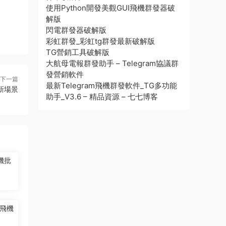
使用Python開發美觀GUI飛機群發器破
解版
閃電群發器破解版
彩虹群發_彩虹tg群發最新破解版
TG營銷工具破解版
大航母電報群發助手 – Telegram協議群
發營銷軟件
下一篇
最新Telegram飛機群發軟件_TG多功能
新場景
助手_V3.6 – 精品資源 – 七七博客
機批
飛機