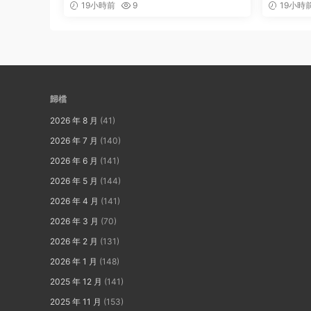
19小時前
9
19小時
歸檔
2026 年 8 月
(41)
2026 年 7 月
(140)
2026 年 6 月
(141)
2026 年 5 月
(144)
2026 年 4 月
(141)
2026 年 3 月
(70)
2026 年 2 月
(131)
2026 年 1 月
(148)
2025 年 12 月
(141)
2025 年 11 月
(153)