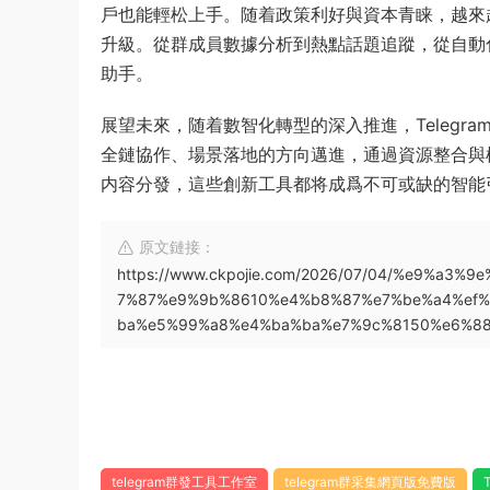
戶也能輕松上手。随着政策利好與資本青睐，越來
升級。從群成員數據分析到熱點話題追蹤，從自動
助手。
展望未來，随着數智化轉型的深入推進，Teleg
全鏈協作、場景落地的方向邁進，通過資源整合與
内容分發，這些創新工具都将成爲不可或缺的智能
原文鏈接：
https://www.ckpojie.com/2026/07/04/%e9%a
7%87%e9%9b%8610%e4%b8%87%e7%be%a4%ef
ba%e5%99%a8%e4%ba%ba%e7%9c%8150%e6%88
telegram群發工具工作室
telegram群采集網頁版免費版