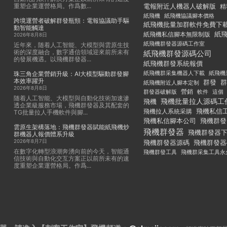
重塑企業運營格局。作爲數...
電報附近人機器人破解版
精
紙飛機
紙飛機協議腳本價格
跨境運營者破解群發瓶頸：電報協議助手驅
紙飛機批量加群軟件免費下
動智能觸達
紙
紙飛機私信腳本無限制版
2026年8月8日
紙飛機群發器源碼工作室
近年來，随着人工智能、大模型與雲原生技
術的深度融合，數字通信領域迎來前所未有
紙飛機群發源碼公司
的發展機遇。以飛機群發器...
紙飛機群發系統報價
紙飛機群采集機器人下載
紙飛機
珠三角企業營銷升級：AI大模型驅動群發腳
本效率躍升
群發
群
紙飛機附近人腳本定制
2026年8月8日
群發器破解版
營銷
這個
軟件
随着人工智能、大模型與自動化技術加速滲
飛機批量拉人源碼工
飛機
透企業級服務市場，飛機群發器及其配套的
飛機私信
飛機拉人系統采購
TG批量拉人手機軟件與腳...
飛機私信腳本公司
飛機群發
雲原生架構落地：飛機群發器賦能紙飛機炒
飛機群發器
飛機群發器
群機器人報價體系升級
2026年8月7日
飛機群發器
飛機群發器源碼
在數字化轉型浪潮奔湧向前的今天，智能通
飛機群發工具
飛機群采集工具永
信技術與自動化交互方案正以前所未有的速
度重塑企業運營格局。作爲...