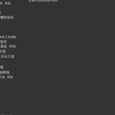
友鏈申請聯系@cike6
準
系統
載
飛機群發器
采集工具價格
發器
通過
領域
作室
工具永久版
下載
破解版
久版
高效