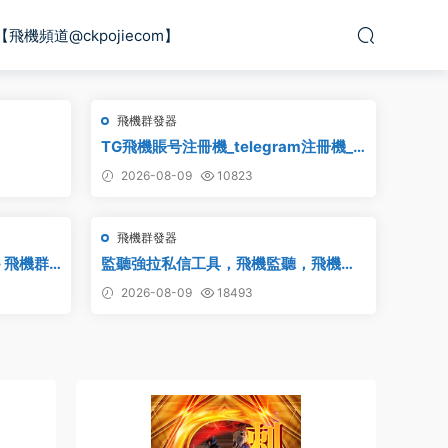
【飛機頻道@ckpojiecom】
飛機群發器
TG飛機賬号注冊機_telegram注冊機_
電報飛機号注冊機破解版
2026-08-09
10823
飛機群發器
– 飛機群
監聽強拉私信工具，飛機監聽，飛機監
群發軟件,
聽強拉，飛機監聽自動拉人，破解版
2026-08-09
18493
m群發器,電