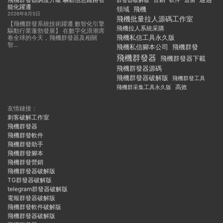
群發器破解版
營銷
這個
軟件
能化躍遷
領域
飛機
2026年8月5日
飛機批量拉人源碼工作室
【飛機群發系統技術躍遷 數智化引擎
飛機拉人系統采購
驅動行業蓬勃發展】 在數字化浪潮席
飛機私信工具永久版
卷全球的今天，飛機群發器及相關
智...
飛機私信腳本公司
飛機群發
飛機群發器
飛機群發器下載
飛機群發器源碼
飛機群發器破解版
飛機群發工具
飛機群采集工具永久版
高效
友情鏈接：
刺客破解工作室
飛機群發器
飛機群發軟件
飛機群發助手
飛機群發腳本
飛機群發營銷
飛機群發器破解版
TG群發器破解版
telegram群發器破解版
電報群發器破解版
飛機群發軟件破解版
飛機群發器破解版