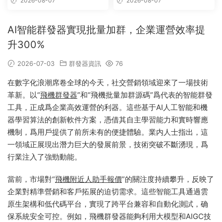
2026-08-07
2026-08-07
AI智能群發器實現批量加群，企業運營效率提
升300%
2026-07-03
群發器資訊
76
在數字化浪潮席卷全球的今天，社交營銷領域迎來了一場技術
革新。以“
飛機群發器
”和“飛機批量加群源碼”爲代表的智能群發
工具，正成爲企業高效運營的利器。這些基于AI人工智能和機
器學習算法的創新軟件方案，憑借其自主學習能力和實時響應
機制，爲用戶提供了前所未有的便捷體驗。業内人士指出，這
一領域正展現出潛力巨大的發展前景，技術突破不斷湧現，爲
行業注入了強勁動能。
當前，市場對“
飛機附近人助手報價
”的關注度持續攀升，反映了
企業對精準營銷和客戶拓展的迫切需求。這些智能工具通過雲
原生架構和低代碼平台，實現了跨平台兼容和自動化測試，确
保系統安全可控。例如，飛機群發器能夠利用大模型和AIGC技