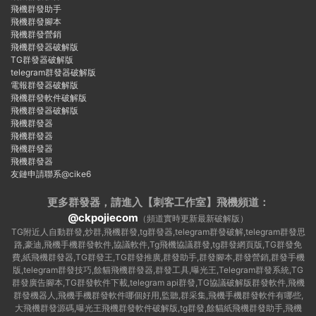
飛機群發助手
飛機群發腳本
飛機群發營銷
飛機群發器破解版
TG群發器破解版
telegram群發器破解版
電報群發器破解版
飛機群發軟件破解版
飛機群發器破解版
飛機群發器
飛機群發器
飛機群發器
飛機群發器
友鏈申請聯系@cike6
更多群發器，請進入【刺客工作室】
飛機頻道：
@ckpojiecom
（頻道實時更新最新破解版）
TG附近人自動群發,炒群,飛機群發,tg群發器,telegram群發破解,telegram群發思
路,豪迪,飛機手機群發軟件,協議軟件,Tg飛機協議群發,tg群發網頁版,TG群發免
費,紙飛機群發器,TG群發王,TG群發推廣,群發助手,群發腳本,群發營銷,群發手機
版,telegram群發技巧,餘貓飛機群發器,群發工具,曝光王,Telegram群發系統,TG
群發廣告腳本,TG群發軟件下載,telegram api群發,TG協議破解版群發軟件,飛機
群發機器人,飛機手機群發軟件哪個好用,監聽,群采集,飛機手機群發軟件有哪些,
大飛機群發源碼,曝光王飛機群發軟件破解版,tg群發,餘貓紙飛機群發助手,飛機