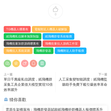
0
TG機器人哪裏有
電報附近人機器人破解版
紙飛機私信腳本無限制版
紙飛機群發系統報價
飛機批量加群源碼哪裏有
飛機批量拉人源碼工作室
飛機拉人系統采購
飛機群發器
飛機附近人助手報價
上一篇
下一篇
單日千萬級私信調度，紙飛機群
人工采集變智能調度：紙飛機監
采集工具企業借大模型實現10倍
聽助手免費下載引爆效率革命
效率躍升
猜你喜歡
雲原生架構落地：飛機群發器賦能紙飛機炒群機器人報價體系升