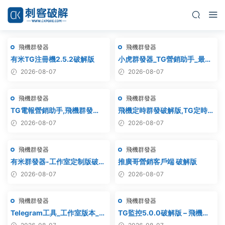
飛機群發器
飛機群發器
有米TG注冊機2.5.2破解版
小虎群發器_TG營銷助手_最新
版_破解版_永久版
2026-08-07
2026-08-07
飛機群發器
飛機群發器
TG電報營銷助手,飛機群發
飛機定時群發破解版,TG定時群
器,TG群發器,群發器破解版,群
發,電報定時群發,telegram定
2026-08-07
2026-08-07
發軟件,群發工具,群發協
時群發
議,Telegram群發器,電報群發,
飛機群發器
飛機群發器
協議軟件
有米群發器-工作室定制版破解
推廣哥營銷客戶端 破解版
版
2026-08-07
2026-08-07
飛機群發器
飛機群發器
Telegram工具_工作室版本_飛
TG監控5.0.0破解版 – 飛機監
機群發器_最新破解版
聽軟件