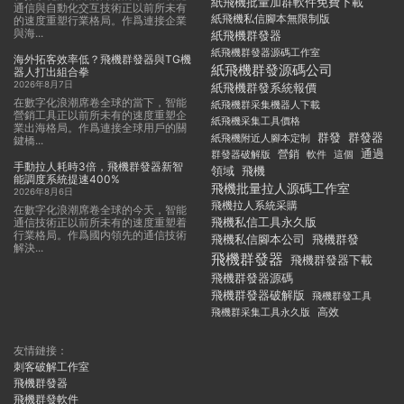
紙飛機批量加群軟件免費下載
通信與自動化交互技術正以前所未有
紙飛機私信腳本無限制版
的速度重塑行業格局。作爲連接企業
與海...
紙飛機群發器
紙飛機群發器源碼工作室
海外拓客效率低？飛機群發器與TG機
紙飛機群發源碼公司
器人打出組合拳
2026年8月7日
紙飛機群發系統報價
在數字化浪潮席卷全球的當下，智能
紙飛機群采集機器人下載
營銷工具正以前所未有的速度重塑企
紙飛機采集工具價格
業出海格局。作爲連接全球用戶的關
群發
群發器
紙飛機附近人腳本定制
鍵橋...
通過
群發器破解版
營銷
這個
軟件
手動拉人耗時3倍，飛機群發器新智
領域
飛機
能調度系統提速400%
飛機批量拉人源碼工作室
2026年8月6日
飛機拉人系統采購
在數字化浪潮席卷全球的今天，智能
飛機私信工具永久版
通信技術正以前所未有的速度重塑着
行業格局。作爲國内領先的通信技術
飛機私信腳本公司
飛機群發
解決...
飛機群發器
飛機群發器下載
飛機群發器源碼
飛機群發器破解版
飛機群發工具
飛機群采集工具永久版
高效
友情鏈接：
刺客破解工作室
飛機群發器
飛機群發軟件