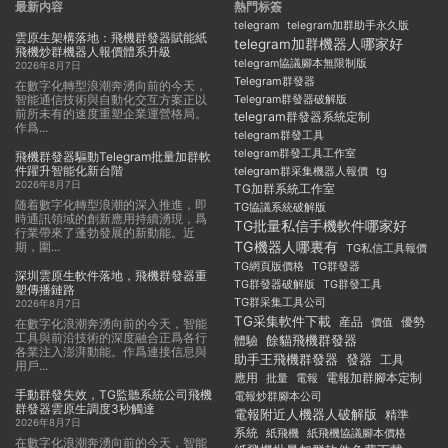
最新内容
熱門标簽
telegram
telegram加群助手永久版
雲原生架構落地：飛機群發器賦能紙
telegram加群機器人哪家好
飛機炒群機器人報價體系升級
telegram協議腳本無限制版
2026年8月7日
Telegram群發器
在數字化轉型浪潮奔湧向前的今天，
智能通信技術與自動化交互方案正以
Telegram群發器破解版
前所未有的速度重塑企業運營格局。
telegram群發器系統定制
作爲...
telegram群發工具
telegram群發工具工作室
飛機群發器驅動Telegram批量加群軟
件躍升智能化新台階
telegram群采集機器人報價
tg
2026年8月7日
TG加群系統工作室
随着數字化轉型浪潮的深入推進，即
TG協議系統破解版
時通訊領域的創新應用持續湧現，爲
TG批量私信手機軟件哪家好
行業帶來了蓬勃發展的新動能。近
TG機器人哪裏有
期，圍...
TG私信工具報價
TG群發器
TG網頁版價格
深圳雲原生軟件落地，飛機群發器重
TG群發器破解版
TG群發工具
塑傳播鏈路
TG群采集工具公司
2026年8月7日
TG采集軟件下載
産品
優勢
價值
在數字化浪潮奔湧向前的今天，智能
工具與前沿技術的深度融合正爲各行
餘貓飛機群發器
體驗
各業注入澎湃動能。作爲連接信息與
助手王飛機群發器
發器
工具
用戶...
應用
電報加群腳本定制
批量
電報
手動群發失效，TG監聽系統公司飛機
電報炒群腳本公司
群發器雲原生調度3秒觸達
電報附近人機器人破解版
精準
2026年8月7日
系統
紙飛機
紙飛機協議腳本價格
在數字化浪潮奔湧向前的今天，智能