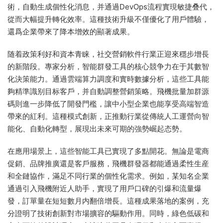
術，自動生成個性化消息，并通過DevOps流程實現敏捷叠代，
從而大幅提升轉化效率。這種技術升級不僅優化了用戶體驗，
還爲企業帶來了降本增效的顯著成果。
随着政策利好和資本青睐，社交營銷軟件行業正迎來穩步增長
的新階段。專家分析，智能群發工具的核心競争力在于其數智
化決策能力。通過雲端算力調度和實時數據分析，這些工具能
夠精準識别目标客戶，并自動調整營銷策略。飛機批量加群源
碼則進一步降低了開發門檻，讓中小型企業也能享受高端智造
帶來的紅利。這種模式創新，正推動行業從傳統人工運營向智
能化、自動化轉型，展現出未來可期的強勢崛起态勢。
在應用場景上，這些智能工具已實現了多點開花。無論是電商
促銷、品牌推廣還是客戶服務，飛機群發器都能通過柔性生産
和全鏈協作，滿足不同行業的個性化需求。例如，某知名企業
通過引入飛機附近人助手，實現了用戶口碑的引爆和流量爆
發，訂單量在短短數月内翻倍增長。這種成果落地的案例，充
分證明了技術創新對市場擴容的驅動作用。同時，綠色低碳和