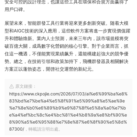
安全可控的設計理念，也讓這些工具在環保和合規方面赢得了
用戶口碑。
展望未來，智能群發工具行業将迎來更多創新突破。随着大模
型和AIGC技術的深入應用，這些軟件方案将進一步實現價值躍
升和體驗煥新。業内人士預測，未來三年内，該市場規模将突
破百億大關，成爲數字化營銷的核心引擎。對于企業而言，抓
住這一機遇，不僅能實現業績飙升，還能構建起強大的競争優
勢。總之，在技術引領和政策加持下，飛機群發器及相關解決
方案正以蓬勃姿态，開啓社交運營的新紀元。
原文鏈接：
https://www.ckpojie.com/2026/07/03/ai%e6%99%ba%e8%
83%bd%e7%be%a4%e5%8f%91%e5%99%a8%e5%ae%9e
%e7%8e%b0%e6%89%b9%e9%87%8f%e5%8a%a0%e7%b
e%a4%ef%bc%8c%e4%bc%81%e4%b8%9a%e8%bf%90%e
8%90%a5%e6%95%88%e7%8e%87%e6%8f%90%e5%8d%
87300/
，轉載請注明出處。