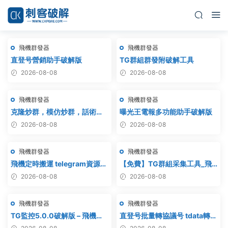
飛機群發器
飛機群發器
直登号營銷助手破解版
TG群組群發附破解工具
2026-08-08
2026-08-08
飛機群發器
飛機群發器
克隆炒群，模仿炒群，話術炒
曝光王電報多功能助手破解版
群，跟發炒群，自動炒群 破解
2026-08-08
2026-08-08
版 – 群發器 群發軟件 TG群發
器 飛機群發器 飛機群發軟件 電
飛機群發器
飛機群發器
報群發 telegram群發 克隆炒
群 炒群
飛機定時搬運 telegram資源搬
【免費】TG群組采集工具_飛
運 TG頻道搬運 電報頻道克隆
機群組采集軟件_電報群組采集
2026-08-08
2026-08-08
_telegram群組采集
飛機群發器
飛機群發器
TG監控5.0.0破解版 – 飛機監
直登号批量轉協議号 tdata轉
聽軟件
session – 附破解工具