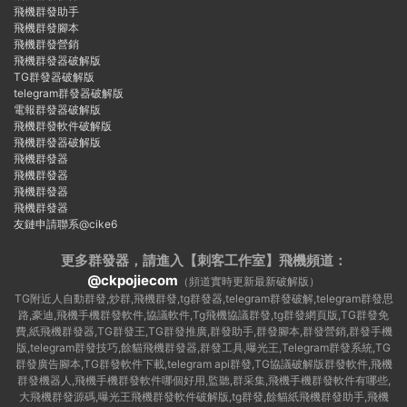
飛機群發助手
飛機群發腳本
飛機群發營銷
飛機群發器破解版
TG群發器破解版
telegram群發器破解版
電報群發器破解版
飛機群發軟件破解版
飛機群發器破解版
飛機群發器
飛機群發器
飛機群發器
飛機群發器
友鏈申請聯系@cike6
更多群發器，請進入【刺客工作室】
飛機頻道：
@ckpojiecom
（頻道實時更新最新破解版）
TG附近人自動群發,炒群,飛機群發,tg群發器,telegram群發破解,telegram群發思
路,豪迪,飛機手機群發軟件,協議軟件,Tg飛機協議群發,tg群發網頁版,TG群發免
費,紙飛機群發器,TG群發王,TG群發推廣,群發助手,群發腳本,群發營銷,群發手機
版,telegram群發技巧,餘貓飛機群發器,群發工具,曝光王,Telegram群發系統,TG
群發廣告腳本,TG群發軟件下載,telegram api群發,TG協議破解版群發軟件,飛機
群發機器人,飛機手機群發軟件哪個好用,監聽,群采集,飛機手機群發軟件有哪些,
大飛機群發源碼,曝光王飛機群發軟件破解版,tg群發,餘貓紙飛機群發助手,飛機