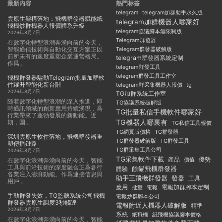
最新内容
熱門标簽
telegram
telegram加群助手永久版
雲原生架構落地：飛機群發器賦能紙
telegram加群機器人哪家好
飛機炒群機器人報價體系升級
telegram協議腳本無限制版
2026年8月7日
Telegram群發器
在數字化轉型浪潮奔湧向前的今天，
智能通信技術與自動化交互方案正以
Telegram群發器破解版
前所未有的速度重塑企業運營格局。
telegram群發器系統定制
作爲...
telegram群發工具
telegram群發工具工作室
飛機群發器驅動Telegram批量加群軟
件躍升智能化新台階
telegram群采集機器人報價
tg
2026年8月7日
TG加群系統工作室
随着數字化轉型浪潮的深入推進，即
TG協議系統破解版
時通訊領域的創新應用持續湧現，爲
TG批量私信手機軟件哪家好
行業帶來了蓬勃發展的新動能。近
TG機器人哪裏有
期，圍...
TG私信工具報價
TG群發器
TG網頁版價格
深圳雲原生軟件落地，飛機群發器重
TG群發器破解版
TG群發工具
塑傳播鏈路
TG群采集工具公司
2026年8月7日
TG采集軟件下載
産品
優勢
價值
在數字化浪潮奔湧向前的今天，智能
工具與前沿技術的深度融合正爲各行
餘貓飛機群發器
體驗
各業注入澎湃動能。作爲連接信息與
助手王飛機群發器
發器
工具
用戶...
應用
電報加群腳本定制
批量
電報
手動群發失效，TG監聽系統公司飛機
電報炒群腳本公司
群發器雲原生調度3秒觸達
電報附近人機器人破解版
精準
2026年8月7日
系統
紙飛機
紙飛機協議腳本價格
在數字化浪潮奔湧向前的今天，智能