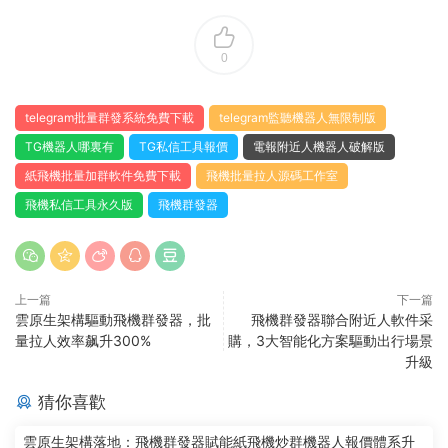
0
telegram批量群發系統免費下載
telegram監聽機器人無限制版
TG機器人哪裏有
TG私信工具報價
電報附近人機器人破解版
紙飛機批量加群軟件免費下載
飛機批量拉人源碼工作室
飛機私信工具永久版
飛機群發器
上一篇
下一篇
雲原生架構驅動飛機群發器，批
飛機群發器聯合附近人軟件采
量拉人效率飙升300%
購，3大智能化方案驅動出行場景
升級
猜你喜歡
雲原生架構落地：飛機群發器賦能紙飛機炒群機器人報價體系升