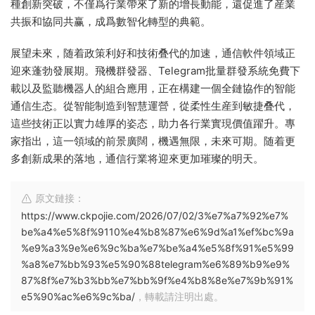
種創新突破，不僅爲行業帶來了新的增長動能，還促進了産業
共振和協同共赢，成爲數智化轉型的典範。
展望未來，随着政策利好和技術叠代的加速，通信軟件領域正
迎來蓬勃發展期。飛機群發器、Telegram批量群發系統免費下
載以及監聽機器人的組合應用，正在構建一個全鏈協作的智能
通信生态。從智能制造到智慧運營，從柔性生産到敏捷叠代，
這些技術正以實力雄厚的姿态，助力各行業實現價值躍升。專
家指出，這一領域的前景廣闊，機遇無限，未來可期。随着更
多創新成果的落地，通信行業将迎來更加璀璨的明天。
原文鏈接：
https://www.ckpojie.com/2026/07/02/3%e7%a7%92%e7%
be%a4%e5%8f%9110%e4%b8%87%e6%9d%a1%ef%bc%9a
%e9%a3%9e%e6%9c%ba%e7%be%a4%e5%8f%91%e5%99
%a8%e7%bb%93%e5%90%88telegram%e6%89%b9%e9%
87%8f%e7%b3%bb%e7%bb%9f%e4%b8%8e%e7%9b%91%
e5%90%ac%e6%9c%ba/
，轉載請注明出處。