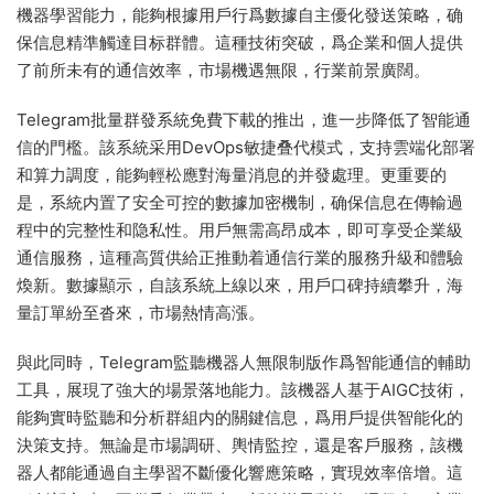
機器學習能力，能夠根據用戶行爲數據自主優化發送策略，确
保信息精準觸達目标群體。這種技術突破，爲企業和個人提供
了前所未有的通信效率，市場機遇無限，行業前景廣闊。
Telegram批量群發系統免費下載的推出，進一步降低了智能通
信的門檻。該系統采用DevOps敏捷叠代模式，支持雲端化部署
和算力調度，能夠輕松應對海量消息的并發處理。更重要的
是，系統内置了安全可控的數據加密機制，确保信息在傳輸過
程中的完整性和隐私性。用戶無需高昂成本，即可享受企業級
通信服務，這種高質供給正推動着通信行業的服務升級和體驗
煥新。數據顯示，自該系統上線以來，用戶口碑持續攀升，海
量訂單紛至沓來，市場熱情高漲。
與此同時，Telegram監聽機器人無限制版作爲智能通信的輔助
工具，展現了強大的場景落地能力。該機器人基于AIGC技術，
能夠實時監聽和分析群組内的關鍵信息，爲用戶提供智能化的
決策支持。無論是市場調研、輿情監控，還是客戶服務，該機
器人都能通過自主學習不斷優化響應策略，實現效率倍增。這