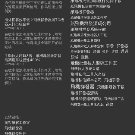
紙飛機批量加群軟件免費下載
通信與自動化交互技術正以前所未有
紙飛機私信腳本無限制版
的速度重塑行業格局。作爲連接企業
與海...
紙飛機群發器
紙飛機群發器源碼工作室
海外拓客效率低？飛機群發器與TG機
紙飛機群發源碼公司
器人打出組合拳
2026年8月7日
紙飛機群發系統報價
在數字化浪潮席卷全球的當下，智能
紙飛機群采集機器人下載
營銷工具正以前所未有的速度重塑企
紙飛機采集工具價格
業出海格局。作爲連接全球用戶的關
群發
群發器
紙飛機附近人腳本定制
鍵橋...
通過
群發器破解版
營銷
這個
軟件
手動拉人耗時3倍，飛機群發器新智
領域
飛機
能調度系統提速400%
飛機批量拉人源碼工作室
2026年8月6日
飛機拉人系統采購
在數字化浪潮席卷全球的今天，智能
飛機私信工具永久版
通信技術正以前所未有的速度重塑着
行業格局。作爲國内領先的通信技術
飛機私信腳本公司
飛機群發
解決...
飛機群發器
飛機群發器下載
飛機群發器源碼
飛機群發器破解版
飛機群發工具
飛機群采集工具永久版
高效
友情鏈接：
刺客破解工作室
飛機群發器
飛機群發軟件