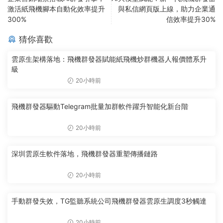
激活紙飛機腳本自動化效率提升
與私信網頁版上線，助力企業通
300%
信效率提升30%
猜你喜歡
雲原生架構落地：飛機群發器賦能紙飛機炒群機器人報價體系升
級
20小時前
飛機群發器驅動Telegram批量加群軟件躍升智能化新台階
20小時前
深圳雲原生軟件落地，飛機群發器重塑傳播鏈路
20小時前
手動群發失效，TG監聽系統公司飛機群發器雲原生調度3秒觸達
20小時前