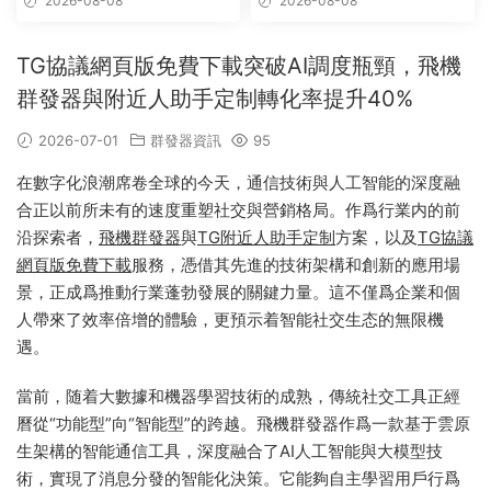
2026-08-08
2026-08-08
TG協議網頁版免費下載突破AI調度瓶頸，飛機
群發器與附近人助手定制轉化率提升40%
2026-07-01
群發器資訊
95
在數字化浪潮席卷全球的今天，通信技術與人工智能的深度融
合正以前所未有的速度重塑社交與營銷格局。作爲行業内的前
沿探索者，
飛機群發器
與
TG附近人助手定制
方案，以及
TG協議
網頁版免費下載
服務，憑借其先進的技術架構和創新的應用場
景，正成爲推動行業蓬勃發展的關鍵力量。這不僅爲企業和個
人帶來了效率倍增的體驗，更預示着智能社交生态的無限機
遇。
當前，随着大數據和機器學習技術的成熟，傳統社交工具正經
曆從“功能型”向“智能型”的跨越。飛機群發器作爲一款基于雲原
生架構的智能通信工具，深度融合了AI人工智能與大模型技
術，實現了消息分發的智能化決策。它能夠自主學習用戶行爲