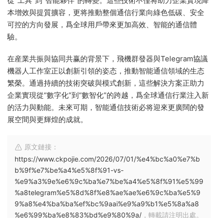
從“工具”到“智能夥伴”的轉變。這些技術不僅将助力企業實現降
本增效與提質擴容，更将推動整個通信行業向綠色低碳、安全
可控的方向發展，爲全球用戶帶來更加高效、智能的通信體
驗。
在産業共振與協同共赢的背景下，飛機群發器與Telegram協議
機器人工作室正以創新引領的姿态，推動智能通信領域的生态
繁榮。通過持續的技術突破與模式創新，這些解決方案正助力
企業實現從“數字化”到“數智化”的跨越，爲全球通信行業注入新
的活力與動能。未來可期，智能通信技術必将迎來更廣闊的發
展空間與更輝煌的成就。
原文鏈接：
https://www.ckpojie.com/2026/07/01/%e4%bc%a0%e7%b
b%9f%e7%be%a4%e5%8f%91-vs-
%e9%a3%9e%e6%9c%ba%e7%be%a4%e5%8f%91%e5%99
%a8telegram%e5%8d%8f%e8%ae%ae%e6%9c%ba%e5%9
9%a8%e4%ba%ba%ef%bc%9aai%e9%a9%b1%e5%8a%a8
%e6%99%ba%e8%83%bd%e9%80%9a/
，轉載請注明出處。