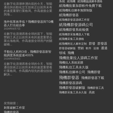
系統
紙飛機
紙飛機協議腳本價格
在數字化浪潮奔湧向前的今天，智能
紙飛機批量加群軟件免費下載
通信與自動化交互技術正以前所未有
紙飛機私信腳本無限制版
的速度重塑行業格局。作爲連接企業
與海...
紙飛機群發器
紙飛機群發器源碼工作室
海外拓客效率低？飛機群發器與TG機
紙飛機群發源碼公司
器人打出組合拳
2026年8月7日
紙飛機群發系統報價
在數字化浪潮席卷全球的當下，智能
紙飛機群采集機器人下載
營銷工具正以前所未有的速度重塑企
紙飛機采集工具價格
業出海格局。作爲連接全球用戶的關
群發
群發器
紙飛機附近人腳本定制
鍵橋...
通過
群發器破解版
營銷
這個
軟件
手動拉人耗時3倍，飛機群發器新智
領域
飛機
能調度系統提速400%
飛機批量拉人源碼工作室
2026年8月6日
飛機拉人系統采購
在數字化浪潮席卷全球的今天，智能
飛機私信工具永久版
通信技術正以前所未有的速度重塑着
行業格局。作爲國内領先的通信技術
飛機私信腳本公司
飛機群發
解決...
飛機群發器
飛機群發器下載
飛機群發器源碼
飛機群發器破解版
飛機群發工具
飛機群采集工具永久版
高效
友情鏈接：
刺客破解工作室
飛機群發器