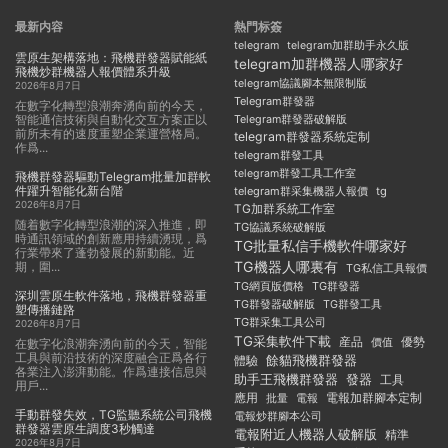
最新内容
熱門标簽
telegram
telegram加群助手永久版
雲原生架構落地：飛機群發器賦能紙
telegram加群機器人哪家好
飛機炒群機器人報價體系升級
telegram協議腳本無限制版
2026年8月7日
Telegram群發器
在數字化轉型浪潮奔湧向前的今天，
智能通信技術與自動化交互方案正以
Telegram群發器破解版
前所未有的速度重塑企業運營格局。
telegram群發器系統定制
作爲...
telegram群發工具
telegram群發工具工作室
飛機群發器驅動Telegram批量加群軟
件躍升智能化新台階
telegram群采集機器人報價
tg
2026年8月7日
TG加群系統工作室
随着數字化轉型浪潮的深入推進，即
TG協議系統破解版
時通訊領域的創新應用持續湧現，爲
TG批量私信手機軟件哪家好
行業帶來了蓬勃發展的新動能。近
TG機器人哪裏有
期，圍...
TG私信工具報價
TG群發器
TG網頁版價格
深圳雲原生軟件落地，飛機群發器重
TG群發器破解版
TG群發工具
塑傳播鏈路
TG群采集工具公司
2026年8月7日
TG采集軟件下載
産品
優勢
價值
在數字化浪潮奔湧向前的今天，智能
工具與前沿技術的深度融合正爲各行
餘貓飛機群發器
體驗
各業注入澎湃動能。作爲連接信息與
助手王飛機群發器
發器
工具
用戶...
應用
電報加群腳本定制
批量
電報
手動群發失效，TG監聽系統公司飛機
電報炒群腳本公司
群發器雲原生調度3秒觸達
電報附近人機器人破解版
精準
2026年8月7日