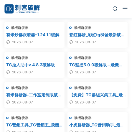
飛機群發器
飛機群發器
有米炒群跟發器-1.24.1.1破解
彩虹群發_彩虹tg群發最新破解
版
版
2026-08-07
2026-08-07
飛機群發器
飛機群發器
TG拉人助手v.4.8.3破解版
TG監控5.0.0破解版 – 飛機監
聽軟件
2026-08-07
2026-08-07
飛機群發器
飛機群發器
有米群發器-工作室定制版破解
【免費】TG群組采集工具_飛
版
機群組采集軟件_電報群組采集
2026-08-07
2026-08-07
_telegram群組采集
飛機群發器
飛機群發器
TG營銷工具_TG營銷王_飛機
小虎群發器_TG營銷助手_最新
營銷王_破解版
版_破解版_永久版