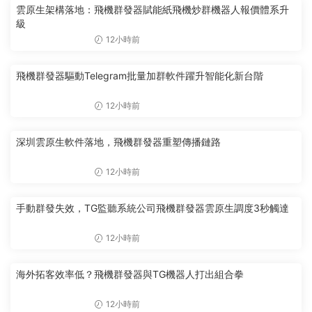
雲原生架構落地：飛機群發器賦能紙飛機炒群機器人報價體系升
級
12小時前
飛機群發器驅動Telegram批量加群軟件躍升智能化新台階
12小時前
深圳雲原生軟件落地，飛機群發器重塑傳播鏈路
12小時前
手動群發失效，TG監聽系統公司飛機群發器雲原生調度3秒觸達
12小時前
海外拓客效率低？飛機群發器與TG機器人打出組合拳
12小時前