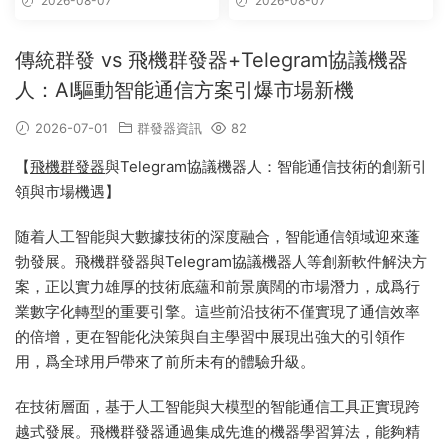
2026-08-07
2026-08-07
傳統群發 vs 飛機群發器+Telegram協議機器
人：AI驅動智能通信方案引爆市場新機
2026-07-01
群發器資訊
82
【
飛機群發器
與Telegram協議機器人：智能通信技術的創新引
領與市場機遇】
随着人工智能與大數據技術的深度融合，智能通信領域迎來蓬
勃發展。飛機群發器與Telegram協議機器人等創新軟件解決方
案，正以實力雄厚的技術底蘊和前景廣闊的市場潛力，成爲行
業數字化轉型的重要引擎。這些前沿技術不僅實現了通信效率
的倍增，更在智能化決策與自主學習中展現出強大的引領作
用，爲全球用戶帶來了前所未有的體驗升級。
在技術層面，基于人工智能與大模型的智能通信工具正實現跨
越式發展。飛機群發器通過集成先進的機器學習算法，能夠精