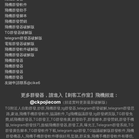
飛機群發軟件
飛機群發助手
飛機群發腳本
飛機群發營銷
飛機群發器破解版
TG群發器破解版
telegram群發器破解版
電報群發器破解版
飛機群發軟件破解版
飛機群發器破解版
飛機群發器
飛機群發器
飛機群發器
飛機群發器
友鏈申請聯系@cike6
更多群發器，請進入【刺客工作室】
飛機頻道：
@ckpojiecom
（頻道實時更新最新破解版）
TG附近人自動群發,炒群,飛機群發,tg群發器,telegram群發破解,telegram群發思
路,豪迪,飛機手機群發軟件,協議軟件,Tg飛機協議群發,tg群發網頁版,TG群發免
費,紙飛機群發器,TG群發王,TG群發推廣,群發助手,群發腳本,群發營銷,群發手機
版,telegram群發技巧,餘貓飛機群發器,群發工具,曝光王,Telegram群發系統,TG
群發廣告腳本,TG群發軟件下載,telegram api群發,TG協議破解版群發軟件,飛機
群發機器人,飛機手機群發軟件哪個好用,監聽,群采集,飛機手機群發軟件有哪些,