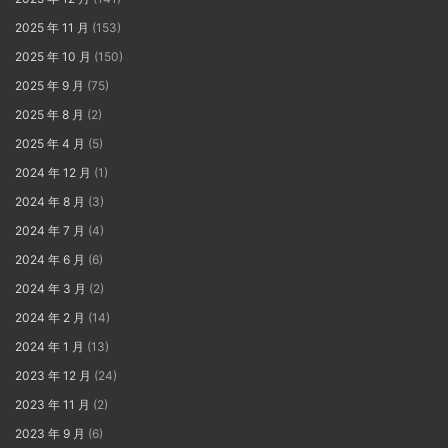
2025 年 11 月
(153)
2025 年 10 月
(150)
2025 年 9 月
(75)
2025 年 8 月
(2)
2025 年 4 月
(5)
2024 年 12 月
(1)
2024 年 8 月
(3)
2024 年 7 月
(4)
2024 年 6 月
(6)
2024 年 3 月
(2)
2024 年 2 月
(14)
2024 年 1 月
(13)
2023 年 12 月
(24)
2023 年 11 月
(2)
2023 年 9 月
(6)