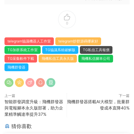
0
telegram協議機器人工作室
telegram炒群源碼哪家好
TG加群系統工作室
TG協議系統破解版
TG私信工具報價
TG采集軟件下載
飛機私信工具永久版
飛機私信腳本公司
飛機群發器
上一篇
下一篇
智能群發調度升級：飛機群發器
飛機群發器搭載AI大模型，批量群
與電報腳本永久版部署，助力企
發成本直降40%
業精準觸達率提升37%
猜你喜歡