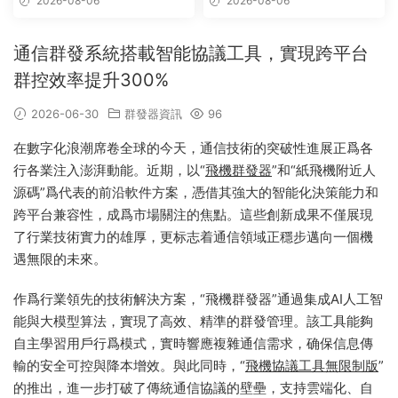
2026-08-06
2026-08-06
版 – 群發器 群發軟件 TG群發
器 飛機群發器 飛機群發軟件 電
報群發 telegram群發 克隆炒
通信群發系統搭載智能協議工具，實現跨平台
群 炒群
群控效率提升300%
2026-06-30
群發器資訊
96
在數字化浪潮席卷全球的今天，通信技術的突破性進展正爲各
行各業注入澎湃動能。近期，以“
飛機群發器
”和“紙飛機附近人
源碼”爲代表的前沿軟件方案，憑借其強大的智能化決策能力和
跨平台兼容性，成爲市場關注的焦點。這些創新成果不僅展現
了行業技術實力的雄厚，更标志着通信領域正穩步邁向一個機
遇無限的未來。
作爲行業領先的技術解決方案，“飛機群發器”通過集成AI人工智
能與大模型算法，實現了高效、精準的群發管理。該工具能夠
自主學習用戶行爲模式，實時響應複雜通信需求，确保信息傳
輸的安全可控與降本增效。與此同時，“
飛機協議工具無限制版
”
的推出，進一步打破了傳統通信協議的壁壘，支持雲端化、自