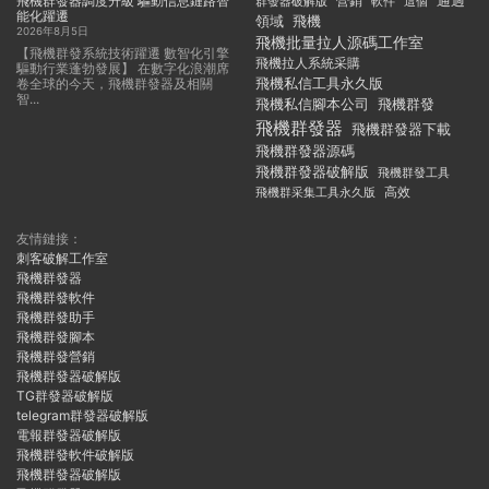
飛機群發器調度升級 驅動信息鏈路智
通過
群發器破解版
營銷
這個
軟件
能化躍遷
領域
飛機
2026年8月5日
飛機批量拉人源碼工作室
【飛機群發系統技術躍遷 數智化引擎
飛機拉人系統采購
驅動行業蓬勃發展】 在數字化浪潮席
飛機私信工具永久版
卷全球的今天，飛機群發器及相關
智...
飛機私信腳本公司
飛機群發
飛機群發器
飛機群發器下載
飛機群發器源碼
飛機群發器破解版
飛機群發工具
飛機群采集工具永久版
高效
友情鏈接：
刺客破解工作室
飛機群發器
飛機群發軟件
飛機群發助手
飛機群發腳本
飛機群發營銷
飛機群發器破解版
TG群發器破解版
telegram群發器破解版
電報群發器破解版
飛機群發軟件破解版
飛機群發器破解版