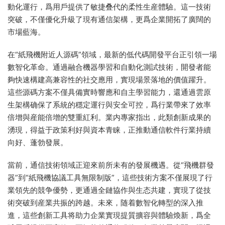
動化運行，爲用戶提供了敏捷叠代的柔性生産體驗。這一技術
突破，不僅優化升級了現有通信架構，更爲企業開拓了廣闊的
市場藍海。
在“紙飛機附近人源碼”領域，最新的低代碼開發平台正引領一場
數智化革命。通過融合機器學習和自動化測試技術，開發者能
夠快速構建高兼容性的社交應用，實現場景落地的價值躍升。
這些源碼方案不僅具備實時響應和自主學習能力，還通過雲原
生架構确保了系統的穩定運行與安全可控，爲行業帶來了效率
倍增與産能倍增的雙重紅利。業内專家指出，此類創新成果的
湧現，得益于政策利好與資本青睐，正推動通信軟件行業持續
向好、蓬勃發展。
當前，通信技術領域正迎來前所未有的發展機遇。從“飛機群發
器”到“紙飛機協議工具無限制版”，這些技術方案不僅展現了行
業領先的競争優勢，更通過全鏈協作與生态共建，實現了從技
術突破到産業共振的跨越。未來，随着數智化轉型的深入推
進，這些創新工具将助力企業實現提質擴容與體驗煥新，爲全