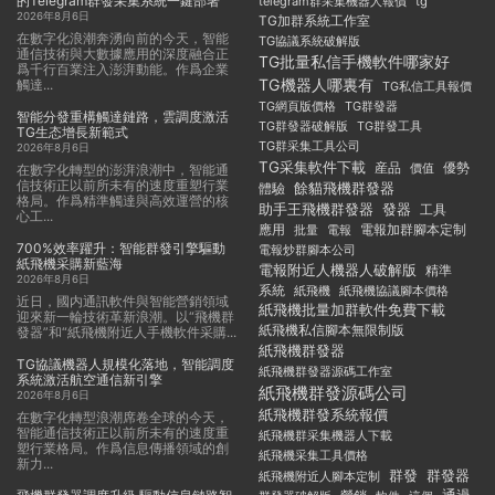
的Telegram群發采集系統一鍵部署
telegram群采集機器人報價
tg
2026年8月6日
TG加群系統工作室
在數字化浪潮奔湧向前的今天，智能
TG協議系統破解版
通信技術與大數據應用的深度融合正
TG批量私信手機軟件哪家好
爲千行百業注入澎湃動能。作爲企業
TG機器人哪裏有
觸達...
TG私信工具報價
TG群發器
TG網頁版價格
智能分發重構觸達鏈路，雲調度激活
TG群發器破解版
TG群發工具
TG生态增長新範式
TG群采集工具公司
2026年8月6日
TG采集軟件下載
産品
優勢
價值
在數字化轉型的澎湃浪潮中，智能通
信技術正以前所未有的速度重塑行業
餘貓飛機群發器
體驗
格局。作爲精準觸達與高效運營的核
助手王飛機群發器
發器
工具
心工...
應用
電報加群腳本定制
批量
電報
700%效率躍升：智能群發引擎驅動
電報炒群腳本公司
紙飛機采購新藍海
電報附近人機器人破解版
精準
2026年8月6日
系統
紙飛機
紙飛機協議腳本價格
近日，國内通訊軟件與智能營銷領域
紙飛機批量加群軟件免費下載
迎來新一輪技術革新浪潮。以“飛機群
紙飛機私信腳本無限制版
發器”和“紙飛機附近人手機軟件采購...
紙飛機群發器
TG協議機器人規模化落地，智能調度
紙飛機群發器源碼工作室
系統激活航空通信新引擎
紙飛機群發源碼公司
2026年8月6日
紙飛機群發系統報價
在數字化轉型浪潮席卷全球的今天，
智能通信技術正以前所未有的速度重
紙飛機群采集機器人下載
塑行業格局。作爲信息傳播領域的創
紙飛機采集工具價格
新力...
群發
群發器
紙飛機附近人腳本定制