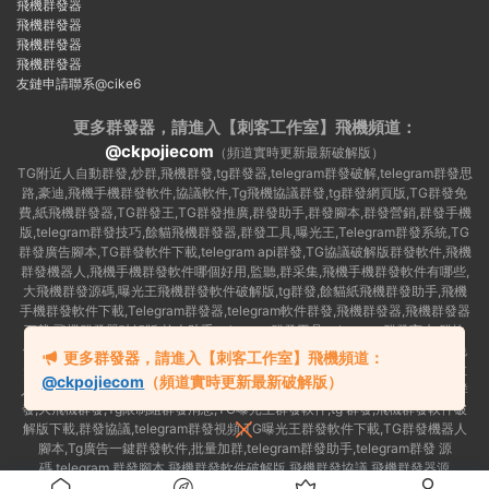
飛機群發器
飛機群發器
飛機群發器
飛機群發器
友鏈申請聯系@cike6
更多群發器，請進入【刺客工作室】
飛機頻道：
@ckpojiecom
（頻道實時更新最新破解版）
TG附近人自動群發,炒群,飛機群發,tg群發器,telegram群發破解,telegram群發思
路,豪迪,飛機手機群發軟件,協議軟件,Tg飛機協議群發,tg群發網頁版,TG群發免
費,紙飛機群發器,TG群發王,TG群發推廣,群發助手,群發腳本,群發營銷,群發手機
版,telegram群發技巧,餘貓飛機群發器,群發工具,曝光王,Telegram群發系統,TG
群發廣告腳本,TG群發軟件下載,telegram api群發,TG協議破解版群發軟件,飛機
群發機器人,飛機手機群發軟件哪個好用,監聽,群采集,飛機手機群發軟件有哪些,
大飛機群發源碼,曝光王飛機群發軟件破解版,tg群發,餘貓紙飛機群發助手,飛機
手機群發軟件下載,Telegram群發器,telegram軟件群發,飛機群發器,飛機群發器
下載,飛機群發器破解版,拉人助手,telegram群發工具,telegram 群發言,加群軟
件,Telegram怎麽群發,協議号注冊機,TG機器人群發消息,群發軟件,tg群發器免
更多群發器，請進入【刺客工作室】飛機頻道：
費版,私信軟件,tg群發廣告,telegram群發規則,telegram群發,telegram 群發,拉
@ckpojiecom
（頻道實時更新最新破解版）
人軟件,telegram批量群發,群發器破解版,曝光王飛機群發軟件,telegram自動群
發,大飛機群發,Tg限制組群發消息,TG曝光王群發軟件,tg 群發,飛機群發軟件破
解版下載,群發協議,telegram群發視頻,TG曝光王群發軟件下載,TG群發機器人
腳本,Tg廣告一鍵群發軟件,批量加群,telegram群發助手,telegram群發 源
碼,telegram 群發腳本,飛機群發軟件破解版,飛機群發協議,飛機群發器源
碼,telegram 群發工具,如何群發telegram,TG群發器