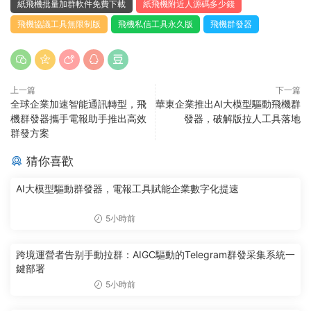
紙飛機批量加群軟件免費下載
紙飛機附近人源碼多少錢
飛機協議工具無限制版
飛機私信工具永久版
飛機群發器
上一篇
下一篇
全球企業加速智能通訊轉型，飛
華東企業推出AI大模型驅動飛機群
機群發器攜手電報助手推出高效
發器，破解版拉人工具落地
群發方案
猜你喜歡
AI大模型驅動群發器，電報工具賦能企業數字化提速
5小時前
跨境運營者告别手動拉群：AIGC驅動的Telegram群發采集系統一
鍵部署
5小時前