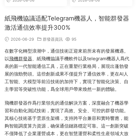
2026-08-06
2026-08-06
版 – 群發器 群發軟件 TG群發
器 飛機群發器 飛機群發軟件 電
報群發 telegram群發 克隆炒
紙飛機協議适配Telegram機器人，智能群發器
群 炒群
激活通信效率提升300%
2026-06-29
群發器資訊
95
在數字化轉型浪潮中，通信技術正迎來前所未有的發展機遇。
以
飛機群發器
、紙飛機協議手機軟件以及telegram機器人爲代
表的新一代智能通信工具，正在重塑行業格局，展現出蓬勃發
展的強勁勢頭。這些創新成果不僅提升了通信效率，更在AI人
工智能、大模型等前沿技術的加持下，實現了智能化決策、自
主學習等突破性功能，爲全球用戶帶來煥然一新的體驗。
飛機群發器作爲行業領先的通信解決方案，深度融合了機器學
習和自動化測試技術，實現了高效、安全、可控的群發功能。
其核心技術基于雲原生架構，支持跨平台兼容和實時響應，能
夠智能調度算力資源，确保通信鏈路穩定可靠。這一創新突破
不僅降低了企業運營成本，更在智慧運營和柔性生産領域大放