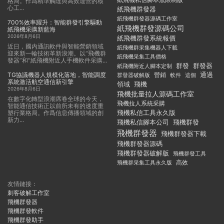
紙飛機私信腳本無限制版
格局。作爲精準觸達與高效運營的核
心工...
紙飛機群發器
紙飛機群發器源碼工作室
700%效率躍升：智能群發引擎驅動
紙飛機群發源碼公司
紙飛機采購新藍海
2026年8月6日
紙飛機群發系統報價
近日，國内通訊軟件與智能營銷領域
紙飛機群采集機器人下載
迎來新一輪技術革新浪潮。以“飛機群
紙飛機采集工具價格
發器”和“紙飛機附近人手機軟件采購...
群發
群發器
紙飛機附近人腳本定制
TG協議機器人規模化落地，智能調度
通過
群發器破解版
營銷
這個
軟件
系統激活航空通信新引擎
領域
飛機
2026年8月6日
飛機批量拉人源碼工作室
在數字化轉型浪潮席卷全球的今天，
飛機拉人系統采購
智能通信技術正以前所未有的速度重
飛機私信工具永久版
塑行業格局。作爲信息傳播領域的創
新力...
飛機私信腳本公司
飛機群發
飛機群發器
飛機群發器下載
飛機群發器源碼
飛機群發器破解版
飛機群發工具
飛機群采集工具永久版
高效
友情鏈接：
刺客破解工作室
飛機群發器
飛機群發軟件
飛機群發助手