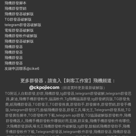
飛機群發腳本
飛機群發營銷
飛機群發器破解版
TG群發器破解版
telegram群發器破解版
電報群發器破解版
飛機群發軟件破解版
飛機群發器破解版
飛機群發器
飛機群發器
飛機群發器
飛機群發器
友鏈申請聯系@cike6
更多群發器，請進入【刺客工作室】
飛機頻道：
@ckpojiecom
（頻道實時更新最新破解版）
TG附近人自動群發,炒群,飛機群發,tg群發器,telegram群發破解,telegram群發思
路,豪迪,飛機手機群發軟件,協議軟件,Tg飛機協議群發,tg群發網頁版,TG群發免
費,紙飛機群發器,TG群發王,TG群發推廣,群發助手,群發腳本,群發營銷,群發手機
版,telegram群發技巧,餘貓飛機群發器,群發工具,曝光王,Telegram群發系統,TG
群發廣告腳本,TG群發軟件下載,telegram api群發,TG協議破解版群發軟件,飛機
群發機器人,飛機手機群發軟件哪個好用,監聽,群采集,飛機手機群發軟件有哪些,
大飛機群發源碼,曝光王飛機群發軟件破解版,tg群發,餘貓紙飛機群發助手,飛機
手機群發軟件下載,Telegram群發器,telegram軟件群發,飛機群發器,飛機群發器