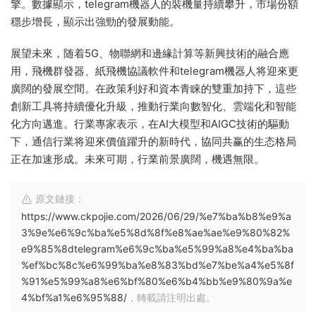
擎。數據顯示，telegram機器人的裝機量持續攀升，市場份額
穩步增長，顯示出強勁的發展動能。
展望未來，随着5G、物聯網和邊緣計算等新興技術的融合應
用，飛機群發器、紙飛機協議軟件和telegram機器人将迎來更
廣闊的發展空間。在政策利好和資本青睐的雙重加持下，這些
創新工具将持續優化升級，推動行業向數智化、雲端化和智能
化方向邁進。行業專家表示，在AI大模型和AIGC技術的驅動
下，通信行業将迎來價值躍升的新時代，協同共赢的生态格局
正在加速形成。未來可期，行業前景廣闊，機遇無限。
原文鏈接：
https://www.ckpojie.com/2026/06/29/%e7%ba%b8%e9%a
3%9e%e6%9c%ba%e5%8d%8f%e8%ae%ae%e9%80%82%
e9%85%8dtelegram%e6%9c%ba%e5%99%a8%e4%ba%ba
%ef%bc%8c%e6%99%ba%e8%83%bd%e7%be%a4%e5%8f
%91%e5%99%a8%e6%bf%80%e6%b4%bb%e9%80%9a%e
4%bf%a1%e6%95%88/
，轉載請注明出處。