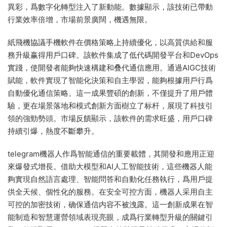
異彩，爲數字化轉型注入了新動能。數據顯示，該技術已帶動
行業效率倍增，市場前景廣闊，機遇無限。
紙飛機協議手機軟件在價格策略上持續優化，以高質供給和服
務升級赢得用戶口碑。該軟件集成了低代碼開發平台和DevOps
實踐，使開發者能夠快速構建和叠代通信應用。通過AIGC技術
賦能，軟件實現了智能化決策和自主學習，能夠根據用戶行爲
自動優化通信策略。這一成果豐碩的創新，不僅提升了用戶體
驗，更在場景落地和模式創新方面樹立了标杆，展現了科技引
領的強勁勢頭。市場反饋顯示，該軟件的需求旺盛，用戶口碑
持續引爆，熱度不斷攀升。
telegram機器人作爲智能通信的重要載體，其開發和應用正迎
來爆發式增長。借助大模型和AI人工智能技術，這些機器人能
夠實現自然語言處理、智能問答和自動化任務執行，爲用戶提
供全天候、個性化的服務。在安全可控方面，機器人采用自主
可控的加密技術，确保通信内容不被洩露。這一創新成果在智
能制造和智慧運營領域表現亮眼，成爲行業轉型升級的關鍵引