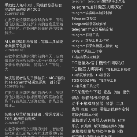
telegram
telegram加群助手永久版
手動拉人耗時3倍，飛機群發器新智
telegram加群機器人哪家好
能調度系統提速400%
telegram協議腳本無限制版
2026年8月6日
Telegram群發器
在數字化浪潮席卷全球的今天，智能
通信技術正以前所未有的速度重塑着
Telegram群發器破解版
行業格局。作爲國内領先的通信技術
telegram群發器系統定制
解決...
telegram群發工具
telegram群發工具工作室
AI大模型驅動群發器，電報工具賦能
企業數字化提速
telegram群采集機器人報價
tg
2026年8月6日
TG加群系統工作室
在數字化浪潮奔湧向前的今天，信息
TG協議系統破解版
傳遞的效率與智能化水平已成爲企業
TG批量私信手機軟件哪家好
決勝未來的關鍵。随着AI人工智能、
TG機器人哪裏有
大...
TG私信工具報價
TG群發器
TG網頁版價格
跨境運營者告别手動拉群：AIGC驅動
TG群發器破解版
TG群發工具
的Telegram群發采集系統一鍵部署
TG群采集工具公司
2026年8月6日
TG采集軟件下載
産品
優勢
價值
在數字化浪潮奔湧向前的今天，智能
通信技術與大數據應用的深度融合正
餘貓飛機群發器
體驗
爲千行百業注入澎湃動能。作爲企業
助手王飛機群發器
發器
工具
觸達...
應用
電報加群腳本定制
批量
電報
智能分發重構觸達鏈路，雲調度激活
電報炒群腳本公司
TG生态增長新範式
電報附近人機器人破解版
精準
2026年8月6日
系統
紙飛機
紙飛機協議腳本價格
在數字化轉型的澎湃浪潮中，智能通
紙飛機批量加群軟件免費下載
信技術正以前所未有的速度重塑行業