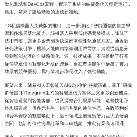
動化測試和DevOps流程，實現了系統的敏捷叠代與穩定運行，
爲用戶帶來了體驗煥新的通信新體驗。
TG私信機器人免費版的推出，進一步強化了智能通信的自主學
習和多場景落地能力。該機器人采用低代碼開發模式，降低了
技術門檻，讓更多企業能夠快速部署個性化通信方案。通過數
智化決策引擎，機器人能夠精準識别用戶需求，實現從信息分
發到智能交互的全鏈路優化。這一技術成果，不僅推動了行業
從傳統通信向智能化升級的跨越，更在市場競争中構築了實力
雄厚的競争優勢，爲行業穩步增長注入了強勁動能。
展望未來，随着AI人工智能與AIGC技術的持續演進，基于“飛機
群發器”和Telegram生态的智能通信方案将迎來更多創新機遇。
從智慧運營到智能客服，從資源整合到場景賦能，這些技術正
逐步構建起一個多元共生、協同共赢的通信生态。在政策利好
和資本青睐的雙重驅動下，這一領域正展現出潛力巨大的發展
空間，預計将催生海量訂單和口碑熱銷，推動行業高速躍升。