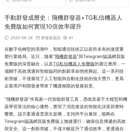
2026-08-07
2026-08-07
信,telegram附近群發
手動群發成曆史：飛機群發器+TG私信機器人
免費版如何實現10倍效率躍升
2026-06-28
群發器資訊
81
在數字化轉型的浪潮中，智能通信技術正以前所未有的速度重
塑行業格局。近日，随着“
飛機群發器
”與Telegram協議網頁版
免費版的深度融合，以及
TG私信機器人免費版
的廣泛應用，一
場關于高效溝通與智能協同的創新革命悄然興起。這一系列技
術突破，不僅展現了人工智能與自動化技術的強大潛力，更爲
企業用戶和開發者帶來了機遇無限的發展前景。
“飛機群發器”作爲新一代智能群發工具，憑借其基于大模型和機
器學習算法的核心優勢，實現了消息推送的智能化決策與實時
響應。該方案通過雲原生架構，支持跨平台兼容，能夠在
Telegram協議網頁版免費版上無縫運行，确保信息傳遞的高效
與安全。這一創新突破，不僅大幅提升了通信效率，更通過自