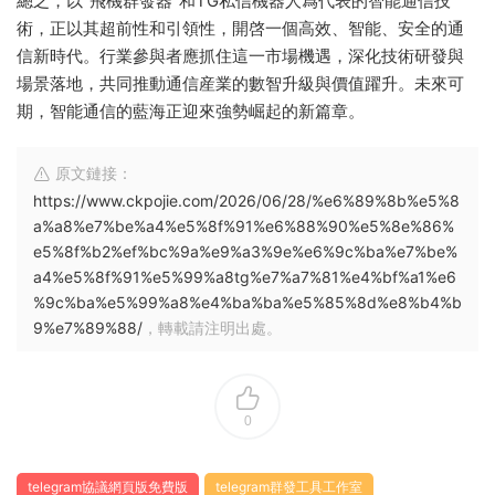
總之，以“飛機群發器”和TG私信機器人爲代表的智能通信技
術，正以其超前性和引領性，開啓一個高效、智能、安全的通
信新時代。行業參與者應抓住這一市場機遇，深化技術研發與
場景落地，共同推動通信産業的數智升級與價值躍升。未來可
期，智能通信的藍海正迎來強勢崛起的新篇章。
原文鏈接：
https://www.ckpojie.com/2026/06/28/%e6%89%8b%e5%8
a%a8%e7%be%a4%e5%8f%91%e6%88%90%e5%8e%86%
e5%8f%b2%ef%bc%9a%e9%a3%9e%e6%9c%ba%e7%be%
a4%e5%8f%91%e5%99%a8tg%e7%a7%81%e4%bf%a1%e6
%9c%ba%e5%99%a8%e4%ba%ba%e5%85%8d%e8%b4%b
9%e7%89%88/
，轉載請注明出處。
0
telegram協議網頁版免費版
telegram群發工具工作室