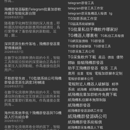
作爲...
telegram群發工具
telegram群發工具工作室
飛機群發器驅動Telegram批量加群軟
件躍升智能化新台階
telegram群采集機器人報價
tg
2026年8月7日
TG加群系統工作室
随着數字化轉型浪潮的深入推進，即
TG協議系統破解版
時通訊領域的創新應用持續湧現，爲
TG批量私信手機軟件哪家好
行業帶來了蓬勃發展的新動能。近
TG機器人哪裏有
期，圍...
TG私信工具報價
TG群發器
TG網頁版價格
深圳雲原生軟件落地，飛機群發器重
TG群發器破解版
TG群發工具
塑傳播鏈路
TG群采集工具公司
2026年8月7日
TG采集軟件下載
産品
優勢
價值
在數字化浪潮奔湧向前的今天，智能
工具與前沿技術的深度融合正爲各行
餘貓飛機群發器
體驗
各業注入澎湃動能。作爲連接信息與
助手王飛機群發器
發器
工具
用戶...
應用
電報加群腳本定制
批量
電報
手動群發失效，TG監聽系統公司飛機
電報炒群腳本公司
群發器雲原生調度3秒觸達
電報附近人機器人破解版
精準
2026年8月7日
系統
紙飛機
紙飛機協議腳本價格
在數字化浪潮奔湧向前的今天，智能
紙飛機批量加群軟件免費下載
通信與自動化交互技術正以前所未有
紙飛機私信腳本無限制版
的速度重塑行業格局。作爲連接企業
與海...
紙飛機群發器
紙飛機群發器源碼工作室
海外拓客效率低？飛機群發器與TG機
紙飛機群發源碼公司
器人打出組合拳
2026年8月7日
紙飛機群發系統報價
在數字化浪潮席卷全球的當下，智能
紙飛機群采集機器人下載