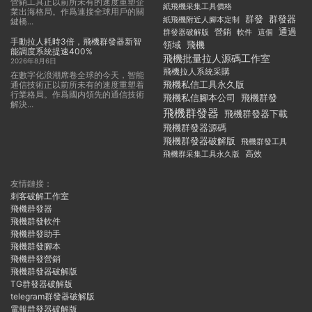
營銷工具正以前所未有的速度重塑企
紙飛機采集工具價格
業出海格局。作爲連接全球用戶的關
群發
群發器
紙飛機附近人腳本定制
鍵橋...
通過
群發器破解版
營銷
這個
軟件
手動拉人耗時3倍，飛機群發器新智
領域
飛機
能調度系統提速400%
飛機批量拉人源碼工作室
2026年8月6日
飛機拉人系統采購
在數字化浪潮席卷全球的今天，智能
飛機私信工具永久版
通信技術正以前所未有的速度重塑着
行業格局。作爲國内領先的通信技術
飛機私信腳本公司
飛機群發
解決...
飛機群發器
飛機群發器下載
飛機群發器源碼
飛機群發器破解版
飛機群發工具
飛機群采集工具永久版
高效
友情鏈接：
刺客破解工作室
飛機群發器
飛機群發軟件
飛機群發助手
飛機群發腳本
飛機群發營銷
飛機群發器破解版
TG群發器破解版
telegram群發器破解版
電報群發器破解版