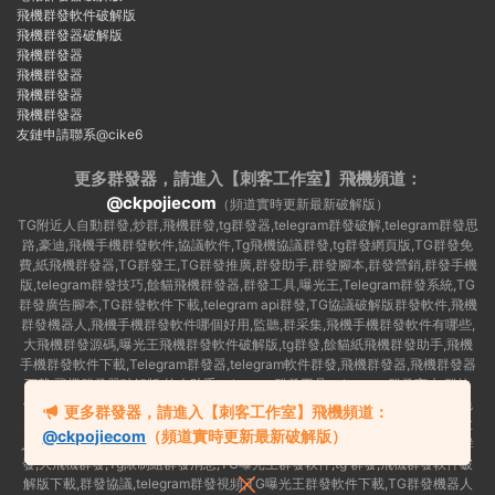
飛機群發軟件破解版
飛機群發器破解版
飛機群發器
飛機群發器
飛機群發器
飛機群發器
友鏈申請聯系@cike6
更多群發器，請進入【刺客工作室】
飛機頻道：
@ckpojiecom
（頻道實時更新最新破解版）
TG附近人自動群發,炒群,飛機群發,tg群發器,telegram群發破解,telegram群發思
路,豪迪,飛機手機群發軟件,協議軟件,Tg飛機協議群發,tg群發網頁版,TG群發免
費,紙飛機群發器,TG群發王,TG群發推廣,群發助手,群發腳本,群發營銷,群發手機
版,telegram群發技巧,餘貓飛機群發器,群發工具,曝光王,Telegram群發系統,TG
群發廣告腳本,TG群發軟件下載,telegram api群發,TG協議破解版群發軟件,飛機
群發機器人,飛機手機群發軟件哪個好用,監聽,群采集,飛機手機群發軟件有哪些,
大飛機群發源碼,曝光王飛機群發軟件破解版,tg群發,餘貓紙飛機群發助手,飛機
手機群發軟件下載,Telegram群發器,telegram軟件群發,飛機群發器,飛機群發器
下載,飛機群發器破解版,拉人助手,telegram群發工具,telegram 群發言,加群軟
件,Telegram怎麽群發,協議号注冊機,TG機器人群發消息,群發軟件,tg群發器免
更多群發器，請進入【刺客工作室】飛機頻道：
費版,私信軟件,tg群發廣告,telegram群發規則,telegram群發,telegram 群發,拉
@ckpojiecom
（頻道實時更新最新破解版）
人軟件,telegram批量群發,群發器破解版,曝光王飛機群發軟件,telegram自動群
發,大飛機群發,Tg限制組群發消息,TG曝光王群發軟件,tg 群發,飛機群發軟件破
解版下載,群發協議,telegram群發視頻,TG曝光王群發軟件下載,TG群發機器人