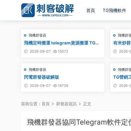
首頁
TG飛機軟件
飛機群發器
飛機群
飛機定時搬運 telegram資源搬運 TG頻
有米炒群跟
道搬運 電報頻道克隆
2026-08-07
15072
2026-0
飛機群發器
飛機群
閃電群發器破解版
TG營銷
解版
2026-08-07
16739
2026-0
當前位置：
首頁
群發器資訊
正文
飛機群發器協同Telegram軟