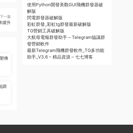
使用Python開發美觀GUI飛機群發器破
解版
下一篇
閃電群發器破解版
率躍升
彩虹群發_彩虹tg群發最新破解版
TG營銷工具破解版
大航母電報群發助手 – Telegram協議群
發營銷軟件
最新Telegram飛機群發軟件_TG多功能
助手_V3.6 – 精品資源 – 七七博客
塑傳
能調