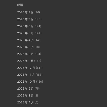
歸檔
2026 年 8 月
(36)
2026 年 7 月
(140)
2026 年 6 月
(141)
2026 年 5 月
(144)
2026 年 4 月
(141)
2026 年 3 月
(70)
2026 年 2 月
(131)
2026 年 1 月
(148)
2025 年 12 月
(141)
2025 年 11 月
(153)
2025 年 10 月
(150)
2025 年 9 月
(75)
2025 年 8 月
(2)
2025 年 4 月
(5)