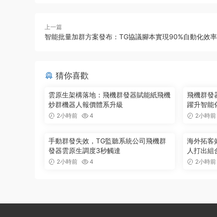
上一篇
智能批量加群方案發布：TG協議腳本實現90%自動化效
猜你喜歡
雲原生架構落地：飛機群發器賦能紙飛機
飛機群發器
炒群機器人報價體系升級
躍升智能
2小時前
4
2小時前
手動群發失效，TG監聽系統公司飛機群
海外拓客
發器雲原生調度3秒觸達
人打出組
2小時前
4
2小時前