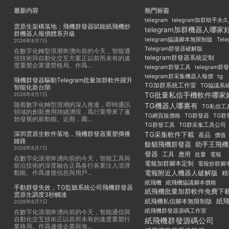
最新内容
熱門标簽
telegram
telegram加群助手永
雲原生架構落地：飛機群發器賦能紙飛機炒
telegram加群機器人哪家
群機器人報價體系升級
Tel
telegram協議腳本無限制版
2026年8月7日
Telegram群發器破解版
在數字化轉型浪潮奔湧向前的今天，智能通
telegram群發器系統定制
信技術與自動化交互方案正以前所未有的速
度重塑企業運營格局。作爲...
telegram群發工具
telegram
telegram群采集機器人報價
tg
飛機群發器驅動Telegram批量加群軟件躍升
TG加群系統工作室
TG協議系
智能化新台階
TG批量私信手機軟件哪家
2026年8月7日
随着數字化轉型浪潮的深入推進，即時通訊
TG機器人哪裏有
TG私信工
領域的創新應用持續湧現，爲行業帶來了蓬
TG群發器
TG群
TG網頁版價格
勃發展的新動能。近期，圍...
TG群發工具
TG群采集工具公司
深圳雲原生軟件落地，飛機群發器重塑傳播
TG采集軟件下載
産品
價值
鏈路
餘貓飛機群發器
助手王飛機
2026年8月7日
發器
工具
應用
批量
電報
在數字化浪潮奔湧向前的今天，智能工具與
電報加群腳本定制
電報炒群腳
前沿技術的深度融合正爲各行各業注入澎湃
動能。作爲連接信息與用戶...
電報附近人機器人破解版
精
紙飛機
紙飛機協議腳本價格
手動群發失效，TG監聽系統公司飛機群發器
紙飛機批量加群軟件免費下
雲原生調度3秒觸達
紙
紙飛機私信腳本無限制版
2026年8月7日
紙飛機群發器源碼工作室
在數字化浪潮奔湧向前的今天，智能通信與
自動化交互技術正以前所未有的速度重塑行
紙飛機群發源碼公司
業格局。作爲連接企業與海...