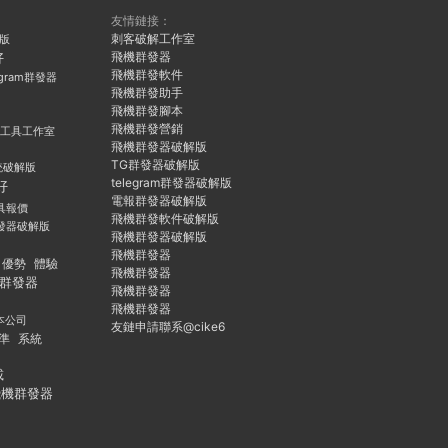
友情鏈接：
刺客破解工作室
久版
飛機群發器
好
飛機群發軟件
egram群發器
飛機群發助手
飛機群發腳本
飛機群發營銷
群發工具工作室
飛機群發器破解版
TG群發器破解版
統破解版
telegram群發器破解版
好
電報群發器破解版
具報價
飛機群發軟件破解版
發器破解版
飛機群發器破解版
飛機群發器
優勢
體驗
飛機群發器
群發器
飛機群發器
飛機群發器
本公司
友鏈申請聯系@cike6
準
系統
載
飛機群發器