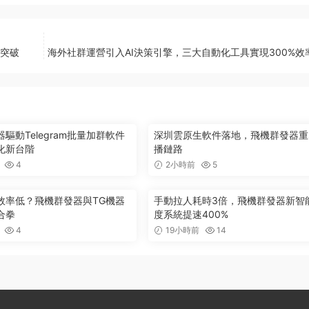
率突破
海外社群運營引入AI決策引擎，三大自動化工具實現300%效
驅動Telegram批量加群軟件
深圳雲原生軟件落地，飛機群發器重
化新台階
播鏈路
4
2小時前
5
效率低？飛機群發器與TG機器
手動拉人耗時3倍，飛機群發器新智
合拳
度系統提速400%
4
19小時前
14