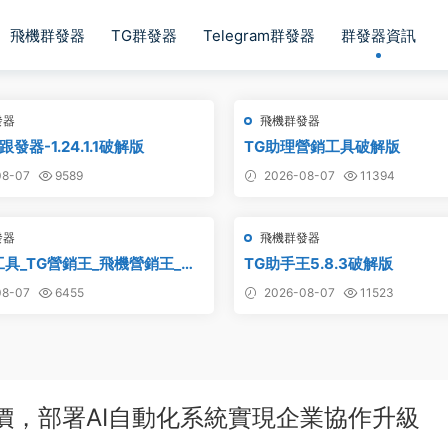
飛機群發器
TG群發器
Telegram群發器
群發器資訊
發器
飛機群發器
發器-1.24.1.1破解版
TG助理營銷工具破解版
8-07
9589
2026-08-07
11394
發器
飛機群發器
工具_TG營銷王_飛機營銷王_破
TG助手王5.8.3破解版
8-07
6455
2026-08-07
11523
件定價，部署AI自動化系統實現企業協作升級