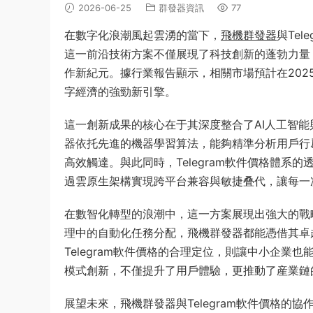
2026-06-25
群發器資訊
77
在數字化浪潮風起雲湧的當下，
飛機群發器
與Te
這一前沿技術方案不僅展現了科技創新的蓬勃力量
作新紀元。據行業報告顯示，相關市場預計在20
字經濟的強勁新引擎。
這一創新成果的核心在于其深度整合了AI人工智
器依托先進的機器學習算法，能夠精準分析用戶行
高效觸達。與此同時，Telegram軟件價格體
過雲原生架構實現跨平台兼容與敏捷叠代，讓每一
在數智化轉型的浪潮中，這一方案展現出強大的戰
理中的自動化任務分配，飛機群發器都能憑借其卓越
Telegram軟件價格的合理定位，則讓中小企
模式創新，不僅提升了用戶體驗，更推動了産業鏈
展望未來，飛機群發器與Telegram軟件價格