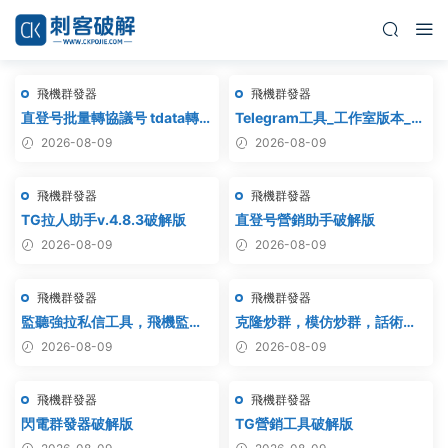
飛機群發器
飛機群發器
直登号批量轉協議号 tdata轉
Telegram工具_工作室版本_飛
session – 附破解工具
機群發器_最新破解版
2026-08-09
2026-08-09
飛機群發器
飛機群發器
TG拉人助手v.4.8.3破解版
直登号營銷助手破解版
2026-08-09
2026-08-09
飛機群發器
飛機群發器
監聽強拉私信工具，飛機監
克隆炒群，模仿炒群，話術炒
聽，飛機監聽強拉，飛機監聽
群，跟發炒群，自動炒群 破解
2026-08-09
2026-08-09
自動拉人，破解版
版 – 群發器 群發軟件 TG群發
器 飛機群發器 飛機群發軟件 電
飛機群發器
飛機群發器
報群發 telegram群發 克隆炒
群 炒群
閃電群發器破解版
TG營銷工具破解版