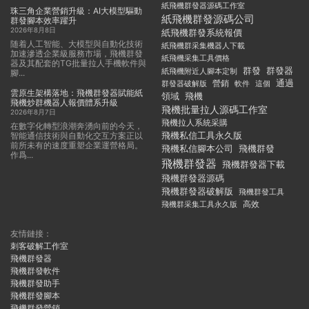
紙飛機群發器源碼工作室
珠三角企業營銷升級：AI大模型驅動
紙飛機群發源碼公司
群發腳本效率躍升
2026年8月8日
紙飛機群發系統報價
随着人工智能、大模型與自動化技術
紙飛機群采集機器人下載
加速滲透企業級服務市場，飛機群發
紙飛機采集工具價格
器及其配套的TG批量拉人手機軟件與
群發
群發器
紙飛機附近人腳本定制
腳...
通過
群發器破解版
營銷
這個
軟件
雲原生架構落地：飛機群發器賦能紙
領域
飛機
飛機炒群機器人報價體系升級
飛機批量拉人源碼工作室
2026年8月7日
飛機拉人系統采購
在數字化轉型浪潮奔湧向前的今天，
飛機私信工具永久版
智能通信技術與自動化交互方案正以
前所未有的速度重塑企業運營格局。
飛機私信腳本公司
飛機群發
作爲...
飛機群發器
飛機群發器下載
飛機群發器源碼
飛機群發器破解版
飛機群發工具
飛機群采集工具永久版
高效
友情鏈接：
刺客破解工作室
飛機群發器
飛機群發軟件
飛機群發助手
飛機群發腳本
飛機群發營銷