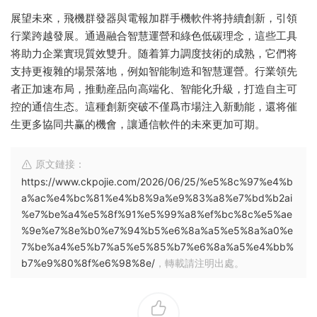
展望未來，飛機群發器與電報加群手機軟件将持續創新，引領
行業跨越發展。通過融合智慧運營和綠色低碳理念，這些工具
将助力企業實現質效雙升。随着算力調度技術的成熟，它們将
支持更複雜的場景落地，例如智能制造和智慧運營。行業領先
者正加速布局，推動産品向高端化、智能化升級，打造自主可
控的通信生态。這種創新突破不僅爲市場注入新動能，還将催
生更多協同共赢的機會，讓通信軟件的未來更加可期。
原文鏈接：
https://www.ckpojie.com/2026/06/25/%e5%8c%97%e4%b
a%ac%e4%bc%81%e4%b8%9a%e9%83%a8%e7%bd%b2ai
%e7%be%a4%e5%8f%91%e5%99%a8%ef%bc%8c%e5%ae
%9e%e7%8e%b0%e7%94%b5%e6%8a%a5%e5%8a%a0%e
7%be%a4%e5%b7%a5%e5%85%b7%e6%8a%a5%e4%bb%
b7%e9%80%8f%e6%98%8e/
，轉載請注明出處。