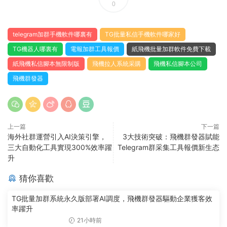
0
telegram加群手機軟件哪裏有
TG批量私信手機軟件哪家好
TG機器人哪裏有
電報加群工具報價
紙飛機批量加群軟件免費下載
紙飛機私信腳本無限制版
飛機拉人系統采購
飛機私信腳本公司
飛機群發器
上一篇
下一篇
海外社群運營引入AI決策引擎，
3大技術突破：飛機群發器賦能
三大自動化工具實現300%效率躍
Telegram群采集工具報價新生态
升
猜你喜歡
TG批量加群系統永久版部署AI調度，飛機群發器驅動企業獲客效
率躍升
21小時前