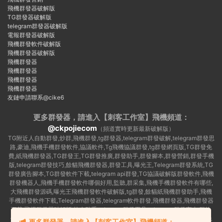
飛機群發器破解版
TG群發器破解版
telegram群發器破解版
電報群發器破解版
飛機群發軟件破解版
飛機群發器破解版
飛機群發器
飛機群發器
飛機群發器
飛機群發器
友鏈申請聯系@cike6
更多群發器，請進入【刺客工作室】
飛機頻道：
@ckpojiecom
（頻道實時更新最新破解版）
TG附近人自動群發,炒群,飛機群發,tg群發器,telegram群發破解,telegram群發思
路,豪迪,飛機手機群發軟件,協議軟件,Tg飛機協議群發,tg群發網頁版,TG群發免
費,紙飛機群發器,TG群發王,TG群發推廣,群發助手,群發腳本,群發營銷,群發手機
版,telegram群發技巧,餘貓飛機群發器,群發工具,曝光王,Telegram群發系統,TG
群發廣告腳本,TG群發軟件下載,telegram api群發,TG協議破解版群發軟件,飛機
群發機器人,飛機手機群發軟件哪個好用,監聽,群采集,飛機手機群發軟件有哪些,
大飛機群發源碼,曝光王飛機群發軟件破解版,tg群發,餘貓紙飛機群發助手,飛機
手機群發軟件下載,Telegram群發器,telegram軟件群發,飛機群發器,飛機群發器
下載,飛機群發器破解版,拉人助手,telegram群發工具,telegram 群發言,加群軟
件,Telegram怎麽群發,協議号注冊機,TG機器人群發消息,群發軟件,tg群發器免
更多群發器，請進入【刺客工作室】飛機頻道：