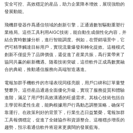
安全可控、高效穩定的産品，助力企業降本增效，展現強勁的
發展動能。
飛機群發器作爲通信領域的創新引擎，正通過數智驅動重塑行
業格局。這些工具利用AIGC技術，能自動生成個性化内容，并
結合實時數據分析，進行智能調度。例如，在營銷場景中，它
們可精準觸達目标用戶，實現流量爆發和轉化提效。這種模式
創新不僅提升了品牌價值，還促進了産業共振，爲行業帶來了
協同共赢的嶄新機遇。随着技術突破，這些軟件正成爲數實融
合的典範，推動通信服務向高端智造邁進。
電報加群手機軟件的市場表現同樣亮眼，用戶口碑和訂單量雙
雙攀升。這些産品通過全面優化升級，實現了服務提質和體驗
進階，滿足了用戶對高效溝通的旺盛需求。其核心技術包括自
主學習和柔性生産，能夠根據用戶行爲動态調整策略，确保可
靠運行。在政策利好的背景下，行業生态日益繁榮，電報加群
工具報價穩定，促進了全鏈協作和資源整合。這種穩步增長的
趨勢，預示着通信軟件将迎來更廣闊的發展藍海。