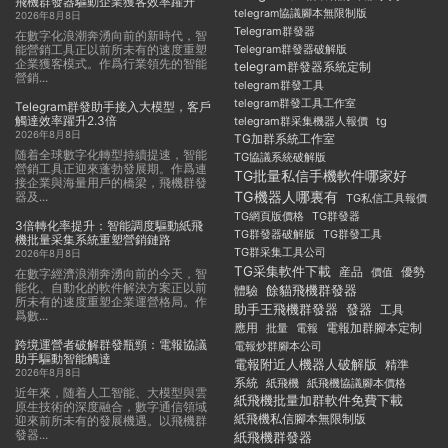
飛機群發器驅動企業獲客效率躍升
telegram協議腳本無限制版
2026年8月8日
Telegram群發器
在數字化浪潮奔湧向前的新時代，智
能營銷工具正以前所未有的速度重塑
Telegram群發器破解版
企業獲客模式。作爲行業領先的智能
telegram群發器系統定制
營銷...
telegram群發工具
telegram群發工具工作室
Telegram群發助手接入大模型，客戶
觸達效率躍升2.3倍
telegram群采集機器人報價
tg
2026年8月8日
TG加群系統工作室
随着全球數字化轉型持續提速，智能
TG協議系統破解版
營銷工具正迎來蓬勃發展期。作爲連
TG批量私信手機軟件哪家好
接企業與海量用戶的橋梁，飛機群發
TG機器人哪裏有
器及...
TG私信工具報價
TG群發器
TG網頁版價格
3倍轉化率提升：智能調度驅動紙飛
TG群發器破解版
TG群發工具
機批量采集系統重塑營銷鏈路
TG群采集工具公司
2026年8月8日
TG采集軟件下載
産品
優勢
價值
在數字經濟浪潮奔湧向前的今天，智
能化、自動化的軟件解決方案正以前
餘貓飛機群發器
體驗
所未有的速度重塑企業運營格局。作
助手王飛機群發器
發器
工具
爲數...
應用
電報加群腳本定制
批量
電報
跨境運營者破解群發瓶頸：電報協議
電報炒群腳本公司
助手驅動智能觸達
電報附近人機器人破解版
精準
2026年8月8日
系統
紙飛機
紙飛機協議腳本價格
近年來，随着人工智能、大模型與雲
紙飛機批量加群軟件免費下載
原生技術的深度融合，數字通信領域
紙飛機私信腳本無限制版
迎來前所未有的發展機遇。以飛機群
發器...
紙飛機群發器