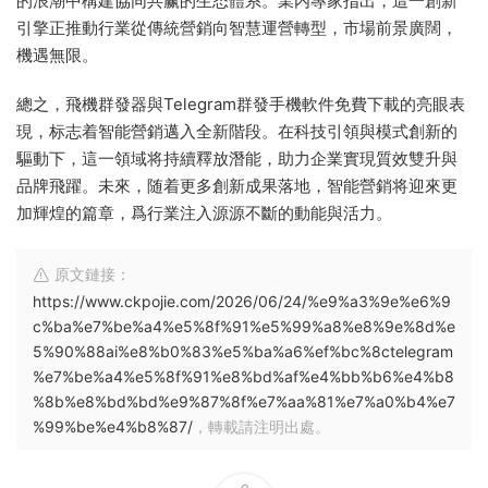
的浪潮中構建協同共赢的生态體系。業内專家指出，這一創新
引擎正推動行業從傳統營銷向智慧運營轉型，市場前景廣闊，
機遇無限。
總之，飛機群發器與Telegram群發手機軟件免費下載的亮眼表
現，标志着智能營銷邁入全新階段。在科技引領與模式創新的
驅動下，這一領域将持續釋放潛能，助力企業實現質效雙升與
品牌飛躍。未來，随着更多創新成果落地，智能營銷将迎來更
加輝煌的篇章，爲行業注入源源不斷的動能與活力。
原文鏈接：
https://www.ckpojie.com/2026/06/24/%e9%a3%9e%e6%9
c%ba%e7%be%a4%e5%8f%91%e5%99%a8%e8%9e%8d%e
5%90%88ai%e8%b0%83%e5%ba%a6%ef%bc%8ctelegram
%e7%be%a4%e5%8f%91%e8%bd%af%e4%bb%b6%e4%b8
%8b%e8%bd%bd%e9%87%8f%e7%aa%81%e7%a0%b4%e7
%99%be%e4%b8%87/
，轉載請注明出處。