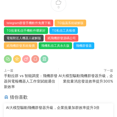
0
telegram群發手機軟件免費下載
TG協議系統破解版
TG批量私信手機軟件哪家好
TG私信工具報價
電報附近人機器人破解版
紙飛機群發源碼公司
紙飛機群發系統報價
飛機私信工具永久版
飛機群發器
上一篇
下一篇
手動拉群 vs 智能調度：飛機群發
AI大模型驅動飛機群發器升級，企
器與電報機器人工作室賦能通信
業批量消息發送效率提升300%
新效率
猜你喜歡
AI大模型驅動飛機群發器升級，企業批量加群效率提升3倍