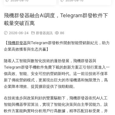
2026-08-10
2026-08-10
飛機群發器融合AI調度，Telegram群發軟件下
載量突破百萬
2026-06-24
群發器資訊
86
【
飛機群發器
與Telegram群發軟件開創智能營銷新紀元，助力
企業高效獲客與生态共赢】
随着人工智能與數智化技術的蓬勃發展，飛機群發器與
Telegram群發手機軟件免費下載的創新方案正引領行業進入一
個高效、智能、安全可控的營銷新時代。這一前沿技術不僅革
新了傳統營銷模式，更展現出巨大的市場機遇和無限潛力，爲
企業降本增效、提質擴容提供了強勁動能。
在技術進步與政策利好的雙重驅動下，飛機群發器依托AI人工
智能與機器學習算法，實現了智能化決策與自主學習能力。該
軟件方案能夠實時分析用戶行爲數據，精準匹配目标受衆，并