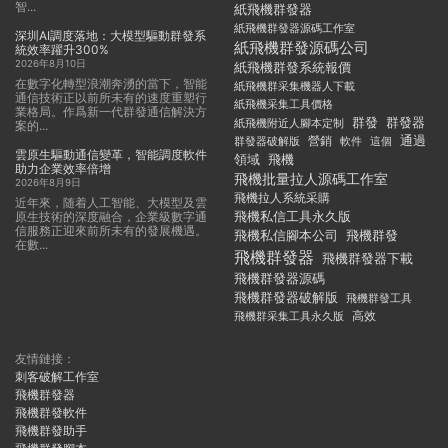
智...
紙飛機群發器
紙飛機群發器源碼工作室
深圳AI調度落地：大模型驅動群發系
紙飛機群發源碼公司
統效率躍升300%
2026年8月10日
紙飛機群發系統報價
在數字化轉型浪潮奔湧的當下，智能
紙飛機群采集機器人下載
通信技術正以前所未有的速度重塑行
紙飛機采集工具價格
業格局。作爲新一代群發通信解決方
群發
群發器
紙飛機附近人腳本定制
案的...
通過
群發器破解版
營銷
這個
軟件
雲原生驅動通信變革，智能調度軟件
領域
飛機
助力企業效率倍增
飛機批量拉人源碼工作室
2026年8月9日
飛機拉人系統采購
近年來，随着人工智能、大模型及雲
飛機私信工具永久版
原生技術的深度融合，企業級數字通
信服務正迎來前所未有的發展機遇。
飛機私信腳本公司
飛機群發
在數...
飛機群發器
飛機群發器下載
飛機群發器源碼
飛機群發器破解版
飛機群發工具
飛機群采集工具永久版
高效
友情鏈接：
刺客破解工作室
飛機群發器
飛機群發軟件
飛機群發助手