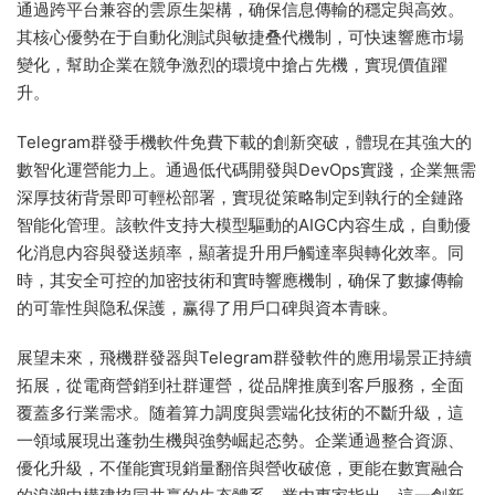
通過跨平台兼容的雲原生架構，确保信息傳輸的穩定與高效。
其核心優勢在于自動化測試與敏捷叠代機制，可快速響應市場
變化，幫助企業在競争激烈的環境中搶占先機，實現價值躍
升。
Telegram群發手機軟件免費下載的創新突破，體現在其強大的
數智化運營能力上。通過低代碼開發與DevOps實踐，企業無需
深厚技術背景即可輕松部署，實現從策略制定到執行的全鏈路
智能化管理。該軟件支持大模型驅動的AIGC内容生成，自動優
化消息内容與發送頻率，顯著提升用戶觸達率與轉化效率。同
時，其安全可控的加密技術和實時響應機制，确保了數據傳輸
的可靠性與隐私保護，赢得了用戶口碑與資本青睐。
展望未來，飛機群發器與Telegram群發軟件的應用場景正持續
拓展，從電商營銷到社群運營，從品牌推廣到客戶服務，全面
覆蓋多行業需求。随着算力調度與雲端化技術的不斷升級，這
一領域展現出蓬勃生機與強勢崛起态勢。企業通過整合資源、
優化升級，不僅能實現銷量翻倍與營收破億，更能在數實融合