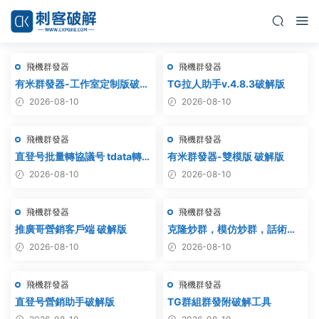
飛機群發器
飛機群發器
有米群發器-工作室定制版破解
TG拉人助手v.4.8.3破解版
版
2026-08-10
2026-08-10
飛機群發器
飛機群發器
直登号批量轉協議号 tdata轉
有米群發器-雙模版 破解版
session – 附破解工具
2026-08-10
2026-08-10
飛機群發器
飛機群發器
推廣哥營銷客戶端 破解版
克隆炒群，模仿炒群，話術炒
群，跟發炒群，自動炒群 破解
2026-08-10
2026-08-10
版 – 群發器 群發軟件 TG群發
器 飛機群發器 飛機群發軟件 電
飛機群發器
飛機群發器
報群發 telegram群發 克隆炒
群 炒群
直登号營銷助手破解版
TG群組群發附破解工具