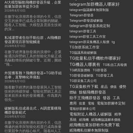
AI大模型驅動飛機群發器升級，企業
telegram加群機器人哪家好
批量加群效率提升3倍
telegram協議腳本無限制版
2026年8月10日
Telegram群發器
在數字化浪潮席卷全球的今天，信息
交互的效率已成爲企業制勝的關鍵。
Telegram群發器破解版
随着人工智能、大模型及雲原生技術
telegram群發器系統定制
的深...
telegram群發工具
telegram群發工具工作室
私域運營者告别手動拉群，AI飛機群
發器實現百群智能觸達
telegram群采集機器人報價
tg
2026年8月10日
TG加群系統工作室
在數字經濟蓬勃發展的浪潮中，企業
TG協議系統破解版
級通訊與營銷工具的智能化升級正成
TG批量私信手機軟件哪家好
爲驅動增長的關鍵引擎。近期，圍繞
TG機器人哪裏有
“飛...
TG私信工具報價
TG群發器
TG網頁版價格
外貿獲客難？飛機群發器+TG助手組
TG群發器破解版
TG群發工具
合拳，直擊轉化率痛點
TG群采集工具公司
2026年8月10日
TG采集軟件下載
産品
優勢
價值
随着數字經濟的蓬勃發展與人工智能
技術的持續突破，智能化營銷工具正
餘貓飛機群發器
體驗
迎來前所未有的發展機遇。作爲業内
助手王飛機群發器
發器
工具
領先...
應用
電報加群腳本定制
批量
電報
破解版私信成過去式，AI調度重構飛
電報炒群腳本公司
機群發新範式
電報附近人機器人破解版
精準
2026年8月10日
系統
紙飛機
紙飛機協議腳本價格
在數字化浪潮奔湧向前的今天，信息
紙飛機批量加群軟件免費下載
傳遞的效率與智能化程度已成爲衡量
紙飛機私信腳本無限制版
行業競争力的核心标尺。随着AI人工