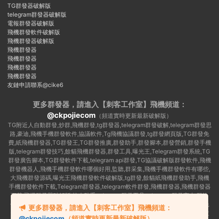
TG群發器破解版
telegram群發器破解版
電報群發器破解版
飛機群發軟件破解版
飛機群發器破解版
飛機群發器
飛機群發器
飛機群發器
飛機群發器
友鏈申請聯系@cike6
更多群發器，請進入【刺客工作室】
飛機頻道：
@ckpojiecom
（頻道實時更新最新破解版）
TG附近人自動群發,炒群,飛機群發,tg群發器,telegram群發破解,telegram群發思
路,豪迪,飛機手機群發軟件,協議軟件,Tg飛機協議群發,tg群發網頁版,TG群發免
費,紙飛機群發器,TG群發王,TG群發推廣,群發助手,群發腳本,群發營銷,群發手機
版,telegram群發技巧,餘貓飛機群發器,群發工具,曝光王,Telegram群發系統,TG
群發廣告腳本,TG群發軟件下載,telegram api群發,TG協議破解版群發軟件,飛機
群發機器人,飛機手機群發軟件哪個好用,監聽,群采集,飛機手機群發軟件有哪些,
大飛機群發源碼,曝光王飛機群發軟件破解版,tg群發,餘貓紙飛機群發助手,飛機
手機群發軟件下載,Telegram群發器,telegram軟件群發,飛機群發器,飛機群發器
下載,飛機群發器破解版,拉人助手,telegram群發工具,telegram 群發言,加群軟
件,Telegram怎麽群發,協議号注冊機,TG機器人群發消息,群發軟件,tg群發器免
更多群發器，請進入【刺客工作室】飛機頻道：
費版,私信軟件,tg群發廣告,telegram群發規則,telegram群發,telegram 群發,拉
@ckpojiecom
（頻道實時更新最新破解版）