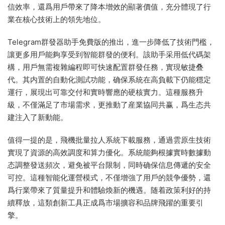
信效率，還爲用戶帶來了降本增效的顯著價值，充分體現了行
業在核心技術上的領先地位。
Telegram群發器助手免費版的推出，進一步降低了技術門檻，
讓更多用戶能夠享受到智能群發的便利。該助手采用低代碼架
構，用戶無需複雜編程即可快速配置群發任務，實現敏捷叠
代。其内置的自動化測試功能，确保系統在高負載下仍能穩定
運行，展現出可靠交付和實時響應的硬核實力。這種服務升
級，不僅滿足了市場需求，更推動了産業協同共赢，爲生态共
建注入了新動能。
值得一提的是，飛機批量拉人系統下載服務，通過雲原生技術
實現了資源的高效調度和算力優化。系統能夠根據實時數據動
态調整發送頻次，避免被平台限制，同時确保信息傳遞的安全
可控。這種智能化運營模式，不僅增強了用戶的競争優勢，還
爲行業帶來了質量提升和體驗煥新的機遇。随着政策利好的持
續釋放，這類創新工具正成爲市場擴容和品牌飛躍的重要引
擎。