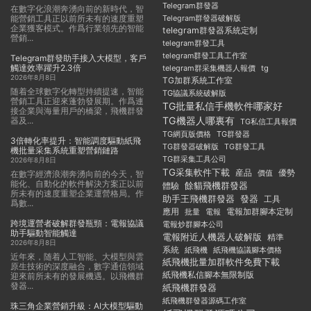
Telegram群發器
在數字化浪潮奔湧向前的新時代，智
能營銷工具正以前所未有的速度重塑
Telegram群發器破解版
企業獲客模式。作爲行業領先的智能
telegram群發器系統定制
營銷...
telegram群發工具
telegram群發工具工作室
Telegram群發助手接入大模型，客戶
觸達效率躍升2.3倍
telegram群采集機器人報價
tg
2026年8月8日
TG加群系統工作室
随着全球數字化轉型持續提速，智能
TG協議系統破解版
營銷工具正迎來蓬勃發展期。作爲連
TG批量私信手機軟件哪家好
接企業與海量用戶的橋梁，飛機群發
TG機器人哪裏有
器及...
TG私信工具報價
TG群發器
TG網頁版價格
3倍轉化率提升：智能調度驅動紙飛
TG群發器破解版
TG群發工具
機批量采集系統重塑營銷鏈路
TG群采集工具公司
2026年8月8日
TG采集軟件下載
産品
優勢
價值
在數字經濟浪潮奔湧向前的今天，智
能化、自動化的軟件解決方案正以前
餘貓飛機群發器
體驗
所未有的速度重塑企業運營格局。作
助手王飛機群發器
發器
工具
爲數...
應用
電報加群腳本定制
批量
電報
跨境運營者破解群發瓶頸：電報協議
電報炒群腳本公司
助手驅動智能觸達
電報附近人機器人破解版
精準
2026年8月8日
系統
紙飛機
紙飛機協議腳本價格
近年來，随着人工智能、大模型與雲
紙飛機批量加群軟件免費下載
原生技術的深度融合，數字通信領域
紙飛機私信腳本無限制版
迎來前所未有的發展機遇。以飛機群
發器...
紙飛機群發器
紙飛機群發器源碼工作室
珠三角企業營銷升級：AI大模型驅動