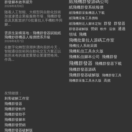
紙飛機群發源碼公司
群發腳本效率躍升
2026年8月8日
紙飛機群發系統報價
随着人工智能、大模型與自動化技術
紙飛機群采集機器人下載
加速滲透企業級服務市場，飛機群發
紙飛機采集工具價格
器及其配套的TG批量拉人手機軟件與
群發
群發器
紙飛機附近人腳本定制
腳...
通過
群發器破解版
營銷
這個
軟件
雲原生架構落地：飛機群發器賦能紙
領域
飛機
飛機炒群機器人報價體系升級
飛機批量拉人源碼工作室
2026年8月7日
飛機拉人系統采購
在數字化轉型浪潮奔湧向前的今天，
飛機私信工具永久版
智能通信技術與自動化交互方案正以
前所未有的速度重塑企業運營格局。
飛機私信腳本公司
飛機群發
作爲...
飛機群發器
飛機群發器下載
飛機群發器源碼
飛機群發器破解版
飛機群發工具
飛機群采集工具永久版
高效
友情鏈接：
刺客破解工作室
飛機群發器
飛機群發軟件
飛機群發助手
飛機群發腳本
飛機群發營銷
飛機群發器破解版