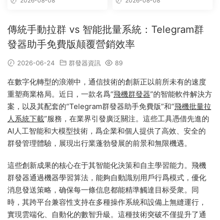
2026-08-08
2026-08-08
傳統手動拉群 vs 智能批量系統：Telegram群
發器助手免費版颠覆營銷效率
2026-06-24
群發器資訊
89
在數字化轉型的浪潮中，通信技術的創新正以前所未有的速度
重塑商業格局。近日，一款名爲“
飛機群發器
”的智能軟件解決方
案，以及其配套的“Telegram群發器助手免費版”和“
飛機批量拉
人系統下載
”服務，在業界引發廣泛關注。這些工具憑借先進的
AI人工智能和大模型技術，爲企業和個人提供了高效、安全的
群發管理體驗，展現出行業蓬勃發展的前景和無限機遇。
這些創新成果的核心在于其智能化決策和自主學習能力。飛機
群發器通過機器學習算法，能夠自動識别用戶行爲模式，優化
消息發送策略，确保每一條信息都能精準觸達目标受衆。同
時，其跨平台兼容性支持在多種操作系統和設備上無縫運行，
實現雲端化、自動化的數智升級。這種技術突破不僅提升了通