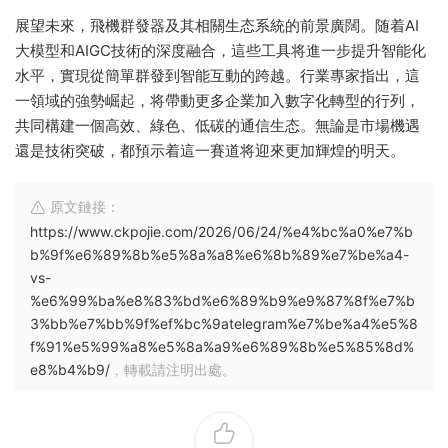
展望未來，飛機群發器及其相關生态系統的前景廣闊。随着AI
大模型和AIGC技術的深度融合，這些工具将進一步提升智能化
水平，實現從簡單群發到智能互動的跨越。行業專家指出，這
一領域的強勢崛起，将帶動更多企業加入數字化轉型的行列，
共同構建一個高效、綠色、低碳的通信生态。無論是市場機遇
還是技術突破，都預示着這一賽道将迎來更加輝煌的明天。
原文鏈接：
https://www.ckpojie.com/2026/06/24/%e4%bc%a0%e7%b
b%9f%e6%89%8b%e5%8a%a8%e6%8b%89%e7%be%a4-
vs-
%e6%99%ba%e8%83%bd%e6%89%b9%e9%87%8f%e7%b
3%bb%e7%bb%9f%ef%bc%9atelegram%e7%be%a4%e5%8
f%91%e5%99%a8%e5%8a%a9%e6%89%8b%e5%85%8d%
e8%b4%b9/
，轉載請注明出處。