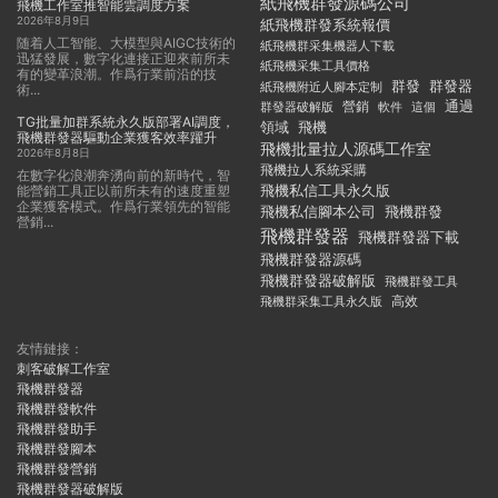
紙飛機群發源碼公司
飛機工作室推智能雲調度方案
2026年8月9日
紙飛機群發系統報價
随着人工智能、大模型與AIGC技術的
紙飛機群采集機器人下載
迅猛發展，數字化連接正迎來前所未
紙飛機采集工具價格
有的變革浪潮。作爲行業前沿的技
群發
群發器
紙飛機附近人腳本定制
術...
通過
群發器破解版
營銷
這個
軟件
TG批量加群系統永久版部署AI調度，
領域
飛機
飛機群發器驅動企業獲客效率躍升
飛機批量拉人源碼工作室
2026年8月8日
飛機拉人系統采購
在數字化浪潮奔湧向前的新時代，智
飛機私信工具永久版
能營銷工具正以前所未有的速度重塑
企業獲客模式。作爲行業領先的智能
飛機私信腳本公司
飛機群發
營銷...
飛機群發器
飛機群發器下載
飛機群發器源碼
飛機群發器破解版
飛機群發工具
飛機群采集工具永久版
高效
友情鏈接：
刺客破解工作室
飛機群發器
飛機群發軟件
飛機群發助手
飛機群發腳本
飛機群發營銷
飛機群發器破解版