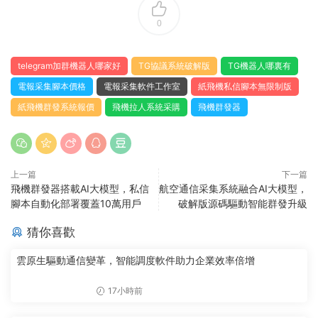
0
telegram加群機器人哪家好
TG協議系統破解版
TG機器人哪裏有
電報采集腳本價格
電報采集軟件工作室
紙飛機私信腳本無限制版
紙飛機群發系統報價
飛機拉人系統采購
飛機群發器
上一篇
下一篇
飛機群發器搭載AI大模型，私信
航空通信采集系統融合AI大模型，
腳本自動化部署覆蓋10萬用戶
破解版源碼驅動智能群發升級
猜你喜歡
雲原生驅動通信變革，智能調度軟件助力企業效率倍增
17小時前