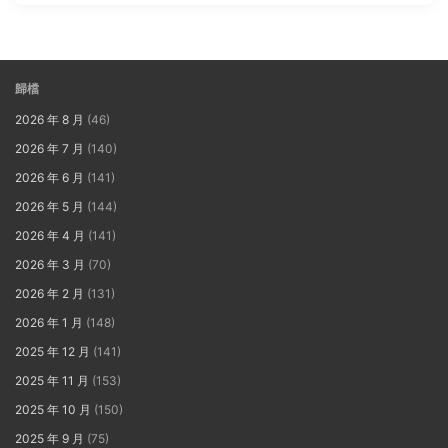
歸檔
2026 年 8 月
(46)
2026 年 7 月
(140)
2026 年 6 月
(141)
2026 年 5 月
(144)
2026 年 4 月
(141)
2026 年 3 月
(70)
2026 年 2 月
(131)
2026 年 1 月
(148)
2025 年 12 月
(141)
2025 年 11 月
(153)
2025 年 10 月
(150)
2025 年 9 月
(75)