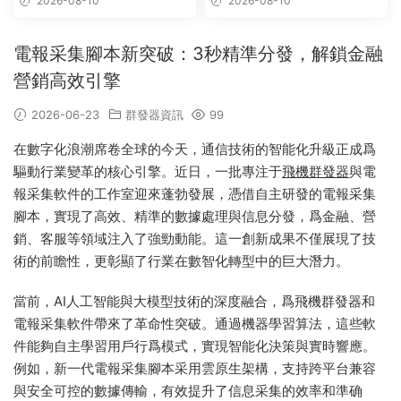
2026-08-10
2026-08-10
具,tg群發
電報采集腳本新突破：3秒精準分發，解鎖金融
營銷高效引擎
2026-06-23
群發器資訊
99
在數字化浪潮席卷全球的今天，通信技術的智能化升級正成爲
驅動行業變革的核心引擎。近日，一批專注于
飛機群發器
與電
報采集軟件的工作室迎來蓬勃發展，憑借自主研發的電報采集
腳本，實現了高效、精準的數據處理與信息分發，爲金融、營
銷、客服等領域注入了強勁動能。這一創新成果不僅展現了技
術的前瞻性，更彰顯了行業在數智化轉型中的巨大潛力。
當前，AI人工智能與大模型技術的深度融合，爲飛機群發器和
電報采集軟件帶來了革命性突破。通過機器學習算法，這些軟
件能夠自主學習用戶行爲模式，實現智能化決策與實時響應。
例如，新一代電報采集腳本采用雲原生架構，支持跨平台兼容
與安全可控的數據傳輸，有效提升了信息采集的效率和準确