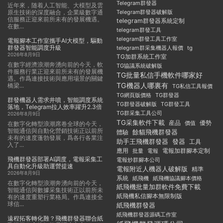
Telegram群發器
近年來，随着人工智能、大模型及雲
原生技術的深度融合，企業級數字通
Telegram群發器破解版
信服務正迎來前所未有的發展機遇。
telegram群發器系統定制
在數...
telegram群發工具
telegram群發工具工作室
電報腳本工作室攜手AI大模型，驅動
群發器智能調度升級
telegram群采集機器人報價
tg
2026年8月9日
TG加群系統工作室
在數字經濟浪潮奔湧向前的今天，軟
TG協議系統破解版
件服務行業正迎來前所未有的發展機
TG批量私信手機軟件哪家好
遇。作爲連接技術與應用場景的關鍵
TG機器人哪裏有
橋梁...
TG私信工具報價
TG群發器
TG網頁版價格
群發機器人需求井噴，智能調度系統
TG群發器破解版
TG群發工具
落地，Telegram拉人效率躍升2.3倍
TG群采集工具公司
2026年8月9日
TG采集軟件下載
産品
優勢
價值
在數字化轉型浪潮席卷全球的今天，
智能通信與自動化營銷技術正以前所
餘貓飛機群發器
體驗
未有的速度蓬勃發展，爲各行各業注
助手王飛機群發器
發器
工具
入了...
應用
電報加群腳本定制
批量
電報
飛機群發器部署AI調度，電報采集工
電報炒群腳本公司
具自動化升級助運營提速
電報附近人機器人破解版
精準
2026年8月9日
系統
紙飛機
紙飛機協議腳本價格
在數字化轉型浪潮奔湧向前的今天，
紙飛機批量加群軟件免費下載
智能通信與數據采集技術正以前所未
紙飛機私信腳本無限制版
有的速度重塑行業格局。作爲連接全
球信...
紙飛機群發器
紙飛機群發器源碼工作室
遠程拓客轉化難？飛機群發器聯合紙