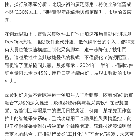
性。據行業專家分析，此類技術的廣泛應用，将使企業運營成
本降低30%以上，同時實現産能倍增與價值躍升，市場前景廣
闊。
在創新驅動下，
電報采集軟件工作室
正加速布局自動化測試與
DevOps流程，推動軟件叠代升級。低代碼平台的引入，使非技
術人員也能快速構建定制化采集腳本，進一步降低了技術門
檻。這種柔性生産與敏捷叠代的模式，不僅優化了資源配置，
還促進了産業協同共赢。數據顯示，2024年上半年，相關軟件
訂單量同比增長45%，用戶口碑持續向好，展現出強勁的市場
引力。
政策利好與資本青睐爲這一領域注入了新動能。随着國家“數實
融合”戰略的深入推進，飛機群發器與電報采集軟件在智慧運
營、智能制造等場景中的應用日益廣泛。例如，某領先工作室
推出的智能采集系統，已成功應用于金融風控與輿情監控，實
現了從數據采集到分析決策的全鏈路閉環。這種技術策源與場
景落地的結合，正推動行業從“工具化”向“平台化”躍遷，未來可