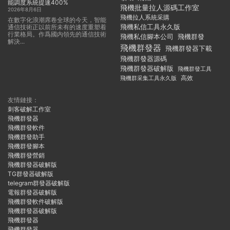
能調度系統提速400%
飛機批量拉人源碼工作室
2026年8月6日
飛機拉人系統采購
在數字化浪潮席卷全球的今天，智能
飛機私信工具永久版
通信技術正以前所未有的速度重塑着
行業格局。作爲國内領先的通信技術
飛機私信腳本公司
飛機群發
解決...
飛機群發器
飛機群發器下載
飛機群發器源碼
飛機群發器破解版
飛機群發工具
飛機群采集工具永久版
高效
友情鏈接：
刺客破解工作室
飛機群發器
飛機群發軟件
飛機群發助手
飛機群發腳本
飛機群發營銷
飛機群發器破解版
TG群發器破解版
telegram群發器破解版
電報群發器破解版
飛機群發軟件破解版
飛機群發器破解版
飛機群發器
飛機群發器