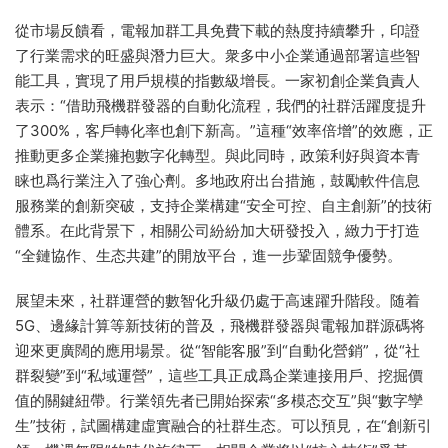
從市場反饋看，電報加群工具免費下載的熱度持續攀升，印證
了行業需求的旺盛與潛力巨大。衆多中小企業通過部署這些智
能工具，實現了用戶規模的指數級增長。一家初創企業負責人
表示：“借助飛機群發器的自動化流程，我們的社群活躍度提升
了300%，客戶轉化率也創下新高。”這種“效率倍增”的效應，正
推動更多企業擁抱數字化轉型。與此同時，政策利好與資本青
睐也爲行業注入了強心劑。多地政府出台措施，鼓勵軟件信息
服務業的創新突破，支持企業構建“安全可控、自主創新”的技術
體系。在此背景下，相關公司紛紛加大研發投入，緻力于打造
“全鏈協作、生态共建”的開放平台，進一步鞏固競争優勢。
展望未來，社群運營的數智化升級仍處于高速躍升階段。随着
5G、邊緣計算等新技術的普及，飛機群發器與電報加群源碼将
迎來更廣闊的應用場景。從“智能客服”到“自動化營銷”，從“社
群裂變”到“私域運營”，這些工具正成爲企業連接用戶、挖掘價
值的關鍵紐帶。行業領先者已開始探索“多模态交互”與“數字孿
生”技術，試圖構建虛實融合的社群生态。可以預見，在“創新引