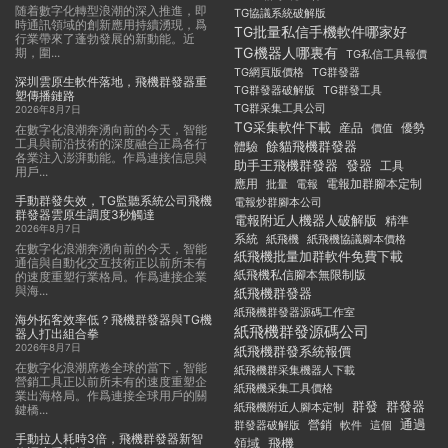
随着數字化轉型浪潮的深入推進，即
TG協議系統破解版
時通訊領域的創新應用持續湧現，爲
TG批量私信手機軟件哪家好
行業帶來了蓬勃發展的新動能。近
TG機器人哪裏有
期，圍...
TG私信工具報價
TG群發器
TG網頁版價格
深圳雲原生軟件落地，飛機群發器重
TG群發器破解版
TG群發工具
塑傳播鏈路
TG群采集工具公司
2026年8月7日
TG采集軟件下載
産品
優勢
價值
在數字化浪潮奔湧向前的今天，智能
工具與前沿技術的深度融合正爲各行
餘貓飛機群發器
體驗
各業注入澎湃動能。作爲連接信息與
助手王飛機群發器
發器
工具
用戶...
應用
電報加群腳本定制
批量
電報
手動群發失效，TG監聽系統公司飛機
電報炒群腳本公司
群發器雲原生調度3秒觸達
電報附近人機器人破解版
精準
2026年8月7日
系統
紙飛機
紙飛機協議腳本價格
在數字化浪潮奔湧向前的今天，智能
紙飛機批量加群軟件免費下載
通信與自動化交互技術正以前所未有
紙飛機私信腳本無限制版
的速度重塑行業格局。作爲連接企業
與海...
紙飛機群發器
紙飛機群發器源碼工作室
海外拓客效率低？飛機群發器與TG機
紙飛機群發源碼公司
器人打出組合拳
2026年8月7日
紙飛機群發系統報價
在數字化浪潮席卷全球的當下，智能
紙飛機群采集機器人下載
營銷工具正以前所未有的速度重塑企
紙飛機采集工具價格
業出海格局。作爲連接全球用戶的關
群發
群發器
紙飛機附近人腳本定制
鍵橋...
通過
群發器破解版
營銷
這個
軟件
手動拉人耗時3倍，飛機群發器新智
領域
飛機