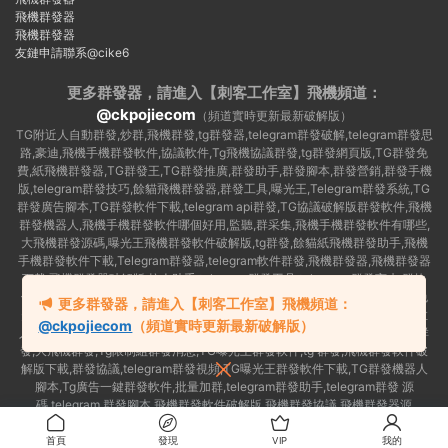
飛機群發器
飛機群發器
友鏈申請聯系@cike6
更多群發器，請進入【刺客工作室】
飛機頻道：
@ckpojiecom
（頻道實時更新最新破解版）
TG附近人自動群發,炒群,飛機群發,tg群發器,telegram群發破解,telegram群發思
路,豪迪,飛機手機群發軟件,協議軟件,Tg飛機協議群發,tg群發網頁版,TG群發免
費,紙飛機群發器,TG群發王,TG群發推廣,群發助手,群發腳本,群發營銷,群發手機
版,telegram群發技巧,餘貓飛機群發器,群發工具,曝光王,Telegram群發系統,TG
群發廣告腳本,TG群發軟件下載,telegram api群發,TG協議破解版群發軟件,飛機
群發機器人,飛機手機群發軟件哪個好用,監聽,群采集,飛機手機群發軟件有哪些,
大飛機群發源碼,曝光王飛機群發軟件破解版,tg群發,餘貓紙飛機群發助手,飛機
手機群發軟件下載,Telegram群發器,telegram軟件群發,飛機群發器,飛機群發器
下載,飛機群發器破解版,拉人助手,telegram群發工具,telegram 群發言,加群軟
件,Telegram怎麽群發,協議号注冊機,TG機器人群發消息,群發軟件,tg群發器免
更多群發器，請進入【刺客工作室】飛機頻道：
費版,私信軟件,tg群發廣告,telegram群發規則,telegram群發,telegram 群發,拉
@ckpojiecom
（頻道實時更新最新破解版）
人軟件,telegram批量群發,群發器破解版,曝光王飛機群發軟件,telegram自動群
發,大飛機群發,Tg限制組群發消息,TG曝光王群發軟件,tg 群發,飛機群發軟件破
解版下載,群發協議,telegram群發視頻,TG曝光王群發軟件下載,TG群發機器人
腳本,Tg廣告一鍵群發軟件,批量加群,telegram群發助手,telegram群發 源
碼,telegram 群發腳本,飛機群發軟件破解版,飛機群發協議,飛機群發器源
碼,telegram 群發工具,如何群發telegram,TG群發器
首頁
發現
VIP
我的