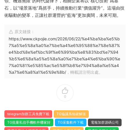
領、機遇無限”的時代旋律下，相關企業将以“核心技術”爲基
石，以“場景落地”爲抓手，持續推動行業“價值躍升”。這場由技
術驅動的變革，正讓社群運營的“藍海”更加廣闊，未來可期。
原文鏈接：
https://www.ckpojie.com/2026/06/22/%e4%ba%ba%e5%b
7%a5%e5%8a%a0%e7%be%a4%e6%95%88%e7%8e%87%
e4%bd%8e%ef%bc%9f%e6%99%ba%e8%83%bd%e7%94
%b5%e6%8a%a5%e5%8a%a0%e7%be%a4%e6%ba%90%e
7%a0%81%e5%85%ac%e5%8f%b8%e7%94%a8ai%e5%a4
%a7%e6%a8%a1%e5%9e%8b/
，轉載請注明出處。
0
telegram加群工具免費下載
TG協議系統破解版
TG批量私信手機軟件哪家好
TG采集軟件下載
電報加群源碼公司