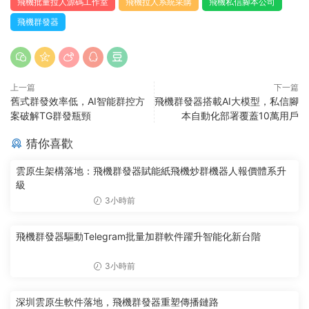
飛機批量拉人源碼工作室
飛機拉人系統采購
飛機私信腳本公司
飛機群發器
上一篇
下一篇
舊式群發效率低，AI智能群控方
飛機群發器搭載AI大模型，私信腳
案破解TG群發瓶頸
本自動化部署覆蓋10萬用戶
猜你喜歡
雲原生架構落地：飛機群發器賦能紙飛機炒群機器人報價體系升
級
3小時前
飛機群發器驅動Telegram批量加群軟件躍升智能化新台階
3小時前
深圳雲原生軟件落地，飛機群發器重塑傳播鏈路