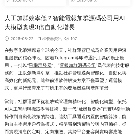
2026-08-07
2026-08-07
發軟件,群發工具,群發協
議,Telegram群發器,電報群發,
協議軟件
人工加群效率低？智能電報加群源碼公司用AI
大模型實現3倍自動化增長
2026-06-22
群發器資訊
107
在數字化浪潮席卷全球的今天，社群運營已成爲企業與用戶深
度鏈接的核心陣地。随着Telegram等即時通訊工具的廣泛應
用，一批以“
飛機群發器
”、“
電報加群源碼公司
”爲代表的技術服
務商，正以創新爲引擎，推動社群管理邁向智能化、自動化與
高效化的新紀元。這些前沿軟件解決方案不僅重塑了運營模
式，更爲行業帶來了前所未有的發展機遇與廣闊前景。
當前，社群運營正從粗放式管理向精細化、智能化轉型。依托
AI人工智能與機器學習技術，新一代“飛機群發器”已實現從手動
操作到自動化決策的跨越。這類工具通過内置的智能算法，能
夠自主學習用戶行爲模式，精準識别活躍時段與内容偏好，從
而實現消息的定時、定向推送。其跨平台兼容與實時響應能