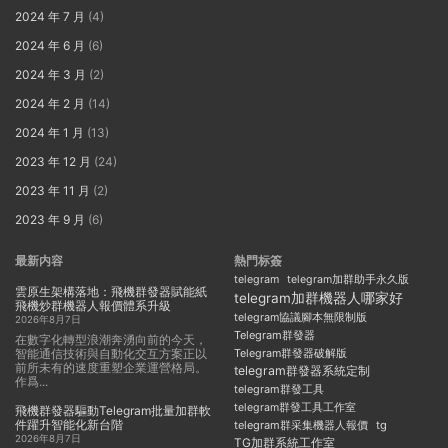
2024 年 7 月
(4)
2024 年 6 月
(6)
2024 年 3 月
(2)
2024 年 2 月
(14)
2024 年 1 月
(13)
2023 年 12 月
(24)
2023 年 11 月
(2)
2023 年 9 月
(6)
最新内容
熱門标簽
telegram
telegram加群助手永久版
雲原生架構落地：飛機群發器賦能紙
telegram加群機器人哪家好
飛機炒群機器人報價體系升級
telegram協議腳本無限制版
2026年8月7日
Telegram群發器
在數字化轉型浪潮奔湧向前的今天，
智能通信技術與自動化交互方案正以
Telegram群發器破解版
前所未有的速度重塑企業運營格局。
telegram群發器系統定制
作爲...
telegram群發工具
telegram群發工具工作室
飛機群發器驅動Telegram批量加群軟
件躍升智能化新台階
telegram群采集機器人報價
tg
2026年8月7日
TG加群系統工作室