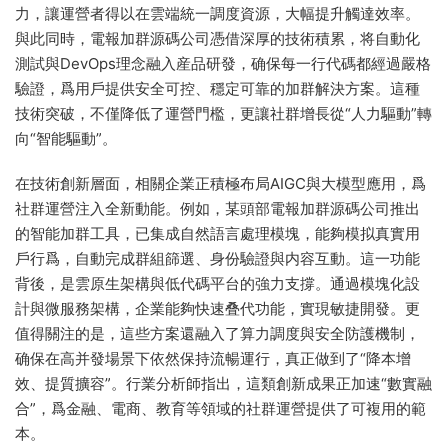
力，讓運營者得以在雲端統一調度資源，大幅提升觸達效率。
與此同時，電報加群源碼公司憑借深厚的技術積累，将自動化
測試與DevOps理念融入産品研發，确保每一行代碼都經過嚴格
驗證，爲用戶提供安全可控、穩定可靠的加群解決方案。這種
技術突破，不僅降低了運營門檻，更讓社群增長從“人力驅動”轉
向“智能驅動”。
在技術創新層面，相關企業正積極布局AIGC與大模型應用，爲
社群運營注入全新動能。例如，某頭部電報加群源碼公司推出
的智能加群工具，已集成自然語言處理模塊，能夠模拟真實用
戶行爲，自動完成群組篩選、身份驗證與内容互動。這一功能
背後，是雲原生架構與低代碼平台的強力支撐。通過模塊化設
計與微服務架構，企業能夠快速叠代功能，實現敏捷開發。更
值得關注的是，這些方案還融入了算力調度與安全防護機制，
确保在高并發場景下依然保持流暢運行，真正做到了“降本增
效、提質擴容”。行業分析師指出，這類創新成果正加速“數實融
合”，爲金融、電商、教育等領域的社群運營提供了可複用的範
本。