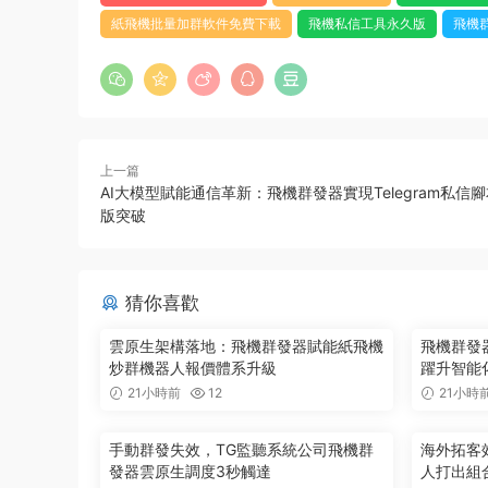
紙飛機批量加群軟件免費下載
飛機私信工具永久版
飛機
上一篇
AI大模型賦能通信革新：飛機群發器實現Telegram私信
版突破
猜你喜歡
雲原生架構落地：飛機群發器賦能紙飛機
飛機群發器
炒群機器人報價體系升級
躍升智能
21小時前
12
21小時
手動群發失效，TG監聽系統公司飛機群
海外拓客
發器雲原生調度3秒觸達
人打出組