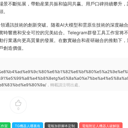
場景不斷拓展，帶動産業共振和協同共赢。用戶口碑持續攀升，
頭。
引領通訊技術的創新突破。随着AI大模型和雲原生技術的深度融
時響應和安全可控的完美結合。Telegram群發工具工作室将
動行業邁向更高質量的發展。在數實融合和産研融合的推動下，
戶創造價值。
7%87%e8%b4%ad%e9%9c%80%e6%b1%82%e6%bf%80%e5%a2%9e%ef%
%91%e5%99%a8%e4%b8%8etg%e5%8a%a0%e7%be%a4%e5%8a%a
e8%83%bd%e9%80%9a/
，轉載請注明出處。
0
工作室
TG機器人哪裏有
電報加群腳本定制
電報附近人機器人破解版