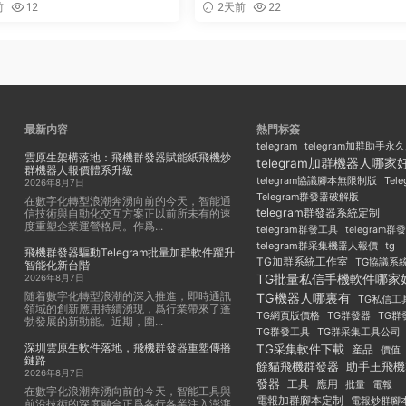
前
12
2天前
22
最新内容
熱門标簽
telegram
telegram加群助手永
雲原生架構落地：飛機群發器賦能紙飛機炒
telegram加群機器人哪家
群機器人報價體系升級
Tel
telegram協議腳本無限制版
2026年8月7日
Telegram群發器破解版
在數字化轉型浪潮奔湧向前的今天，智能通
telegram群發器系統定制
信技術與自動化交互方案正以前所未有的速
度重塑企業運營格局。作爲...
telegram群發工具
telegram
telegram群采集機器人報價
tg
飛機群發器驅動Telegram批量加群軟件躍升
TG加群系統工作室
TG協議系
智能化新台階
TG批量私信手機軟件哪家
2026年8月7日
随着數字化轉型浪潮的深入推進，即時通訊
TG機器人哪裏有
TG私信工
領域的創新應用持續湧現，爲行業帶來了蓬
TG群發器
TG群
TG網頁版價格
勃發展的新動能。近期，圍...
TG群發工具
TG群采集工具公司
深圳雲原生軟件落地，飛機群發器重塑傳播
TG采集軟件下載
産品
價值
鏈路
餘貓飛機群發器
助手王飛機
2026年8月7日
發器
工具
應用
批量
電報
在數字化浪潮奔湧向前的今天，智能工具與
電報加群腳本定制
電報炒群腳
前沿技術的深度融合正爲各行各業注入澎湃