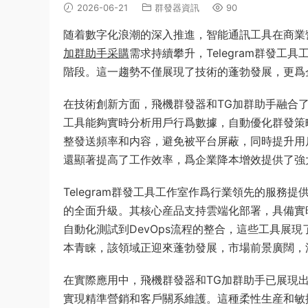
2026-06-21
群發器資訊
90
随着數字化浪潮的深入推進，智能通訊工具在商業
加群助手采購
需求持續攀升，Telegram群發
階段。這一趨勢不僅展現了技術的蓬勃發展，更爲
在技術創新方面，飛機群發器和TG加群助手融合
工具能夠實時分析用戶行爲數據，自動優化群發策
整發送頻率和内容，避免被平台屏蔽，同時提升用
還顯著提高了工作效率，爲企業降本增效提供了強
Telegram群發工具工作室作爲行業領先的服
的全面升級。其核心産品支持雲端化部署，具備實
自動化測試到DevOps流程的整合，這些工具展
本青睐，該領域正迎來蓬勃發展，市場前景廣闊，
在實際應用中，飛機群發器和TG加群助手已展現
實現精準營銷和客戶關系維護。這種柔性生産和敏