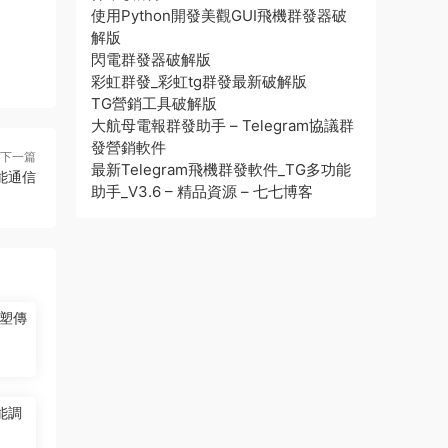
使用Python開發美觀GUI飛機群發器破
解版
閃電群發器破解版
彩虹群發_彩虹tg群發最新破解版
TG營銷工具破解版
大航母電報群發助手 – Telegram協議群
發營銷軟件
下一篇
最新Telegram飛機群發軟件_TG多功能
能通信
助手_V3.6 – 精品資源 – 七七博客
塑傳
能調