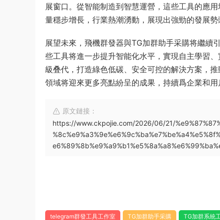
展窗口。從智能制造到智慧運營，這些工具的應用
量穩步增長，行業熱潮湧動，展現出強勁的發展勢
展望未來，飛機群發器與TG加群助手采購将繼續
些工具将進一步提升智能化水平，實現自主學習、實
級叠代，打造綠色低碳、安全可控的解決方案，推
領域将迎來更多亮點紛呈的成果，持續爲企業和用
原文鏈接：
https://www.ckpojie.com/2026/06/21/%e9%8
%8c%e9%a3%9e%e6%9c%ba%e7%be%a4%e5%8f
e6%89%8b%e9%a9%b1%e5%8a%a8%e6%99%ba%
telegram群發工具工作室
TG加群助手采購
TG加群系統