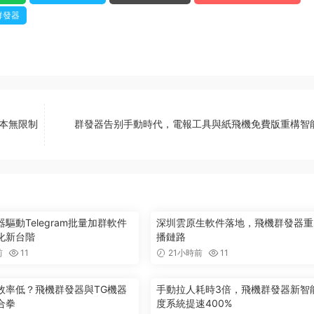
群發器
腳本無限制
群發器告别手動時代，電報工具與紙飛機免費版重構智
驅動Telegram批量加群軟件
深圳雲原生軟件落地，飛機群發器重
化新台階
播鏈路
前
11
21小時前
11
效率低？飛機群發器與TG機器
手動拉人耗時3倍，飛機群發器新智
合拳
度系統提速400%