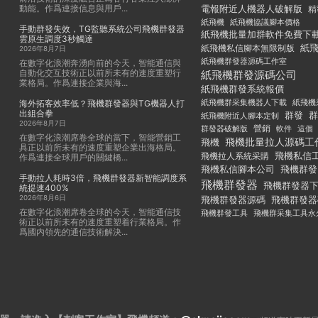
動能。作爲連接信息與用戶...
電報附近人機器人破解版
精
紙飛機
紙飛機協議腳本價格
手動群發失效，TG監聽系統公司飛機群發器
紙飛機批量加群軟件免費下
雲原生調度3秒觸達
紙
紙飛機私信腳本無限制版
2026年8月7日
紙飛機群發器源碼工作室
在數字化浪潮奔湧向前的今天，智能通信與
自動化交互技術正以前所未有的速度重塑行
紙飛機群發源碼公司
業格局。作爲連接企業與海...
紙飛機群發系統報價
紙飛機群采集機器人下載
紙飛機
海外拓客效率低？飛機群發器與TG機器人打
出組合拳
群發
群
紙飛機附近人腳本定制
2026年8月7日
群發器破解版
營銷
這個
軟件
在數字化浪潮席卷全球的當下，智能營銷工
飛機批量拉人源碼工
飛機
具正以前所未有的速度重塑企業出海格局。
飛機私信
飛機拉人系統采購
作爲連接全球用戶的關鍵橋...
飛機私信腳本公司
飛機群發
手動拉人耗時3倍，飛機群發器新智能調度系
飛機群發器
飛機群發器
統提速400%
2026年8月6日
飛機群發器
飛機群發器源碼
在數字化浪潮席卷全球的今天，智能通信技
飛機群發工具
飛機群采集工具永
術正以前所未有的速度重塑着行業格局。作
爲國内領先的通信技術解決...