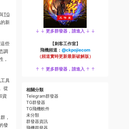
與
TG
化的新
↓ ↓
更多群發器，請進入
↓ ↓
。這些
【刺客工作室】
飛機頻道：
@ckpojiecom
态調
（頻道實時更新最新破解版）
性，
↑ ↑
更多群發器，請進入
↑ ↑
訊工具
。從
相關分類
和資
Telegram群發器
TG群發器
TG飛機軟件
未分類
社群，
群發器資訊
的發
飛機群發器