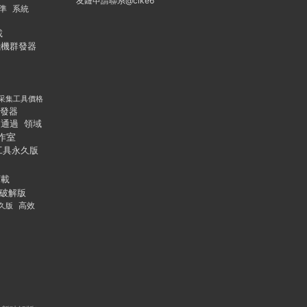
友鏈申請聯系@cike6
準
系統
載
飛機群發器
采集工具價格
發器
通過
領域
作室
工具永久版
下載
破解版
久版
高效