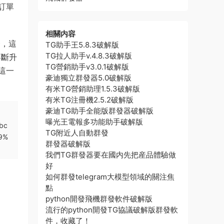
訂單
相關内容
合，這
TG助手王5.8.3破解版
TG拉人助手v.4.8.3破解版
不斷升
TG營銷助手v3.0.1破解版
這一
豪迪獨立群發器5.0破解版
有米TG營銷助理1.5.3破解版
有米TG注冊機2.5.2破解版
豪迪TG助手全能版群發器破解版
曝光王電報多功能助手破解版
bc
TG附近人自動群發
9%
群發器破解版
我們TG群發器要在國内先把産品體驗做
好
如何群發telegram大模型領域的關注焦
點
python開發飛機群發軟件破解版
流行的python開發TG協議破解版群發軟
件，收藏了！