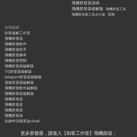
飛機群發器源碼
飛機群發器破解版
飛機群發工具
飛機群采集工具永久版
高效
友情鏈接：
刺客破解工作室
飛機群發器
飛機群發軟件
飛機群發助手
飛機群發腳本
飛機群發營銷
飛機群發器破解版
TG群發器破解版
telegram群發器破解版
電報群發器破解版
飛機群發軟件破解版
飛機群發器破解版
飛機群發器
飛機群發器
飛機群發器
飛機群發器
友鏈申請聯系@cike6
更多群發器，請進入【刺客工作室】
飛機頻道：