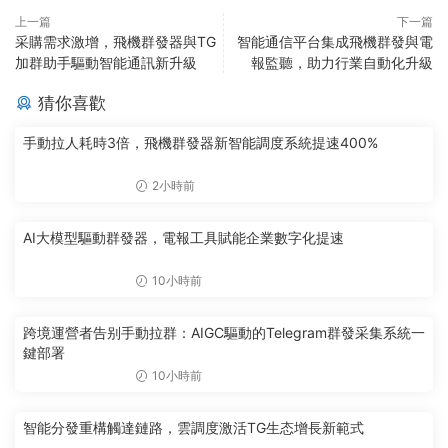
上一篇
下一篇
采購需求激增，飛機群發器與TG
智能通信平台集成飛機群發與電
加群助手驅動智能通訊新升級
報監聽，助力行業自動化升級
猜你喜歡
手動拉人耗時3倍，飛機群發器新智能調度系統提速400%
2小時前
AI大模型驅動群發器，電報工具賦能企業數字化提速
10小時前
跨境運營者告别手動拉群：AIGC驅動的Telegram群發采集系統一
鍵部署
10小時前
智能分發重構觸達鏈路，雲調度激活TG生态增長新範式