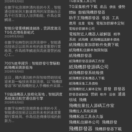
TG群采集工具公司
2026年8月6日
TG采集軟件下載
産品
優勢
價值
在數字化浪潮奔湧向前的今天，智能
通信技術與大數據應用的深度融合正
餘貓飛機群發器
體驗
爲千行百業注入澎湃動能。作爲企業
助手王飛機群發器
發器
工具
觸達...
應用
電報加群腳本定制
批量
電報
智能分發重構觸達鏈路，雲調度激活
電報炒群腳本公司
TG生态增長新範式
電報附近人機器人破解版
精準
2026年8月6日
系統
紙飛機
紙飛機協議腳本價格
在數字化轉型的澎湃浪潮中，智能通
紙飛機批量加群軟件免費下載
信技術正以前所未有的速度重塑行業
紙飛機私信腳本無限制版
格局。作爲精準觸達與高效運營的核
心工...
紙飛機群發器
紙飛機群發器源碼工作室
700%效率躍升：智能群發引擎驅動
紙飛機群發源碼公司
紙飛機采購新藍海
2026年8月6日
紙飛機群發系統報價
近日，國内通訊軟件與智能營銷領域
紙飛機群采集機器人下載
迎來新一輪技術革新浪潮。以“飛機群
紙飛機采集工具價格
發器”和“紙飛機附近人手機軟件采購...
群發
群發器
紙飛機附近人腳本定制
TG協議機器人規模化落地，智能調度
通過
群發器破解版
營銷
這個
軟件
系統激活航空通信新引擎
領域
飛機
2026年8月6日
飛機批量拉人源碼工作室
在數字化轉型浪潮席卷全球的今天，
飛機拉人系統采購
智能通信技術正以前所未有的速度重
飛機私信工具永久版
塑行業格局。作爲信息傳播領域的創
新力...
飛機私信腳本公司
飛機群發
飛機群發器
飛機群發器下載