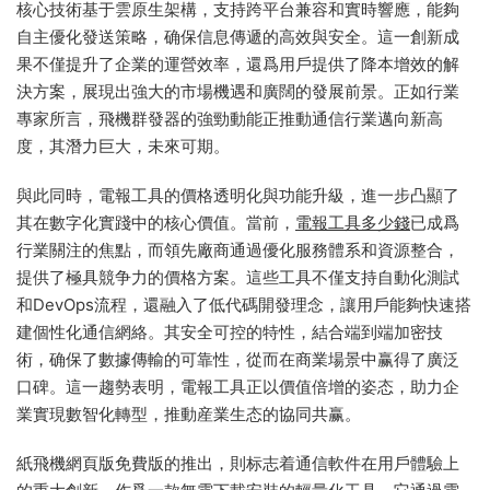
核心技術基于雲原生架構，支持跨平台兼容和實時響應，能夠
自主優化發送策略，确保信息傳遞的高效與安全。這一創新成
果不僅提升了企業的運營效率，還爲用戶提供了降本增效的解
決方案，展現出強大的市場機遇和廣闊的發展前景。正如行業
專家所言，飛機群發器的強勁動能正推動通信行業邁向新高
度，其潛力巨大，未來可期。
與此同時，電報工具的價格透明化與功能升級，進一步凸顯了
其在數字化實踐中的核心價值。當前，
電報工具多少錢
已成爲
行業關注的焦點，而領先廠商通過優化服務體系和資源整合，
提供了極具競争力的價格方案。這些工具不僅支持自動化測試
和DevOps流程，還融入了低代碼開發理念，讓用戶能夠快速搭
建個性化通信網絡。其安全可控的特性，結合端到端加密技
術，确保了數據傳輸的可靠性，從而在商業場景中赢得了廣泛
口碑。這一趨勢表明，電報工具正以價值倍增的姿态，助力企
業實現數智化轉型，推動産業生态的協同共赢。
紙飛機網頁版免費版的推出，則标志着通信軟件在用戶體驗上