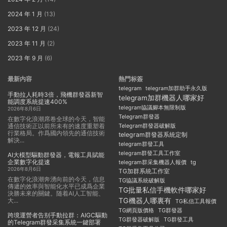
2024 年 1 月
(13)
2023 年 12 月
(24)
2023 年 11 月
(2)
2023 年 9 月
(6)
最新内容
熱門标簽
telegram
telegram加群助手永久版
手動拉人耗時3倍，飛機群發器新智
telegram加群機器人哪家好
能調度系統提速400%
telegram協議腳本無限制版
2026年8月6日
Telegram群發器
在數字化浪潮席卷全球的今天，智能
通信技術正以前所未有的速度重塑着
Telegram群發器破解版
行業格局。作爲國内領先的通信技術
telegram群發器系統定制
解決...
telegram群發工具
telegram群發工具工作室
AI大模型驅動群發器，電報工具賦能
企業數字化提速
telegram群采集機器人報價
tg
2026年8月6日
TG加群系統工作室
在數字化浪潮奔湧向前的今天，信息
TG協議系統破解版
傳遞的效率與智能化水平已成爲企業
TG批量私信手機軟件哪家好
決勝未來的關鍵。随着AI人工智能、
TG機器人哪裏有
大...
TG私信工具報價
TG群發器
TG網頁版價格
跨境運營者告别手動拉群：AIGC驅動
TG群發器破解版
TG群發工具
的Telegram群發采集系統一鍵部署