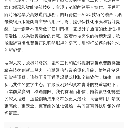
的重大創新。作爲一款無需下載安裝的輕量化工具，它通過雲
端化部署和智能決策技術，實現了流暢的跨平台協作。用戶可
随時随地享受高效通信服務，同時得益于AIGC技術的融合，紙
飛機網頁版能夠自主學習用戶行爲，提供個性化推薦和智能提
醒。這一創新不僅降低了使用門檻，還提升了通信的便捷性和
靈活性，成爲數實融合的典範。随着市場需求的持續升溫，紙
飛機網頁版免費版正以強勢崛起的姿态，引領行業邁向智能化
的新紀元。
展望未來，飛機群發器、電報工具和紙飛機網頁版免費版将繼
續在技術創新上發力，推動通信行業的優化升級。從智能制造
到智慧運營，這些工具正通過場景落地和全鏈協作，構建一個
多元共生的數字生态。在政策利好和資本青睐的雙重驅動下，
行業前景廣闊，機遇無限。我們有理由相信，随着數智化轉型
的深入推進，這些創新成果将釋放更大潛能，爲全球用戶帶來
更高效、更安全、更智能的通信體驗，共同譜寫科技引領的輝
煌篇章。