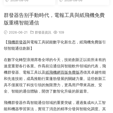
2026-08-06
2026-08-06
破解版,群發軟件,群發工具,群
發軟件,群發工具,群發協
發協議,Telegram群發器,電報
議,Telegram群發器,電報群發,
群發,協議軟件
協議軟件
群發器告别手動時代，電報工具與紙飛機免費
版重構智能通信
2026-06-21
群發器資訊
109
【
飛機群發器
與電報工具賦能數字化新生态，紙飛機免費版引
領智能通信創新】
在數字化轉型浪潮席卷全球的今天，技術創新正以前所未有的
速度重塑各行各業。作爲前沿通信與智能軟件領域的代表，飛
機群發器、電報工具以及
紙飛機網頁版免費版
憑借其卓越性能
和先進技術，成爲推動行業蓬勃發展的關鍵力量。這些創新工
具不僅展現了科技引領的無限潛力，更爲用戶帶來高效、安
全、智能的通信體驗，開啓了數智化升級的新篇章。
飛機群發器作爲智能通信領域的重要突破，通過集成AI人工智
能和機器學習算法，實現了消息的精準分發與智能化調度。其