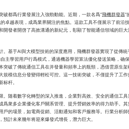
突破都爲行業發展注入強勁動能。近期，一款名爲“
飛機群發器
”
本領域的卓越表現，成爲業界關注的焦點。這款工具不僅展示了前沿
和開發者開啓了高效溝通的新紀元，彰顯了智能通信領域的巨大
計。基于AI與大模型技術的深度應用，飛機群發器實現了從傳統
本能夠自主學習用戶行爲模式，通過機器學習算法優化發送策略，确
本突破了傳統通信工具在并發量和頻率上的瓶頸，憑借雲原生架
大規模信息分發變得輕松可控。這一技術突破，不僅提升了工作
新标杆。
限。随着數字化轉型的深入推進，企業對高效、安全的通信工具
成爲衆多企業優化客戶關系管理、提升營銷效率的得力助手。其
用戶的場景，如電商促銷、活動通知和客戶服務等。行業分析師
，預計未來幾年将迎來爆發式增長，潛力巨大。