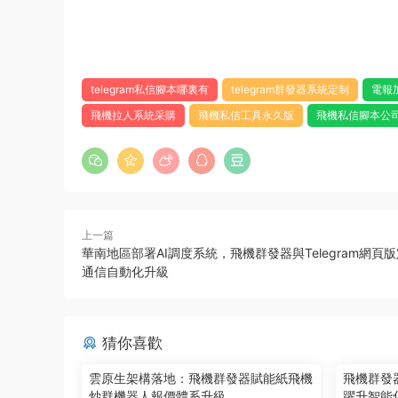
telegram私信腳本哪裏有
telegram群發器系統定制
電報
飛機拉人系統采購
飛機私信工具永久版
飛機私信腳本公
上一篇
華南地區部署AI調度系統，飛機群發器與Telegram網頁
通信自動化升級
猜你喜歡
雲原生架構落地：飛機群發器賦能紙飛機
飛機群發器
炒群機器人報價體系升級
躍升智能