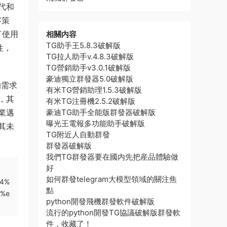
代和
容策
了使用
相關内容
TG助手王5.8.3破解版
性，
TG拉人助手v.4.8.3破解版
TG營銷助手v3.0.1破解版
豪迪獨立群發器5.0破解版
的需求
有米TG營銷助理1.5.3破解版
，其
有米TG注冊機2.5.2破解版
業邁
豪迪TG助手全能版群發器破解版
曝光王電報多功能助手破解版
其未
TG附近人自動群發
群發器破解版
我們TG群發器要在國内先把産品體驗做
好
如何群發telegram大模型領域的關注焦
e4%
點
e%e
python開發飛機群發軟件破解版
流行的python開發TG協議破解版群發軟
件，收藏了！