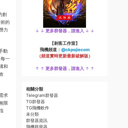
的創
技術的
潛力
↓ ↓
更多群發器，請進入
↓ ↓
【刺客工作室】
飛機頻道：
@ckpojiecom
手動
（頻道實時更新最新破解版）
保每一
構和
↑ ↑
更多群發器，請進入
↑ ↑
效
相關分類
需求
Telegram群發器
TG群發器
無限
TG飛機軟件
指
未分類
群發器資訊
飛機群發器