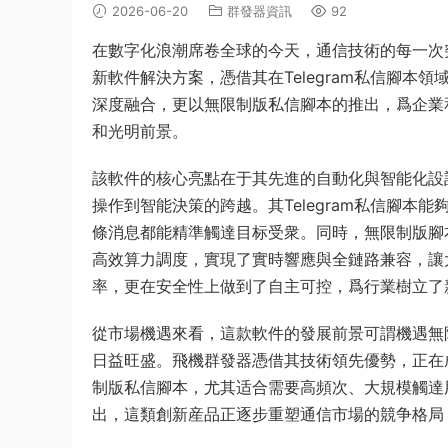
2026-06-20
群發器資訊
92
在數字化浪潮席卷全球的今天，通信技術的每一次
新軟件解決方案，憑借其在Telegram私信腳
深度融合，更以無限制版私信腳本的推出，爲企業
和光明前景。
該軟件的核心亮點在于其先進的自動化與智能化設
操作到智能決策的跨越。其Telegram私信腳
條消息都能精準觸達目标受衆。同時，無限制版腳
高效算力調度，實現了實時響應與全鏈路兼容，讓
率，更在安全性上做到了自主可控，爲行業樹立了
從市場機遇來看，這款軟件的發展前景可謂機遇無
日益旺盛。飛機群發器憑借其技術領先優勢，正在
制版私信腳本，尤其适合需要高頻次、大規模觸達
出，這類創新産品正逐步重塑通信市場的競争格局