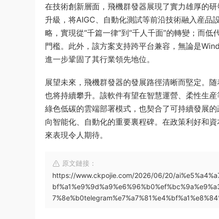
在技術創新層面，飛機群發器展現了實力雄厚的研
升級，将AIGC、自動化測試等前沿技術融入産
略，實現從“千篇一律”到“千人千面”的轉變；而
門檻。此外，該方案支持跨平台兼容，無論是Wind
進一步鞏固了其行業領先地位。
展望未來，飛機群發器的發展路徑清晰而堅定。随
也将持續攀升。該軟件有望在智慧運營、柔性生産
綠色低碳的雲端部署模式，也契合了可持續發展的
向智能化、自動化的重要裏程碑。在政策利好和資
來表現令人期待。
原文鏈接：
https://www.ckpojie.com/2026/06/20/ai%e5
bf%a1%e9%9d%a9%e6%96%b0%ef%bc%9a%e9%a
7%8e%b0telegram%e7%a7%81%e4%bf%a1%e8%8