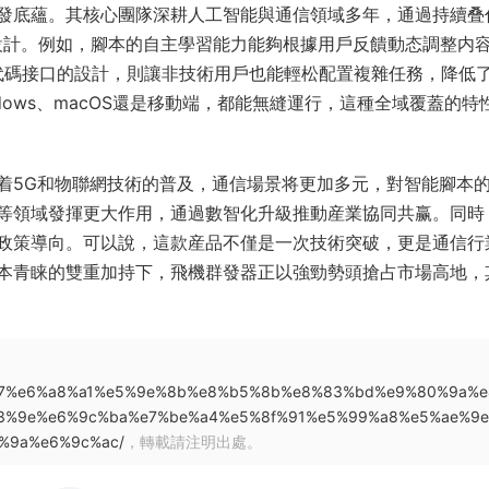
發底蘊。其核心團隊深耕人工智能與通信領域多年，通過持續叠
品設計。例如，腳本的自主學習能力能夠根據用戶反饋動态調整内
低代碼接口的設計，則讓非技術用戶也能輕松配置複雜任務，降低
ows、macOS還是移動端，都能無縫運行，這種全域覆蓋的特
着5G和物聯網技術的普及，通信場景将更加多元，對智能腳本
等領域發揮更大作用，通過數智化升級推動産業協同共赢。同時
政策導向。可以說，這款産品不僅是一次技術突破，更是通信行
本青睐的雙重加持下，飛機群發器正以強勁勢頭搶占市場高地，
%a4%a7%e6%a8%a1%e5%9e%8b%e8%b5%8b%e8%83%bd%e9%80%9a%
3%9e%e6%9c%ba%e7%be%a4%e5%8f%91%e5%99%a8%e5%ae%9
4%9a%e6%9c%ac/
，轉載請注明出處。