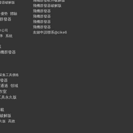
飛機群發軟件破解版
發器破解版
飛機群發器破解版
飛機群發器
優勢
體驗
飛機群發器
群發器
飛機群發器
飛機群發器
本公司
友鏈申請聯系@cike6
準
系統
載
飛機群發器
采集工具價格
發器
通過
領域
作室
工具永久版
下載
破解版
久版
高效