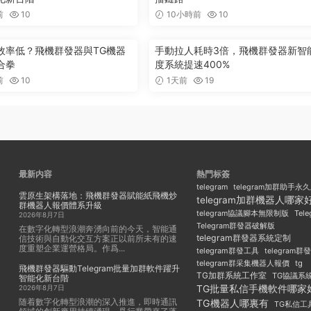
前
10
10小時前
10
效率低？飛機群發器與TG機器
手動拉人耗時3倍，飛機群發器新智
合拳
度系統提速400%
前
10
1天前
19
最新内容
熱門标簽
telegram
telegram加群助手永
雲原生架構落地：飛機群發器賦能紙飛機炒
telegram加群機器人哪家
群機器人報價體系升級
Tel
telegram協議腳本無限制版
2026年8月7日
Telegram群發器破解版
在數字化轉型浪潮奔湧向前的今天，智能通
telegram群發器系統定制
信技術與自動化交互方案正以前所未有的速
度重塑企業運營格局。作爲...
telegram群發工具
telegram
telegram群采集機器人報價
tg
飛機群發器驅動Telegram批量加群軟件躍升
TG加群系統工作室
TG協議系
智能化新台階
TG批量私信手機軟件哪家
2026年8月7日
随着數字化轉型浪潮的深入推進，即時通訊
TG機器人哪裏有
TG私信工