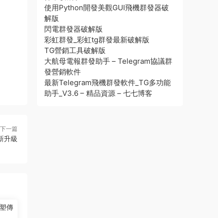
使用Python開發美觀GUI飛機群發器破
解版
閃電群發器破解版
彩虹群發_彩虹tg群發最新破解版
TG營銷工具破解版
大航母電報群發助手 – Telegram協議群
發營銷軟件
最新Telegram飛機群發軟件_TG多功能
助手_V3.6 – 精品資源 – 七七博客
下一篇
新升級
塑傳