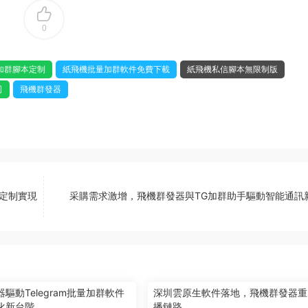
0
加群腳本定制
紙飛機批量加群軟件免費下載
紙飛機私信腳本無限制版
司
飛機群發器
版定制實現
采購需求激增，飛機群發器與TG加群助手驅動智能通訊
驅動Telegram批量加群軟件
深圳雲原生軟件落地，飛機群發器重
化新台階
播鏈路