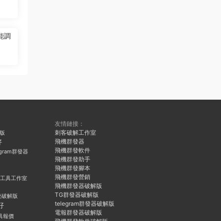
能調
友情鏈接：
刺客破解工作室
久版
飛機群發器
好
飛機群發軟件
egram群發器
飛機群發助手
飛機群發腳本
飛機群發營銷
群發工具工作室
飛機群發器破解版
TG群發器破解版
統破解版
telegram群發器破解版
好
電報群發器破解版
具報價