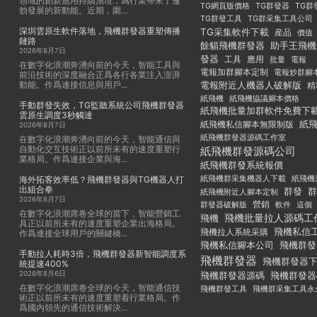
領域的創新應用持續湧現，爲行業帶來了蓬
TG群發器
TG群
TG網頁版價格
勃發展的新動能。近期，圍...
TG群發工具
TG群采集工具公司
深圳雲原生軟件落地，飛機群發器重塑傳播
TG采集軟件下載
産品
價值
鏈路
餘貓飛機群發器
助手王飛機
2026年8月7日
發器
工具
應用
批量
電報
在數字化浪潮奔湧向前的今天，智能工具與
電報加群腳本定制
電報炒群腳
前沿技術的深度融合正爲各行各業注入澎湃
動能。作爲連接信息與用戶...
電報附近人機器人破解版
精
紙飛機
紙飛機協議腳本價格
手動群發失效，TG監聽系統公司飛機群發器
紙飛機批量加群軟件免費下
雲原生調度3秒觸達
紙
紙飛機私信腳本無限制版
2026年8月7日
紙飛機群發器源碼工作室
在數字化浪潮奔湧向前的今天，智能通信與
自動化交互技術正以前所未有的速度重塑行
紙飛機群發源碼公司
業格局。作爲連接企業與海...
紙飛機群發系統報價
紙飛機群采集機器人下載
紙飛機
海外拓客效率低？飛機群發器與TG機器人打
出組合拳
群發
群
紙飛機附近人腳本定制
2026年8月7日
群發器破解版
營銷
這個
軟件
在數字化浪潮席卷全球的當下，智能營銷工
飛機批量拉人源碼工
飛機
具正以前所未有的速度重塑企業出海格局。
飛機私信
飛機拉人系統采購
作爲連接全球用戶的關鍵橋...
飛機私信腳本公司
飛機群發
手動拉人耗時3倍，飛機群發器新智能調度系
飛機群發器
飛機群發器
統提速400%
2026年8月6日
飛機群發器
飛機群發器源碼
在數字化浪潮席卷全球的今天，智能通信技
飛機群發工具
飛機群采集工具永
術正以前所未有的速度重塑着行業格局。作
爲國内領先的通信技術解決...