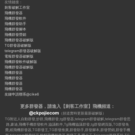
友情鏈接：
刺客破解工作室
飛機群發器
飛機群發軟件
飛機群發助手
飛機群發腳本
飛機群發營銷
飛機群發器破解版
TG群發器破解版
telegram群發器破解版
電報群發器破解版
飛機群發軟件破解版
飛機群發器破解版
飛機群發器
飛機群發器
飛機群發器
飛機群發器
友鏈申請聯系@cike6
更多群發器，請進入【刺客工作室】
飛機頻道：
@ckpojiecom
（頻道實時更新最新破解版）
TG附近人自動群發,炒群,飛機群發,tg群發器,telegram群發破解,telegram群發思
路,豪迪,飛機手機群發軟件,協議軟件,Tg飛機協議群發,tg群發網頁版,TG群發免
費,紙飛機群發器,TG群發王,TG群發推廣,群發助手,群發腳本,群發營銷,群發手機