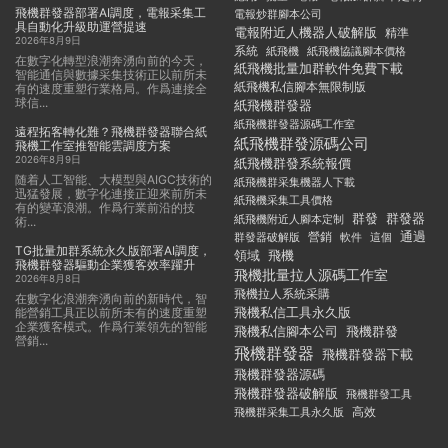
飛機群發器部署AI調度，電報采集工
電報炒群腳本公司
具自動化升級助運營提速
電報附近人機器人破解版
精準
2026年8月9日
系統
紙飛機
紙飛機協議腳本價格
在數字化轉型浪潮奔湧向前的今天，
紙飛機批量加群軟件免費下載
智能通信與數據采集技術正以前所未
紙飛機私信腳本無限制版
有的速度重塑行業格局。作爲連接全
球信...
紙飛機群發器
紙飛機群發器源碼工作室
遠程拓客轉化難？飛機群發器聯合紙
紙飛機群發源碼公司
飛機工作室推智能雲調度方案
2026年8月9日
紙飛機群發系統報價
随着人工智能、大模型與AIGC技術的
紙飛機群采集機器人下載
迅猛發展，數字化連接正迎來前所未
紙飛機采集工具價格
有的變革浪潮。作爲行業前沿的技
群發
群發器
紙飛機附近人腳本定制
術...
通過
群發器破解版
營銷
這個
軟件
TG批量加群系統永久版部署AI調度，
領域
飛機
飛機群發器驅動企業獲客效率躍升
飛機批量拉人源碼工作室
2026年8月8日
飛機拉人系統采購
在數字化浪潮奔湧向前的新時代，智
飛機私信工具永久版
能營銷工具正以前所未有的速度重塑
企業獲客模式。作爲行業領先的智能
飛機私信腳本公司
飛機群發
營銷...
飛機群發器
飛機群發器下載
飛機群發器源碼
飛機群發器破解版
飛機群發工具
飛機群采集工具永久版
高效