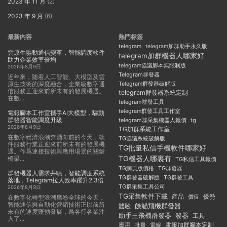
2023 年 11 月
(2)
2023 年 9 月
(6)
最新内容
熱門标簽
telegram
telegram加群助手永久版
雲原生驅動通信變革，智能調度軟件
telegram加群機器人哪家好
助力企業效率倍增
telegram協議腳本無限制版
2026年8月9日
Telegram群發器
近年來，随着人工智能、大模型及雲
原生技術的深度融合，企業級數字通
Telegram群發器破解版
信服務正迎來前所未有的發展機遇。
telegram群發器系統定制
在數...
telegram群發工具
telegram群發工具工作室
電報腳本工作室攜手AI大模型，驅動
群發器智能調度升級
telegram群采集機器人報價
tg
2026年8月9日
TG加群系統工作室
在數字經濟浪潮奔湧向前的今天，軟
TG協議系統破解版
件服務行業正迎來前所未有的發展機
TG批量私信手機軟件哪家好
遇。作爲連接技術與應用場景的關鍵
TG機器人哪裏有
橋梁...
TG私信工具報價
TG群發器
TG網頁版價格
群發機器人需求井噴，智能調度系統
TG群發器破解版
TG群發工具
落地，Telegram拉人效率躍升2.3倍
TG群采集工具公司
2026年8月9日
TG采集軟件下載
産品
優勢
價值
在數字化轉型浪潮席卷全球的今天，
智能通信與自動化營銷技術正以前所
餘貓飛機群發器
體驗
未有的速度蓬勃發展，爲各行各業注
助手王飛機群發器
發器
工具
入了...
應用
電報加群腳本定制
批量
電報