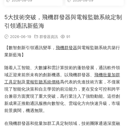
2026-08-09
2026-08-09
時群發
5大技術突破，飛機群發器與電報監聽系統定制
引領通訊新藍海
2026-06-19
群發器資訊
91
【數智創新引領通訊變革，
飛機群發器
與電報監聽系統共築行
業新藍海】
随着人工智能、大數據和雲計算技術的蓬勃發展，通訊軟件領
域正迎來前所未有的創新機遇。以飛機群發器、
飛機批量加群
工具定制
及
電報監聽系統價格
爲代表的先進技術方案，不僅展
現了智能化決策和自主學習的前沿能力，更在安全可控和跨平
台兼容方面實現了重大突破，爲行業注入了強勁動能。這些創
新成果正推動通訊服務向數智化、雲端化方向快速升級，市場
前景廣闊，機遇無限。
在飛機群發器和批量加群工具定制領域，技術團隊通過深度融