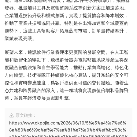
能。随着5G和物聯網的普及，通訊軟件需求持續攀升，飛機群
發器、批量加群工具及電報監聽系統等創新方案正加速落地。
企業通過技術升級和模式創新，實現了提質擴容和降本增效，
推動了産業共振和協同共赢。特别是在出海加速和全域覆蓋的
趨勢下，這些工具幫助客戶拓展藍海市場，訂單量持續攀升，
業績表現亮眼。
展望未來，通訊軟件行業将迎來更廣闊的發展空間。在人工智
能和數智化的驅動下，飛機群發器與電報監聽系統等産品将深
度融合智能決策和自主學習能力，推動行業向高端化、綠色化
方向轉型。技術團隊正持續優化核心算法，提升系統的安全可
控性和實時響應速度，爲客戶提供更可信的交付體驗。随着生
态共建和跨界融合的深入，這一領域将實現價值倍增和品牌飛
躍，爲數字經濟發展貢獻新引擎。
原文鏈接：
https://www.ckpojie.com/2026/06/19/5%e5%a4%a7%e6%
8a%80%e6%9c%af%e7%aa%81%e7%a0%b4%ef%bc%8c%
e9%a3%9e%e6%9c%ba%e7%be%a4%e5%8f%91%e5%99%