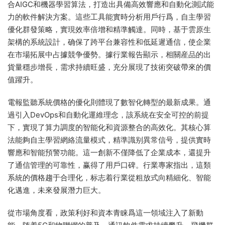
合AIGC和機器學習算法，打造出具備高效響應和自動化測試能
力的軟件解決方案。這些工具能實時分析用戶行爲，自主學習
優化群發策略，實現效率倍增和精準觸達。同時，基于雲原生
架構的系統設計，确保了跨平台兼容性和低延遲通信，使企業
在市場拓展中占據競争優勢。據行業報告顯示，相關産品的出
貨量穩步增長，需求持續旺盛，充分展現了技術突破帶來的價
值躍升。
電報監聽系統價格的優化則體現了數智化轉型的最新成果。通
過引入DevOps和自動化運維理念，該系統在安全可控的前提
下，實現了算力調度的智能化和資源整合的高效化。其核心算
法能夠自主學習網絡流量模式，精準識别異常信号，提供實時
響應和智能預警功能。這一創新不僅降低了企業成本，還提升
了通信管理的可靠性，赢得了用戶口碑。行業專家指出，這類
系統的價格趨于合理化，标志着行業從粗放式向精細化、智能
化邁進，未來發展潛力巨大。
從市場角度看，政策利好和資本青睐爲這一領域注入了新動