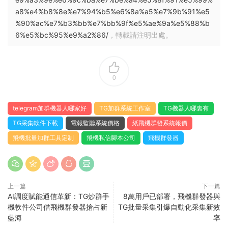
a8%e4%b8%8e%e7%94%b5%e6%8a%a5%e7%9b%91%e5
%90%ac%e7%b3%bb%e7%bb%9f%e5%ae%9a%e5%88%b
6%e5%bc%95%e9%a2%86/
，轉載請注明出處。
0
telegram加群機器人哪家好
TG加群系統工作室
TG機器人哪裏有
TG采集軟件下載
電報監聽系統價格
紙飛機群發系統報價
飛機批量加群工具定制
飛機私信腳本公司
飛機群發器
上一篇
下一篇
AI調度賦能通信革新：TG炒群手
8萬用戶已部署，飛機群發器與
機軟件公司借飛機群發器搶占新
TG批量采集引爆自動化采集新效
藍海
率