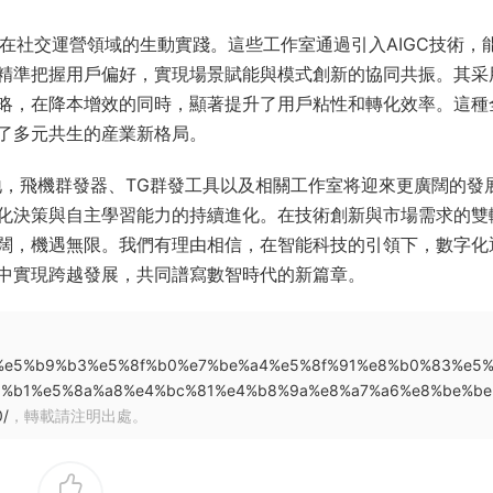
轉型在社交運營領域的生動實踐。這些工作室通過引入AIGC技術，
精準把握用戶偏好，實現場景賦能與模式創新的協同共振。其采
略，在降本增效的同時，顯著提升了用戶粘性和轉化效率。這種
了多元共生的産業新格局。
地，飛機群發器、TG群發工具以及相關工作室将迎來更廣闊的發
化決策與自主學習能力的持續進化。在技術創新與市場需求的雙
闊，機遇無限。我們有理由相信，在智能科技的引領下，數字化
中實現跨越發展，共同譜寫數智時代的新篇章。
7%a8%e5%b9%b3%e5%8f%b0%e7%be%a4%e5%8f%91%e8%b0%83%e5
9%b1%e5%8a%a8%e4%bc%81%e4%b8%9a%e8%a7%a6%e8%be%be
/
，轉載請注明出處。