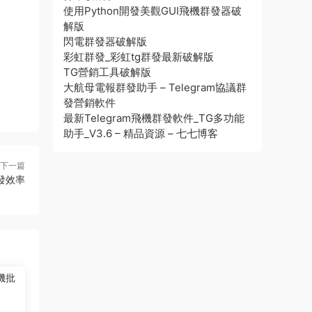
使用Python開發美觀GUI飛機群發器破
解版
閃電群發器破解版
彩虹群發_彩虹tg群發最新破解版
TG營銷工具破解版
大航母電報群發助手 – Telegram協議群
發營銷軟件
最新Telegram飛機群發軟件_TG多功能
助手_V3.6 – 精品資源 – 七七博客
下一篇
發效率
機批