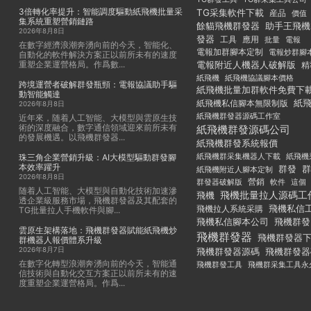
3倍轉化率提升：智能調度驅動紙飛機批量采
TG采集軟件下載
産品
價值
集系統重塑營銷鏈路
餘貓飛機群發器
助手王飛機
2026年8月8日
發器
工具
應用
批量
電報
在數字經濟浪潮奔湧向前的今天，智能化、
電報加群腳本定制
電報炒群腳
自動化的軟件解決方案正以前所未有的速度
重塑企業運營格局。作爲數...
電報附近人機器人破解版
精
紙飛機
紙飛機協議腳本價格
跨境運營者破解群發瓶頸：電報協議助手驅
紙飛機批量加群軟件免費下
動智能觸達
紙
紙飛機私信腳本無限制版
2026年8月8日
紙飛機群發器源碼工作室
近年來，随着人工智能、大模型與雲原生技
術的深度融合，數字通信領域迎來前所未有
紙飛機群發源碼公司
的發展機遇。以飛機群發器...
紙飛機群發系統報價
紙飛機群采集機器人下載
紙飛機
珠三角企業營銷升級：AI大模型驅動群發腳
本效率躍升
群發
群
紙飛機附近人腳本定制
2026年8月8日
群發器破解版
營銷
這個
軟件
随着人工智能、大模型與自動化技術加速滲
飛機批量拉人源碼工
飛機
透企業級服務市場，飛機群發器及其配套的
飛機私信
飛機拉人系統采購
TG批量拉人手機軟件與腳...
飛機私信腳本公司
飛機群發
雲原生架構落地：飛機群發器賦能紙飛機炒
飛機群發器
飛機群發器
群機器人報價體系升級
2026年8月7日
飛機群發器
飛機群發器源碼
在數字化轉型浪潮奔湧向前的今天，智能通
飛機群發工具
飛機群采集工具永
信技術與自動化交互方案正以前所未有的速
度重塑企業運營格局。作爲...