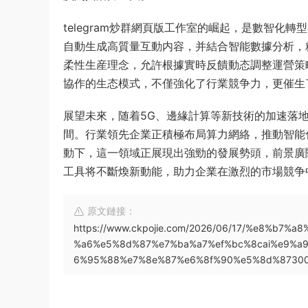
telegram炒群網頁版工作室的崛起，是數智化
自動生成高質量互動内容，并結合智能數據分析，
柔性生産理念，允許根據實時反饋動态調整運營策
協作的生态模式，不僅強化了行業競争力，更催生
展望未來，随着5G、邊緣計算等新技術的加速落
間。行業領先企業正積極布局算力網絡，推動智能
動下，這一領域正展現出強勁的發展勢頭，前景廣
工具将不斷煥新動能，助力企業在激烈的市場競争
原文鏈接：
https://www.ckpojie.com/2026/06/17/%e8%b
%a6%e5%8d%87%e7%ba%a7%ef%bc%8cai%e9%a
6%95%88%e7%8e%87%e6%8f%90%e5%8d%87300