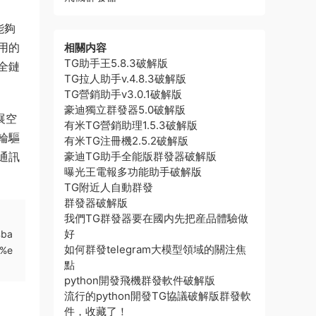
能夠
用的
相關内容
TG助手王5.8.3破解版
全鏈
TG拉人助手v.4.8.3破解版
TG營銷助手v3.0.1破解版
豪迪獨立群發器5.0破解版
展空
有米TG營銷助理1.5.3破解版
輪驅
有米TG注冊機2.5.2破解版
通訊
豪迪TG助手全能版群發器破解版
曝光王電報多功能助手破解版
TG附近人自動群發
群發器破解版
我們TG群發器要在國内先把産品體驗做
好
%ba
如何群發telegram大模型領域的關注焦
%e
點
python開發飛機群發軟件破解版
流行的python開發TG協議破解版群發軟
件，收藏了！