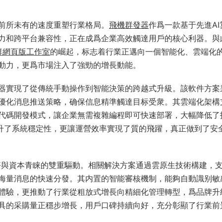
前所未有的速度重塑行業格局。
飛機群發器
作爲一款基于先進AI
力和跨平台兼容性，正在成爲企業高效觸達用戶的核心利器。與
m炒群網頁版工作室
的崛起，标志着行業正邁向一個智能化、雲端化
動力，更爲市場注入了強勁的增長動能。
器實現了從傳統手動操作到智能決策的跨越式升級。該軟件方案
優化消息推送策略，确保信息精準觸達目标受衆。其雲端化架構
代碼開發模式，讓企業無需複雜編程即可快速部署，大幅降低了
提升了系統穩定性，更讓運營效率實現了質的飛躍，真正做到了安
好與資本青睐的雙重驅動。相關解決方案通過雲原生技術構建，
海量消息的快速分發。其内置的智能審核機制，能夠自動識别敏
體驗，更推動了行業從粗放式增長向精細化管理轉型，爲品牌升
具的采購量正穩步增長，用戶口碑持續向好，充分彰顯了行業前