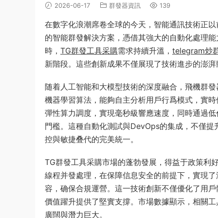
2026-06-17
群發器資訊
139
在數字化浪潮席卷全球的今天，智能通訊技術正以
的智能群發解決方案，憑借其強大的自動化處理能
時，
TG群發工具采購
需求持續升溫，
telegra
新階段。這些創新成果不僅展現了技術進步的澎湃
随着人工智能和大模型技術的深度融合，飛機群發
機器學習算法，能夠自主分析用戶行爲模式，實時
彈性算力調度，實現毫秒級響應速度，同時通過低
門檻。這種自動化測試與DevOps的集成，不僅
控與敏捷叠代的完美統一。
TG群發工具采購市場的蓬勃發展，得益于政策利
線程并發處理，在保障信息安全的前提下，實現了
容，确保合規運營。這一技術創新不僅優化了用戶
價值躍升提供了堅實支撐。市場數據顯示，相關工
廣闊與潛力巨大。