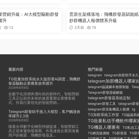
業營銷升級：AI大模型驅動群發
雲原生架構落地：飛機群發器賦能紙
躍升
炒群機器人報價體系升級
前
13
2天前
19
最新内容
熱門标簽
telegram
telegram加群助手永
TG批量加群系統永久版部署AI調度，飛機群
telegram加群機器人哪家
發器驅動企業獲客效率躍升
Tel
telegram協議腳本無限制版
2026年8月8日
Telegram群發器破解版
在數字化浪潮奔湧向前的新時代，智能營銷
telegram群發器系統定制
工具正以前所未有的速度重塑企業獲客模
式。作爲行業領先的智能營銷...
telegram群發工具
telegram
telegram群采集機器人報價
tg
Telegram群發助手接入大模型，客戶觸達效
TG加群系統工作室
TG協議系
率躍升2.3倍
TG批量私信手機軟件哪家
2026年8月8日
随着全球數字化轉型持續提速，智能營銷工
TG機器人哪裏有
TG私信工
具正迎來蓬勃發展期。作爲連接企業與海量
TG群發器
TG群
TG網頁版價格
用戶的橋梁，飛機群發器及...
TG群發工具
TG群采集工具公司