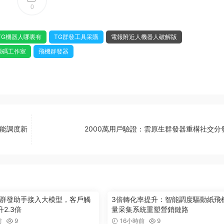
0
TG機器人哪裏有
TG群發工具采購
電報附近人機器人破解版
源碼工作室
飛機群發器
智能調度新
2000萬用戶驗證：雲原生群發器重構社交分
ram群發助手接入大模型，客戶觸
3倍轉化率提升：智能調度驅動紙飛
2.3倍
量采集系統重塑營銷鏈路
前
9
16小時前
9