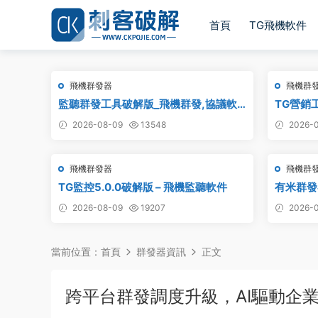
首頁
TG飛機軟件
飛機群發器
飛機群
監聽群發工具破解版_飛機群發,協議軟
TG營銷
件,群發助手,群發工具,tg群發
2026-08-09
13548
2026-0
飛機群發器
飛機群
TG監控5.0.0破解版 – 飛機監聽軟件
有米群發
2026-08-09
19207
2026-0
當前位置：
首頁
群發器資訊
正文
跨平台群發調度升級，AI驅動企業