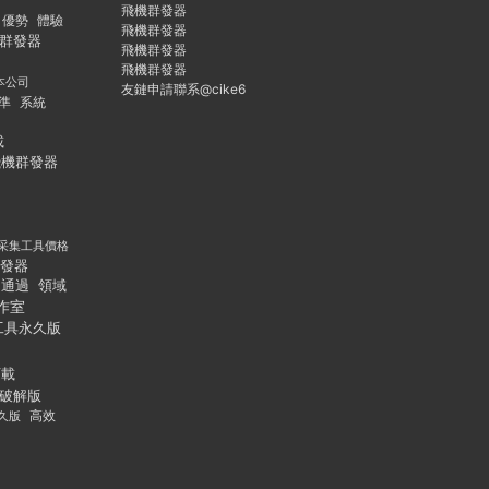
飛機群發器
優勢
體驗
飛機群發器
群發器
飛機群發器
飛機群發器
本公司
友鏈申請聯系@cike6
準
系統
載
飛機群發器
采集工具價格
發器
通過
領域
作室
工具永久版
下載
破解版
久版
高效