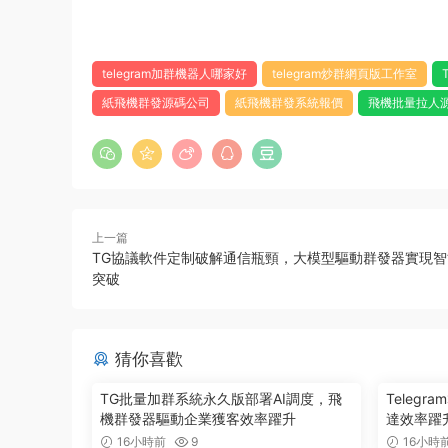
telegram加群機器人哪家好
telegram炒群網頁版工作室
紙飛機群發源碼公司
紙飛機群發系統報價
飛機批量拉人
上一篇
TG協議軟件定制破解通信瓶頸，大模型驅動群發器實現
突破
猜你喜歡
TG批量加群系統永久版部署AI調度，飛
Teleg
機群發器驅動企業獲客效率躍升
達效率躍升
16小時前
9
16小時