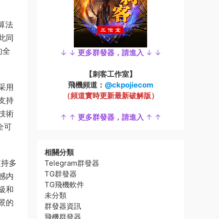
算法
此同
的全
↓ ↓
更多群發器，請進入
↓ ↓
【刺客工作室】
飛機頻道：
@ckpojiecom
采用
（頻道實時更新最新破解版）
支持
技術
↑ ↑
更多群發器，請進入
↑ ↑
全可
相關分類
支持多
Telegram群發器
TG群發器
感内
TG飛機軟件
級和
未分類
景的
群發器資訊
飛機群發器