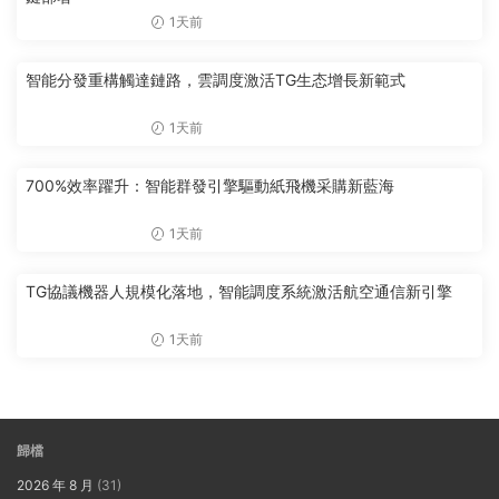
1天前
智能分發重構觸達鏈路，雲調度激活TG生态增長新範式
1天前
700%效率躍升：智能群發引擎驅動紙飛機采購新藍海
1天前
TG協議機器人規模化落地，智能調度系統激活航空通信新引擎
1天前
歸檔
2026 年 8 月
(31)