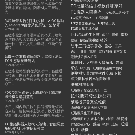
TG協議系統破解版
傳遞的效率與智能化水平已成爲企業
TG批量私信手機軟件哪家好
決勝未來的關鍵。随着AI人工智能、
TG機器人哪裏有
大...
TG私信工具報價
TG群發器
TG網頁版價格
跨境運營者告别手動拉群：AIGC驅動
TG群發器破解版
TG群發工具
的Telegram群發采集系統一鍵部署
TG群采集工具公司
2026年8月6日
TG采集軟件下載
産品
優勢
價值
在數字化浪潮奔湧向前的今天，智能
通信技術與大數據應用的深度融合正
餘貓飛機群發器
體驗
爲千行百業注入澎湃動能。作爲企業
助手王飛機群發器
發器
工具
觸達...
應用
電報加群腳本定制
批量
電報
智能分發重構觸達鏈路，雲調度激活
電報炒群腳本公司
TG生态增長新範式
電報附近人機器人破解版
精準
2026年8月6日
系統
紙飛機
紙飛機協議腳本價格
在數字化轉型的澎湃浪潮中，智能通
紙飛機批量加群軟件免費下載
信技術正以前所未有的速度重塑行業
紙飛機私信腳本無限制版
格局。作爲精準觸達與高效運營的核
心工...
紙飛機群發器
紙飛機群發器源碼工作室
700%效率躍升：智能群發引擎驅動
紙飛機群發源碼公司
紙飛機采購新藍海
2026年8月6日
紙飛機群發系統報價
近日，國内通訊軟件與智能營銷領域
紙飛機群采集機器人下載
迎來新一輪技術革新浪潮。以“飛機群
紙飛機采集工具價格
發器”和“紙飛機附近人手機軟件采購...
群發
群發器
紙飛機附近人腳本定制
TG協議機器人規模化落地，智能調度
通過
群發器破解版
營銷
這個
軟件
系統激活航空通信新引擎
領域
飛機
2026年8月6日