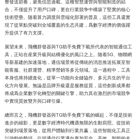
整發送節奏，避免信息過載。這種智慧運營與智能制造的結
合，不僅提升了用戶口碑，更在行業競争中構築了堅實的核心
技術壁壘。随着算力調度與雲端化部署的普及，這些工具還實
現了從單點突破到全域覆蓋的生态共建，爲數字經濟的價值躍
升提供了有力支撐。
展望未來，飛機群發器與TG助手免費下載所代表的智能通信工
具，正站在産業升級與結構優化的風口之上。随着5G、物聯網
等新基建的加速落地，通信場景将從傳統的消息推送拓展至智
能客服、社群運營、精準營銷等多元領域。這一過程中，工具
本身也将持續進化，從單一功能向全鏈協作、多元共生的平台
化方向發展。無論是品牌升級還是服務提質，這些創新成果都
将成爲企業數字化轉型的關鍵引擎，助力其在激烈的市場競争
中實現質效雙升與口碑引爆。
總而言之，飛機群發器與TG助手免費下載的崛起，不僅是技術
進步的縮影，更是數字經濟時代機遇無限的生動寫照。從技術
突破到場景落地，從用戶體驗到行業共赢，這些智能化工具正
以強勁的勢頭，引領通信行業邁向更加安全、高效、智能的未