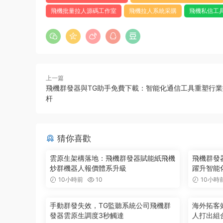
飛機批量拉人源碼工作室
飛機拉人系統采購
飛機私信工
上一篇
飛機群發器與TG助手免費下載：智能化通信工具重塑行
杆
猜你喜歡
雲原生架構落地：飛機群發器賦能紙飛機
飛機群發器
炒群機器人報價體系升級
躍升智能
10小時前
10
10小時
手動群發失效，TG監聽系統公司飛機群
海外拓客
發器雲原生調度3秒觸達
人打出組