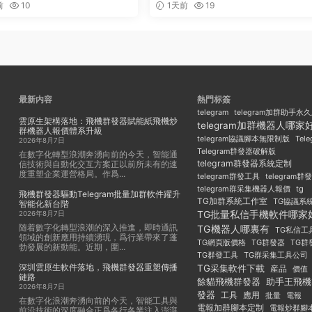
前
10
1天前
19
最新内容
熱門标簽
telegram
telegram加群助手永
雲原生架構落地：飛機群發器賦能紙飛機炒
telegram加群機器人哪家
群機器人報價體系升級
Tel
telegram協議腳本無限制版
2026年8月7日
Telegram群發器破解版
在數字化轉型浪潮奔湧向前的今天，智能通
telegram群發器系統定制
信技術與自動化交互方案正以前所未有的速
度重塑企業運營格局。作爲...
telegram群發工具
telegram
telegram群采集機器人報價
tg
飛機群發器驅動Telegram批量加群軟件躍升
TG加群系統工作室
TG協議系
智能化新台階
TG批量私信手機軟件哪家
2026年8月7日
随着數字化轉型浪潮的深入推進，即時通訊
TG機器人哪裏有
TG私信工
領域的創新應用持續湧現，爲行業帶來了蓬
TG群發器
TG群
TG網頁版價格
勃發展的新動能。近期，圍...
TG群發工具
TG群采集工具公司
深圳雲原生軟件落地，飛機群發器重塑傳播
TG采集軟件下載
産品
價值
鏈路
餘貓飛機群發器
助手王飛機
2026年8月7日
發器
工具
應用
批量
電報
在數字化浪潮奔湧向前的今天，智能工具與
電報加群腳本定制
電報炒群腳
前沿技術的深度融合正爲各行各業注入澎湃