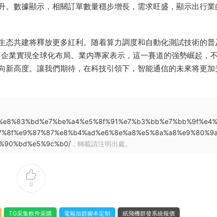
升。數據顯示，相關訂單數量穩步增長，需求旺盛，顯示出行業
生态共建将釋放更多紅利。随着算力調度和自動化測試技術的普
力企業實現全球化布局。業内專家表示，這一賽道的強勢崛起，
向新高度。讓我們期待，在科技引領下，智能通信的未來将更加
9%ba%e8%83%bd%e7%be%a4%e5%8f%91%e7%b3%bb%e7%bb%9f%e4
7%8f%e9%87%87%e8%b4%ad%e6%8e%a8%e5%8a%a8%e9%80%9
%90%bd%e5%9c%b0/
，轉載請注明出處。
0
TG采集軟件采購
電報加群腳本定制
紙飛機群發系統報價