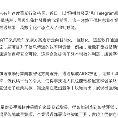
未有的速度重塑行業格局。近日，以“
飛機群發器
”和“Telegra
采購熱潮，展現出蓬勃發展的市場前景。這一趨勢不僅标志着企
機遇無限，爲數字化生态注入了強勁動能。
的
TG采集軟件采購
方案逐步走向智能化、自動化。這些軟件通
達，顯著提升了信息傳遞的效率與質量。例如，飛機群發器借助
保通信過程安全可控。這爲企業提供了降本增效的利器，讓數字
加速推動行業向數智化方向躍升。通過集成AIGC技術，這些工
時，低代碼平台的引入，使得非技術人員也能輕松配置群發策略
還促進了産業共振，讓企業在激烈競争中脫穎而出，展現出強勁
批量群發手機軟件采購迎來爆發式增長。從智能制造到智慧運營
場景落地成果豐碩。企業通過部署這些智能工具，實現了從信息