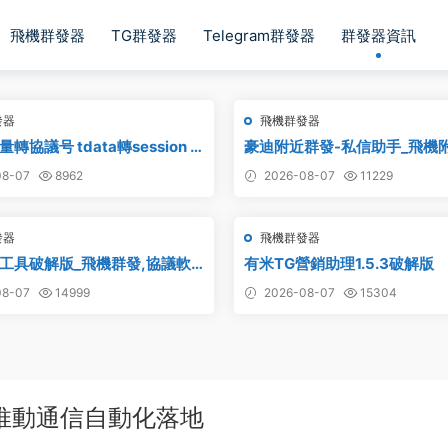
飛機群發器
TG群發器
Telegram群發器
群發器資訊
發器
飛機群發器
轉協議号 tdata轉session –
豪迪附近群發-私信助手_飛機
具
發,TG電報附近私信,telegr
8-07
8962
2026-08-07
11229
發器
飛機群發器
工具破解版_飛機群發,協議軟
有米TG營銷助理1.5.3破解版
助手,群發工具,tg群發
8-07
14999
2026-08-07
15304
推動通信自動化落地