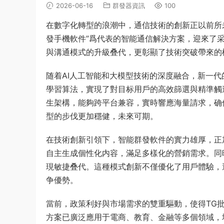
2026-06-16
群發器資訊
100
在數字化轉型的浪潮中，通信技術的創新正以前所
發手機軟件”爲代表的智能通信解決方案，迎來了
與溝通模式的升級叠代，更彰顯了技術突破帶來的
随着AI人工智能和大模型技術的深度融合，新一代
學習算法，實現了對目标用戶的高效篩選與精準觸
生架構，能夠跨平台兼容，實時響應海量請求，确
型的步伐更加穩健，未來可期。
在技術創新引領下，智能群發軟件的實力雄厚，正
自主生成個性化内容，滿足多樣化的營銷需求。同
現敏捷叠代。這種模式創新不僅優化了用戶體驗，
争優勢。
當前，政策利好與市場需求的雙重驅動，使得TG
方案已廣泛應用于電商、教育、金融等多個領域，