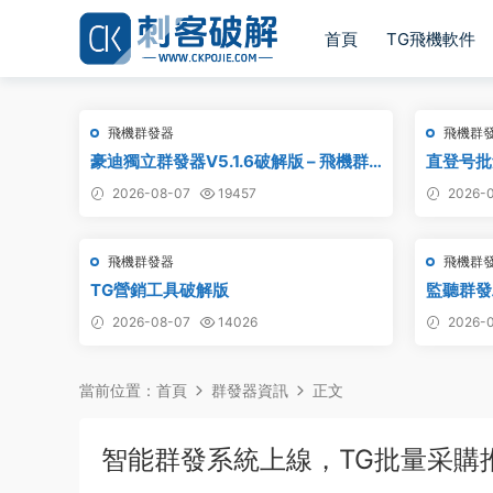
首頁
TG飛機軟件
飛機群發器
飛機群
豪迪獨立群發器V5.1.6破解版 – 飛機群
直登号批量
發器,TG群發器,群發器破解版,群發軟件,
附破解工
2026-08-07
19457
2026-0
群發工具,群發協議,Telegram群發器,電
報群發,協議軟件
飛機群發器
飛機群
TG營銷工具破解版
監聽群發
件,群發
2026-08-07
14026
2026-0
當前位置：
首頁
群發器資訊
正文
智能群發系統上線，TG批量采購