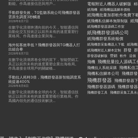
動能。作爲連接信息與用戶...
電報附近人機器人破解版
精
紙飛機
紙飛機協議腳本價格
手動群發失效，TG監聽系統公司飛機群發器
紙飛機批量加群軟件免費下
雲原生調度3秒觸達
紙
紙飛機私信腳本無限制版
2026年8月7日
紙飛機群發器源碼工作室
在數字化浪潮奔湧向前的今天，智能通信與
自動化交互技術正以前所未有的速度重塑行
紙飛機群發源碼公司
業格局。作爲連接企業與海...
紙飛機群發系統報價
紙飛機群采集機器人下載
紙飛機
海外拓客效率低？飛機群發器與TG機器人打
出組合拳
群發
群
紙飛機附近人腳本定制
2026年8月7日
群發器破解版
營銷
這個
軟件
在數字化浪潮席卷全球的當下，智能營銷工
飛機批量拉人源碼工
飛機
具正以前所未有的速度重塑企業出海格局。
飛機私信
飛機拉人系統采購
作爲連接全球用戶的關鍵橋...
飛機私信腳本公司
飛機群發
手動拉人耗時3倍，飛機群發器新智能調度系
飛機群發器
飛機群發器
統提速400%
2026年8月6日
飛機群發器
飛機群發器源碼
在數字化浪潮席卷全球的今天，智能通信技
飛機群發工具
飛機群采集工具永
術正以前所未有的速度重塑着行業格局。作
爲國内領先的通信技術解決...