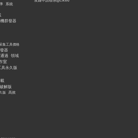
友鏈申請聯系@cike6
準
系統
載
飛機群發器
采集工具價格
發器
通過
領域
作室
工具永久版
下載
破解版
久版
高效