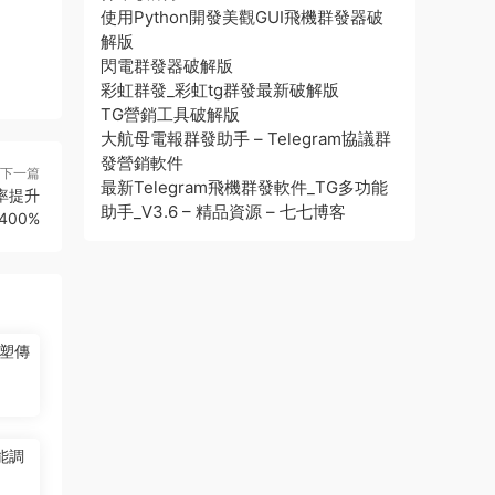
使用Python開發美觀GUI飛機群發器破
解版
閃電群發器破解版
彩虹群發_彩虹tg群發最新破解版
TG營銷工具破解版
大航母電報群發助手 – Telegram協議群
發營銷軟件
下一篇
最新Telegram飛機群發軟件_TG多功能
率提升
助手_V3.6 – 精品資源 – 七七博客
400%
塑傳
能調