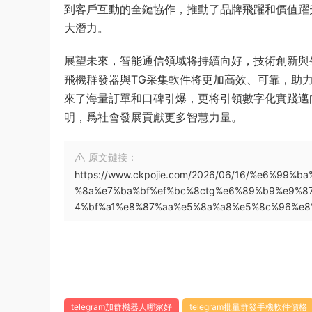
到客戶互動的全鏈協作，推動了品牌飛躍和價值躍
大潛力。
展望未來，智能通信領域将持續向好，技術創新與
飛機群發器與TG采集軟件将更加高效、可靠，助
來了海量訂單和口碑引爆，更将引領數字化實踐邁
明，爲社會發展貢獻更多智慧力量。
原文鏈接：
https://www.ckpojie.com/2026/06/16/%e6%9
%8a%e7%ba%bf%ef%bc%8ctg%e6%89%b9%e9%8
4%bf%a1%e8%87%aa%e5%8a%a8%e5%8c%96%e8
telegram加群機器人哪家好
telegram批量群發手機軟件價格