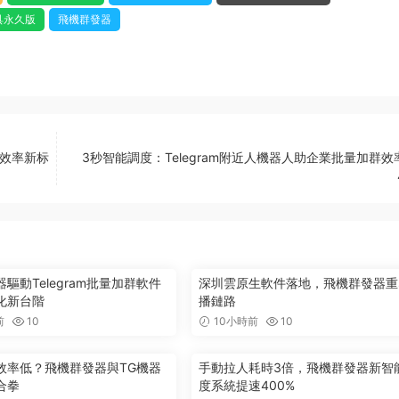
具永久版
飛機群發器
業效率新标
3秒智能調度：Telegram附近人機器人助企業批量加群效
驅動Telegram批量加群軟件
深圳雲原生軟件落地，飛機群發器重
化新台階
播鏈路
前
10
10小時前
10
效率低？飛機群發器與TG機器
手動拉人耗時3倍，飛機群發器新智
合拳
度系統提速400%