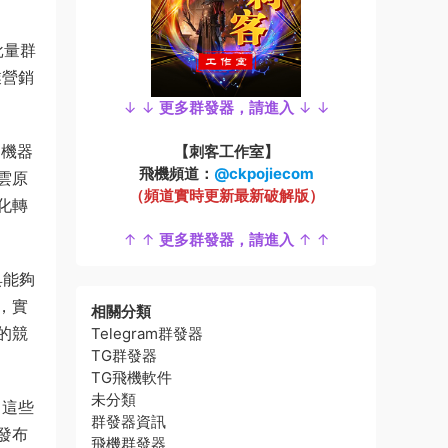
m批量群
業營銷
↓ ↓
更多群發器，請進入
↓ ↓
過機器
【刺客工作室】
飛機頻道：
@ckpojiecom
雲原
（頻道實時更新最新破解版）
化轉
↑ ↑
更多群發器，請進入
↑ ↑
具能夠
，實
相關分類
的競
Telegram群發器
TG群發器
TG飛機軟件
未分類
，這些
群發器資訊
發布
飛機群發器