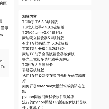
的巨
相關内容
及，
TG助手王5.8.3破解版
TG拉人助手v.4.8.3破解版
不僅帶
TG營銷助手v3.0.1破解版
光
豪迪獨立群發器5.0破解版
有米TG營銷助理1.5.3破解版
有米TG注冊機2.5.2破解版
豪迪TG助手全能版群發器破解版
曝光王電報多功能助手破解版
%b8
TG附近人自動群發
a%e
群發器破解版
我們TG群發器要在國内先把産品體驗做
好
如何群發telegram大模型領域的關注焦
點
python開發飛機群發軟件破解版
流行的python開發TG協議破解版群發軟
件，收藏了！