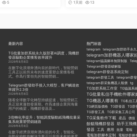
5
1天前
13
最新内容
熱門标簽
telegram
telegram加群助手永
TG批量加群系統永久版部署AI調度，飛機群
telegram加群機器人哪家
發器驅動企業獲客效率躍升
Tel
telegram協議腳本無限制版
2026年8月8日
Telegram群發器破解版
在數字化浪潮奔湧向前的新時代，智能營銷
telegram群發器系統定制
工具正以前所未有的速度重塑企業獲客模
式。作爲行業領先的智能營銷...
telegram群發工具
telegram
telegram群采集機器人報價
tg
Telegram群發助手接入大模型，客戶觸達效
TG加群系統工作室
TG協議系
率躍升2.3倍
TG批量私信手機軟件哪家
2026年8月8日
随着全球數字化轉型持續提速，智能營銷工
TG機器人哪裏有
TG私信工
具正迎來蓬勃發展期。作爲連接企業與海量
TG群發器
TG群
TG網頁版價格
用戶的橋梁，飛機群發器及...
TG群發工具
TG群采集工具公司
3倍轉化率提升：智能調度驅動紙飛機批量采
TG采集軟件下載
産品
價值
集系統重塑營銷鏈路
餘貓飛機群發器
助手王飛機
2026年8月8日
發器
工具
應用
批量
電報
在數字經濟浪潮奔湧向前的今天，智能化、
電報加群腳本定制
電報炒群腳
自動化的軟件解決方案正以前所未有的速度