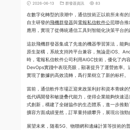
2026-06-13
群發器資訊
83
在數字化轉型的浪潮中，通信技術正以前所未有的
自主研發的
飛機群發器
與
電報私信軟件公司
聯合推
應用，實現了從傳統通信工具到智能化決策平台的
這款飛機群發器集成了先進的機器學習算法，能夠
原生架構，系統支持跨平台兼容，無論是iOS、An
時，電報私信軟件公司利用AIGC技術，優化了内
DevOps實踐中表現亮眼，顯著提升了運營效率
實現了數據的高效流轉，爲行業樹立了新的标杆。
當前，通信軟件市場正迎來政策利好和資本青睐的
低代碼開發和敏捷叠代能力，使得企業能夠快速适
式創新，構建了全鏈協作的生态體系，進一步推動
擴容方面成績斐然，訂單量持續攀升，展現出強勁
展望未來，随着5G、物聯網和邊緣計算等技術的