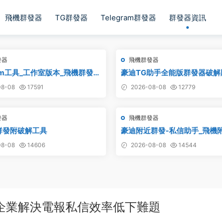
飛機群發器
TG群發器
Telegram群發器
群發器資訊
發器
飛機群發器
ram工具_工作室版本_飛機群發器
豪迪TG助手全能版群發器破解
解版
8-08
17591
2026-08-08
12779
發器
飛機群發器
群發附破解工具
豪迪附近群發-私信助手_飛機
發,TG電報附近私信,telegr
8-08
14606
2026-08-08
14544
企業解決電報私信效率低下難題