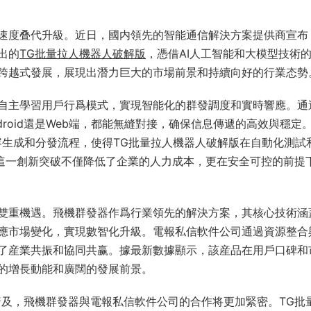
速度叠代升級。近日，國内領先的智能通信解決方案提供商宣布
出的
TG批量拉人機器人破解版
，憑借AI人工智能和大模型技術
跨越式發展，展現出潛力巨大的市場前景和持續向好的行業态勢
自主學習用戶行爲模式，實現智能化的群發調度和實時響應。通
droid還是Web端，都能無縫對接，确保信息傳遞的高效與穩定
容生成和分發流程，使得TG批量拉人機器人破解版在自動化測試
。這一創新突破不僅降低了企業的人力成本，更在安全可控的前提
雙重機遇。飛機群發器作爲行業領先的解決方案，其核心技術涵
應市場變化，實現數智化升級。電報私信軟件公司通過資源整合
了産業共振和協同共赢。據最新數據顯示，該産品在用戶口碑和
的增長動能和廣闊的發展前景。
普及，飛機群發器與電報私信軟件公司的合作将更加緊密。TG批