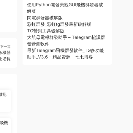
使用Python開發美觀GUI飛機群發器破
解版
閃電群發器破解版
彩虹群發_彩虹tg群發最新破解版
TG營銷工具破解版
大航母電報群發助手 – Telegram協議群
發營銷軟件
下一篇
最新Telegram飛機群發軟件_TG多功能
版機器
助手_V3.6 – 精品資源 – 七七博客
化增長
機批
飛機