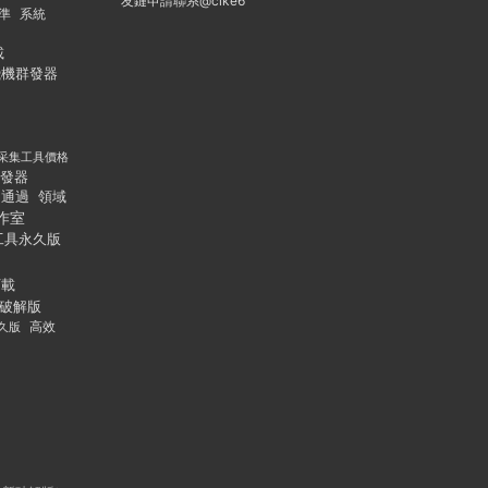
友鏈申請聯系@cike6
準
系統
載
飛機群發器
采集工具價格
發器
通過
領域
作室
工具永久版
下載
破解版
久版
高效