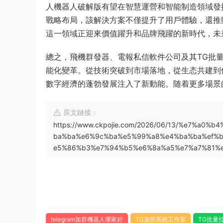
人機器人破解版有望在智慧運營和智能制造領域發揮
戰略布局，該解決方案不僅提升了用戶體驗，還推
這一領域正迎來價值躍升和品牌飛躍的新時代，未
總之，飛機群發器、電報私信軟件公司及其TG批
能化變革。從技術突破到市場落地，從生态共建到
數字經濟的蓬勃發展注入了新動能。随着更多場景
原文鏈接：
https://www.ckpojie.com/2026/06/13/%e7%a
ba%ba%e6%9c%ba%e5%99%a8%e4%ba%ba%ef%
e5%86%b3%e7%94%b5%e6%8a%a5%e7%a7%81%e
telegram加群機器人哪家好
TG加群系統工作室
TG批量