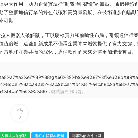
更大作用，助力企業實現從“制造”到“智造”的轉型。通過持續
動了整個通信行業的綠色低碳和高質量發展。在技術進步的驅動
來可期。
量拉人機器人破解版，正以硬核實力和前瞻性布局，引領通信行
價值倍增，這些創新成果不僅爲企業降本增效提供了有力支撐，
的落地和産業共振的深化，通信軟件的未來必将更加璀璨奪目。
0%b4%e8%a7%a3%e7%89%88tg%e6%89%b9%e9%87%8f%e6%8b%89%
bc%8c%e5%8a%a9%e5%8a%9b%e4%bc%81%e4%b8%9a%e8%a7%
4%bf%a1%e6%95%88/
，轉載請注明出處。
0
拉人機器人破解版
電報加群腳本定制
電報私信軟件公司