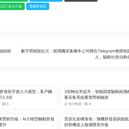
私信工具永久版
飛機群發器
落地賦能
數字營銷新紀元：紙飛機采集腳本公司聯合Telegram無限制
人，驅動社群自動
ram群發助手接入大模型，客戶觸
3倍轉化率提升：智能調度驅動紙飛
2.3倍
量采集系統重塑營銷鏈路
5
8小時前
4
業營銷升級：AI大模型驅動群發
雲原生架構落地：飛機群發器賦能紙
躍升
炒群機器人報價體系升級