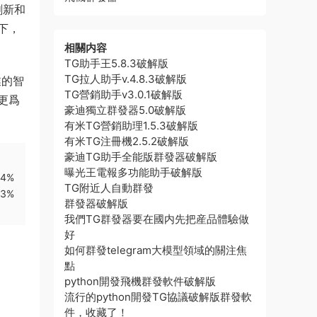
創新和
下，
相關内容
TG助手王5.8.3破解版
TG拉人助手v.4.8.3破解版
業的智
TG營銷助手v3.0.1破解版
更爲
豪迪獨立群發器5.0破解版
有米TG營銷助理1.5.3破解版
有米TG注冊機2.5.2破解版
豪迪TG助手全能版群發器破解版
曝光王電報多功能助手破解版
e4%
TG附近人自動群發
a3%
群發器破解版
我們TG群發器要在國内先把産品體驗做
好
如何群發telegram大模型領域的關注焦
點
python開發飛機群發軟件破解版
流行的python開發TG協議破解版群發軟
件，收藏了！