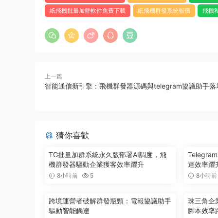
紙飛機批量加群軟件免費下載
紙飛機群發系統報價
飛機
上一篇
智能通信新引擎：飛機群發器源碼與telegram協議助手
猜你喜歡
TG批量加群系統永久版部署AI調度，飛
Teleg
機群發器驅動企業獲客效率躍升
達效率躍升
8小時前
5
8小時前
跨境運營者破解群發瓶頸：電報協議助手
珠三角企
驅動智能觸達
腳本效率