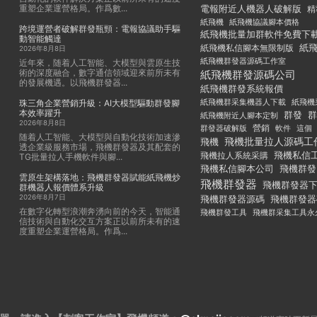
重塑企業運營格局。作爲數...
電報附近人機器人破解版
精
紙飛機
紙飛機協議腳本價格
跨境運營者破解群發瓶頸：電報協議助手驅
紙飛機批量加群軟件免費下
動智能觸達
紙
紙飛機私信腳本無限制版
2026年8月8日
紙飛機群發器源碼工作室
近年來，随着人工智能、大模型與雲原生技
術的深度融合，數字通信領域迎來前所未有
紙飛機群發源碼公司
的發展機遇。以飛機群發器...
紙飛機群發系統報價
紙飛機群采集機器人下載
紙飛機
珠三角企業營銷升級：AI大模型驅動群發腳
本效率躍升
群發
群
紙飛機附近人腳本定制
2026年8月8日
群發器破解版
營銷
這個
軟件
随着人工智能、大模型與自動化技術加速滲
飛機批量拉人源碼工
飛機
透企業級服務市場，飛機群發器及其配套的
飛機私信
飛機拉人系統采購
TG批量拉人手機軟件與腳...
飛機私信腳本公司
飛機群發
雲原生架構落地：飛機群發器賦能紙飛機炒
飛機群發器
飛機群發器
群機器人報價體系升級
2026年8月7日
飛機群發器
飛機群發器源碼
在數字化轉型浪潮奔湧向前的今天，智能通
飛機群發工具
飛機群采集工具永
信技術與自動化交互方案正以前所未有的速
度重塑企業運營格局。作爲...