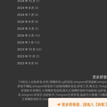
2024 年 12 月
(1)
2024 年 8 月
(3)
2024 年 7 月
(4)
2024 年 6 月
(6)
2024 年 3 月
(2)
2024 年 2 月
(14)
2024 年 1 月
(13)
2023 年 12 月
(24)
2023 年 11 月
(2)
2023 年 9 月
(6)
更多群發
TG附近人自動群發,炒群,飛機群發,tg群發器,telegram群發破解,te
群發手機版,telegram群發技巧,餘貓飛機群發器,群發工具,曝光王,Tel
群發軟件有哪些,大飛機群發源碼,曝光王飛機群發軟件破解版,tg群發,餘貓
具,telegram 群發言,加群軟件,Telegram怎麽群發,協議号注冊機,TG機
王飛機群發軟件,telegram自動群發,大飛機群發,Tg限制組群發消息
群,telegram群發助手,telegram
更多群發器，請進入【刺客