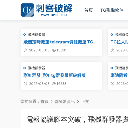
首頁
TG飛機軟件
飛機群發器
飛機群
飛機定時搬運 telegram資源搬運 TG頻
TG拉人助
道搬運 電報頻道克隆
2026-08-08
13331
2026-0
飛機群發器
飛機群
彩虹群發_彩虹tg群發最新破解版
豪迪附近
發,TG電
2026-08-08
16288
2026-0
當前位置：
首頁
群發器資訊
正文
電報協議腳本突破，飛機群發器