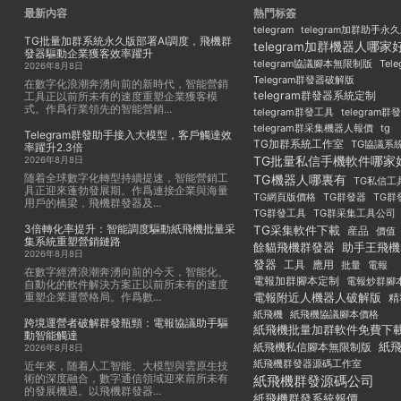
最新内容
熱門标簽
telegram
telegram加群助手永
TG批量加群系統永久版部署AI調度，飛機群
telegram加群機器人哪家
發器驅動企業獲客效率躍升
Tel
telegram協議腳本無限制版
2026年8月8日
Telegram群發器破解版
在數字化浪潮奔湧向前的新時代，智能營銷
telegram群發器系統定制
工具正以前所未有的速度重塑企業獲客模
式。作爲行業領先的智能營銷...
telegram群發工具
telegram
telegram群采集機器人報價
tg
Telegram群發助手接入大模型，客戶觸達效
TG加群系統工作室
TG協議系
率躍升2.3倍
TG批量私信手機軟件哪家
2026年8月8日
随着全球數字化轉型持續提速，智能營銷工
TG機器人哪裏有
TG私信工
具正迎來蓬勃發展期。作爲連接企業與海量
TG群發器
TG群
TG網頁版價格
用戶的橋梁，飛機群發器及...
TG群發工具
TG群采集工具公司
3倍轉化率提升：智能調度驅動紙飛機批量采
TG采集軟件下載
産品
價值
集系統重塑營銷鏈路
餘貓飛機群發器
助手王飛機
2026年8月8日
發器
工具
應用
批量
電報
在數字經濟浪潮奔湧向前的今天，智能化、
電報加群腳本定制
電報炒群腳
自動化的軟件解決方案正以前所未有的速度
重塑企業運營格局。作爲數...
電報附近人機器人破解版
精
紙飛機
紙飛機協議腳本價格
跨境運營者破解群發瓶頸：電報協議助手驅
紙飛機批量加群軟件免費下
動智能觸達
紙
紙飛機私信腳本無限制版
2026年8月8日
紙飛機群發器源碼工作室
近年來，随着人工智能、大模型與雲原生技
術的深度融合，數字通信領域迎來前所未有
紙飛機群發源碼公司
的發展機遇。以飛機群發器...
紙飛機群發系統報價