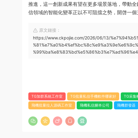
推進，這一創新成果有望在更多場景落地，帶動全
信領域的智能化變革正以不可阻擋之勢，開啓一個
原文鏈接：
https://www.ckpojie.com/2026/06/13/%e7%9
%81%e7%a0%b4%ef%bc%8c%e9%a3%9e%e6%9c
%99%ba%e8%83%bd%e5%86%b3%e7%ad%96%e4
TG加群系統工作室
TG批量私信手機軟件哪家好
TG采集
飛機批量拉人源碼工作室
飛機私信腳本公司
飛機群發器