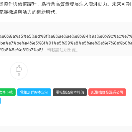
鏈協作與價值躍升，爲行業高質量發展注入澎湃動力。未來可期
充滿機遇與活力的嶄新時代。
4%b5%e6%8a%a5%e5%8d%8f%e8%ae%ae%e8%84%9a%e6%9c%ac%e7
%ba%e7%be%a4%e5%8f%91%e5%99%a8%e5%ae%9e%e7%8e%b0%
%b8%8e%e8%b7%a8/
，轉載請注明出處。
0
軟件下載
電報加群腳本定制
電報協議腳本報價
紙飛機群發源碼公司