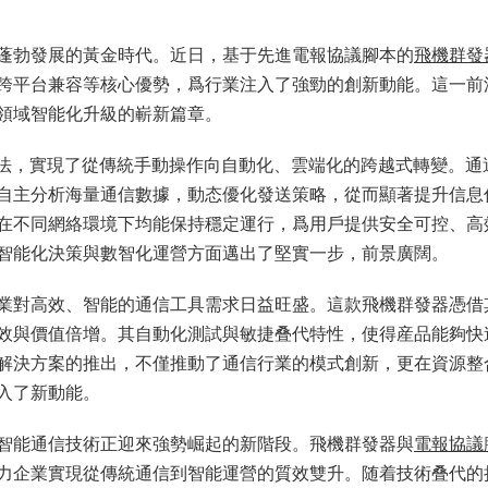
蓬勃發展的黃金時代。近日，基于先進電報協議腳本的
飛機群發
跨平台兼容等核心優勢，爲行業注入了強勁的創新動能。這一前
領域智能化升級的嶄新篇章。
算法，實現了從傳統手動操作向自動化、雲端化的跨越式轉變。通
自主分析海量通信數據，動态優化發送策略，從而顯著提升信息
在不同網絡環境下均能保持穩定運行，爲用戶提供安全可控、高
智能化決策與數智化運營方面邁出了堅實一步，前景廣闊。
業對高效、智能的通信工具需求日益旺盛。這款飛機群發器憑借
效與價值倍增。其自動化測試與敏捷叠代特性，使得産品能夠快
解決方案的推出，不僅推動了通信行業的模式創新，更在資源整
入了新動能。
智能通信技術正迎來強勢崛起的新階段。飛機群發器與
電報協議
力企業實現從傳統通信到智能運營的質效雙升。随着技術叠代的