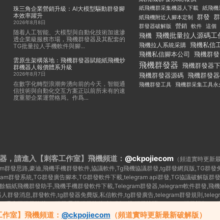
紙飛機群采集機器人下載
紙飛機
珠三角企業營銷升級：AI大模型驅動群發腳
本效率躍升
群發
群
紙飛機附近人腳本定制
2026年8月8日
群發器破解版
營銷
這個
軟件
随着人工智能、大模型與自動化技術加速滲
飛機批量拉人源碼工
飛機
透企業級服務市場，飛機群發器及其配套的
飛機私信
飛機拉人系統采購
TG批量拉人手機軟件與腳...
飛機私信腳本公司
飛機群發
雲原生架構落地：飛機群發器賦能紙飛機炒
飛機群發器
飛機群發器
群機器人報價體系升級
2026年8月7日
飛機群發器
飛機群發器源碼
在數字化轉型浪潮奔湧向前的今天，智能通
飛機群發工具
飛機群采集工具永
信技術與自動化交互方案正以前所未有的速
度重塑企業運營格局。作爲...
器，請進入【刺客工作室】
飛機頻道：
@ckpojiecom
（頻道實時更新
legram群發思路,豪迪,飛機手機群發軟件,協議軟件,Tg飛機協議群發,tg群發網頁版,TG
egram群發系統,TG群發廣告腳本,TG群發軟件下載,telegram api群發,TG協議
紙飛機群發助手,飛機手機群發軟件下載,Telegram群發器,telegram軟件群發,飛機
器人群發消息,群發軟件,tg群發器免費版,私信軟件,tg群發廣告,telegram群發規則,telegr
,TG曝光王群發軟件,tg 群發,飛機群發軟件破解版下載,群發協議,telegram群發視頻
群發 源碼,telegram 群發腳本,飛機群發軟件破解版,飛機群發協議,飛機群發器源碼,telegram
工作室】飛機頻道：
@ckpojiecom
（頻道實時更新最新破解版）