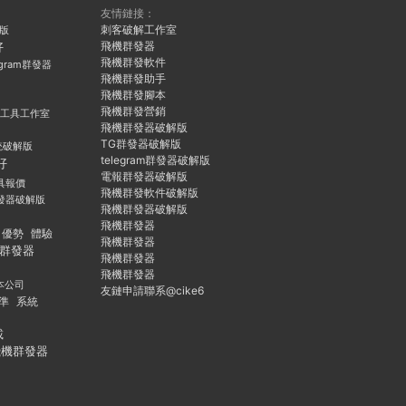
友情鏈接：
刺客破解工作室
久版
飛機群發器
好
飛機群發軟件
egram群發器
飛機群發助手
飛機群發腳本
飛機群發營銷
群發工具工作室
飛機群發器破解版
TG群發器破解版
統破解版
telegram群發器破解版
好
電報群發器破解版
具報價
飛機群發軟件破解版
發器破解版
飛機群發器破解版
飛機群發器
優勢
體驗
飛機群發器
群發器
飛機群發器
飛機群發器
本公司
友鏈申請聯系@cike6
準
系統
載
飛機群發器