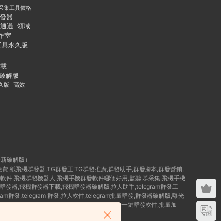
采集工具價格
發器
通過
領域
作室
工具永久版
下載
破解版
久版
高效
最新破解版）
群發免費,紙飛機群發器,TG群發王,TG群發推廣,群發助手,群發腳本,群發營銷,
破解版群發軟件,飛機群發機器人,飛機手機群發軟件哪個好用,監聽,群采集,飛機手機
群發器,飛機群發器下載,飛機群發器破解版,拉人助手,telegram群發工
am群發,telegram 群發,拉人軟件,telegram批量群發,群發器破解版,曝光
,TG曝光王群發軟件下載,TG群發機器人腳本,Tg廣告一鍵群發軟件,批量加
 群發工具,如何群發telegram,TG群發器