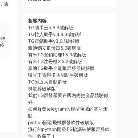
，通
相關内容
TG助手王5.8.3破解版
TG拉人助手v.4.8.3破解版
%aa
TG營銷助手v3.0.1破解版
e6
豪迪獨立群發器5.0破解版
有米TG營銷助理1.5.3破解版
有米TG注冊機2.5.2破解版
豪迪TG助手全能版群發器破解版
曝光王電報多功能助手破解版
TG附近人自動群發
群發器破解版
我們TG群發器要在國内先把産品體驗做
好
如何群發telegram大模型領域的關注焦
點
python開發飛機群發軟件破解版
流行的python開發TG協議破解版群發軟
件，收藏了！