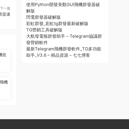
使用Python開發美觀GUI飛機群發器破
下一篇
解版
倍提速
閃電群發器破解版
彩虹群發_彩虹tg群發最新破解版
TG營銷工具破解版
大航母電報群發助手 – Telegram協議群
發營銷軟件
最新Telegram飛機群發軟件_TG多功能
機批
助手_V3.6 – 精品資源 – 七七博客
飛機