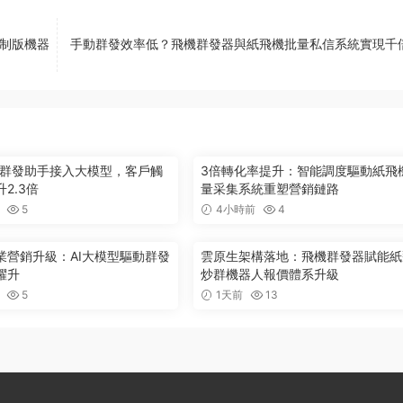
限制版機器
手動群發效率低？飛機群發器與紙飛機批量私信系統實現千
ram群發助手接入大模型，客戶觸
3倍轉化率提升：智能調度驅動紙飛
2.3倍
量采集系統重塑營銷鏈路
5
4小時前
4
業營銷升級：AI大模型驅動群發
雲原生架構落地：飛機群發器賦能紙
躍升
炒群機器人報價體系升級
5
1天前
13