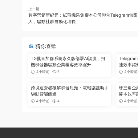
上一篇
數字營銷新紀元：紙飛機采集腳本公司聯合Telegram無
人，驅動社群自動化增長
猜你喜歡
TG批量加群系統永久版部署AI調度，飛
Teleg
機群發器驅動企業獲客效率躍升
達效率躍升
4小時前
5
4小時前
跨境運營者破解群發瓶頸：電報協議助手
珠三角企
驅動智能觸達
腳本效率
4小時前
4
4小時前