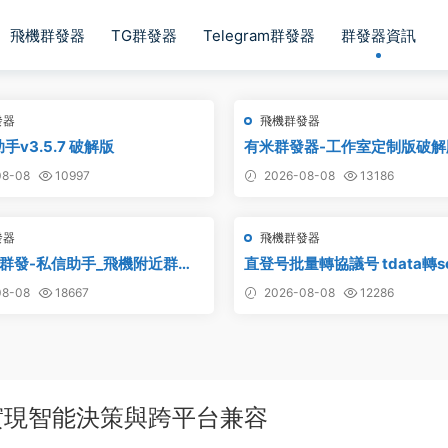
飛機群發器
TG群發器
Telegram群發器
群發器資訊
發器
飛機群發器
手v3.5.7 破解版
有米群發器-工作室定制版破解
8-08
10997
2026-08-08
13186
發器
飛機群發器
群發-私信助手_飛機附近群
直登号批量轉協議号 tdata轉ses
報附近私信,telegram附近群發
附破解工具
8-08
18667
2026-08-08
12286
實現智能決策與跨平台兼容