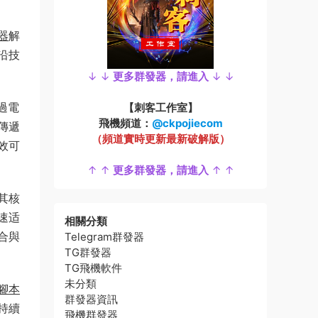
器
解
沿技
↓ ↓
更多群發器，請進入
↓ ↓
過電
【刺客工作室】
飛機頻道：
@ckpojiecom
傳遞
（頻道實時更新最新破解版）
效可
↑ ↑
更多群發器，請進入
↑ ↑
其核
速适
相關分類
合與
Telegram群發器
TG群發器
TG飛機軟件
未分類
腳本
群發器資訊
持續
飛機群發器