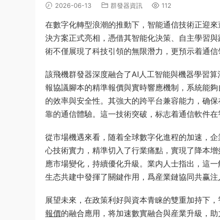
2026-06-13
群發器資訊
112
在數字化轉型浪潮的推動下，智能通信技術正迎來
決方案正式亮相，憑借其智能化決策、自主學習與
術不僅展現了科技引領的無限潛力，更預示着通信
該飛機群發器深度融合了AI人工智能與機器學習
報協議腳本的精準報價與實時響應機制，系統能夠
的效率與安全性。其強大的跨平台兼容能力，确保
靠的通信體驗。這一技術突破，标志着通信軟件在
從市場機遇來看，随着全球數字化進程的加速，企
心技術實力，精準切入了行業痛點，實現了降本增
應市場變化，持續優化升級。業内人士指出，這一
生态共建中發揮了關鍵作用，爲産業鏈協同共赢注
展望未來，在政策利好與資本青睐的雙重加持下，
報價
的融合應用，将加速數實融合與産業升級，助