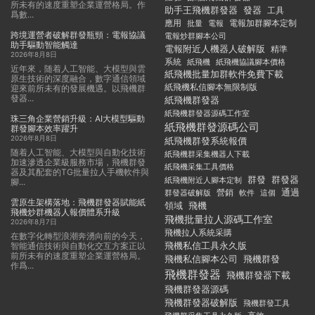
所未有的速度重塑企業運營格局。作
助手王飛機群發器
發器
工具
爲數...
應用
電報加群腳本定制
批量
電報
跨境運營者破解群發瓶頸：電報協議
電報炒群腳本公司
助手驅動智能觸達
電報附近人機器人破解版
精準
2026年8月8日
系統
紙飛機
紙飛機協議腳本價格
近年來，随着人工智能、大模型與雲
紙飛機批量加群軟件免費下載
原生技術的深度融合，數字通信領域
紙飛機私信腳本無限制版
迎來前所未有的發展機遇。以飛機群
發器...
紙飛機群發器
紙飛機群發器源碼工作室
珠三角企業營銷升級：AI大模型驅動
紙飛機群發源碼公司
群發腳本效率躍升
2026年8月8日
紙飛機群發系統報價
随着人工智能、大模型與自動化技術
紙飛機群采集機器人下載
加速滲透企業級服務市場，飛機群發
紙飛機采集工具價格
器及其配套的TG批量拉人手機軟件與
群發
群發器
紙飛機附近人腳本定制
腳...
通過
群發器破解版
營銷
這個
軟件
雲原生架構落地：飛機群發器賦能紙
領域
飛機
飛機炒群機器人報價體系升級
飛機批量拉人源碼工作室
2026年8月7日
飛機拉人系統采購
在數字化轉型浪潮奔湧向前的今天，
飛機私信工具永久版
智能通信技術與自動化交互方案正以
前所未有的速度重塑企業運營格局。
飛機私信腳本公司
飛機群發
作爲...
飛機群發器
飛機群發器下載
飛機群發器源碼
飛機群發器破解版
飛機群發工具