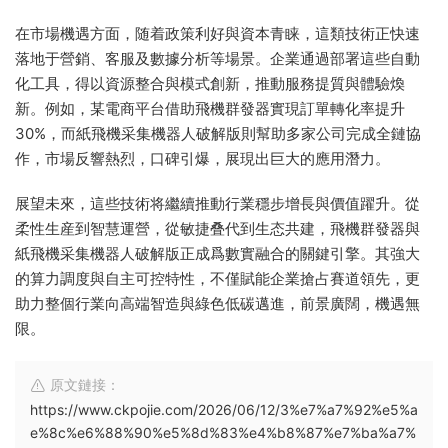
在市場機遇方面，随着政策利好與資本青睐，這類技術正快速
落地于營銷、客服及數據分析等場景。企業通過部署這些自動
化工具，得以資源整合與模式創新，推動服務提質與體驗煥
新。例如，某電商平台借助飛機群發器實現訂單轉化率提升
30%，而紙飛機采集機器人破解版則幫助多家公司完成全鏈協
作，市場反響熱烈，口碑引爆，展現出巨大的應用潛力。
展望未來，這些技術将繼續推動行業穩步增長與價值躍升。從
柔性生産到智慧運營，從敏捷叠代到生态共建，飛機群發器與
紙飛機采集機器人破解版正成爲數實融合的關鍵引擎。其強大
的算力調度與自主可控特性，不僅賦能企業搶占賽道領先，更
助力整個行業向高端智造與綠色低碳邁進，前景廣闊，機遇無
限。
原文鏈接：
https://www.ckpojie.com/2026/06/12/3%e7%a7%92%e5%a
e%8c%e6%88%90%e5%8d%83%e4%b8%87%e7%ba%a7%