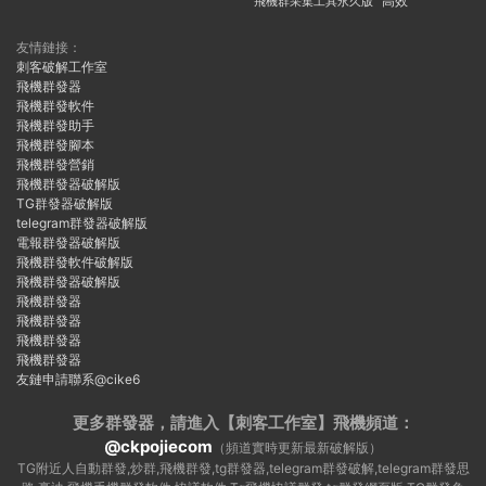
飛機群采集工具永久版
高效
友情鏈接：
刺客破解工作室
飛機群發器
飛機群發軟件
飛機群發助手
飛機群發腳本
飛機群發營銷
飛機群發器破解版
TG群發器破解版
telegram群發器破解版
電報群發器破解版
飛機群發軟件破解版
飛機群發器破解版
飛機群發器
飛機群發器
飛機群發器
飛機群發器
友鏈申請聯系@cike6
更多群發器，請進入【刺客工作室】
飛機頻道：
@ckpojiecom
（頻道實時更新最新破解版）
TG附近人自動群發,炒群,飛機群發,tg群發器,telegram群發破解,telegram群發思