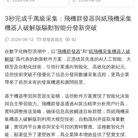
2026-08-08
2026-08-08
3秒完成千萬級采集：飛機群發器與紙飛機采集
機器人破解版驅動智能分發新突破
2026-06-12
群發器資訊
92
在數字化轉型浪潮中，以“
飛機群發器
”和“
紙飛機采集機器人破
解版
”爲代表的創新軟件方案，正憑借其先進的AI人工智能、大
模型及自動化技術，引領行業邁向智能化、高效化的新紀元。
這些技術突破不僅優化了信息分發與數據采集流程，更爲企業
帶來了前所未有的發展機遇和廣闊前景。
基于機器學習與雲原生架構，這些軟件方案實現了智能化決策
與自主學習能力。飛機群發器通過AI算法精準分析用戶行爲，
實時調整推送策略，确保信息高效觸達目标群體；而紙飛機采
集機器人破解版則利用大模型技術，自動識别并提取海量數
據，實現跨平台兼容與安全可控的實時響應。這種數智化升
級，顯著提升了運營效率，爲企業降本增效提供了堅實支撐。