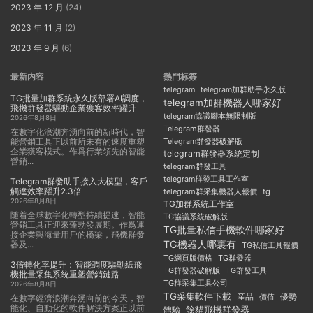
2023 年 12 月
(24)
2023 年 11 月
(2)
2023 年 9 月
(6)
最新内容
熱門标簽
telegram
telegram加群助手永久版
TG批量加群系統永久版部署AI調度，
telegram加群機器人哪家好
飛機群發器驅動企業獲客效率躍升
telegram協議腳本無限制版
2026年8月8日
Telegram群發器
在數字化浪潮奔湧向前的新時代，智
能營銷工具正以前所未有的速度重塑
Telegram群發器破解版
企業獲客模式。作爲行業領先的智能
telegram群發器系統定制
營銷...
telegram群發工具
telegram群發工具工作室
Telegram群發助手接入大模型，客戶
觸達效率躍升2.3倍
telegram群采集機器人報價
tg
2026年8月8日
TG加群系統工作室
随着全球數字化轉型持續提速，智能
TG協議系統破解版
營銷工具正迎來蓬勃發展期。作爲連
TG批量私信手機軟件哪家好
接企業與海量用戶的橋梁，飛機群發
TG機器人哪裏有
器及...
TG私信工具報價
TG群發器
TG網頁版價格
3倍轉化率提升：智能調度驅動紙飛
TG群發器破解版
TG群發工具
機批量采集系統重塑營銷鏈路
TG群采集工具公司
2026年8月8日
TG采集軟件下載
産品
優勢
價值
在數字經濟浪潮奔湧向前的今天，智
能化、自動化的軟件解決方案正以前
餘貓飛機群發器
體驗