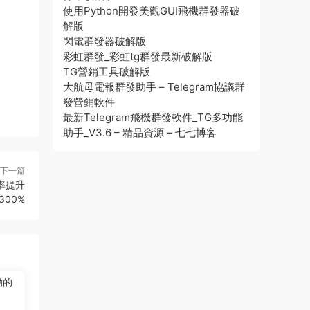
使用Python開發美觀GUI飛機群發器破
解版
閃電群發器破解版
彩虹群發_彩虹tg群發最新破解版
TG營銷工具破解版
大航母電報群發助手 – Telegram協議群
發營銷軟件
最新Telegram飛機群發軟件_TG多功能
助手_V3.6 – 精品資源 – 七七博客
下一篇
率提升
300%
動的