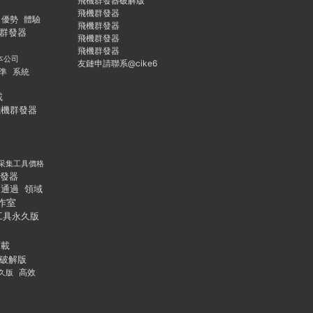
飛機群發器破解版
飛機群發器
優勢
體驗
飛機群發器
群發器
飛機群發器
飛機群發器
本公司
友鏈申請聯系@cike6
準
系統
載
飛機群發器
采集工具價格
發器
通過
領域
作室
工具永久版
下載
破解版
久版
高效