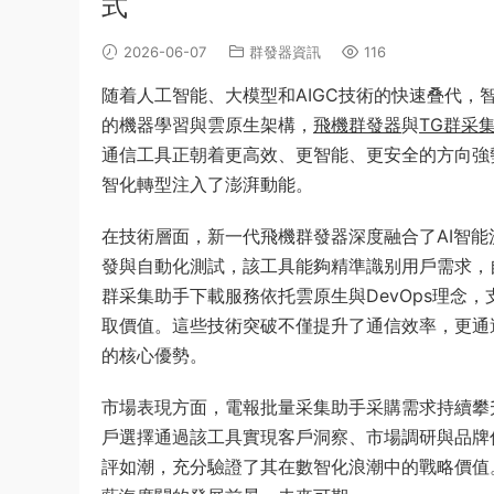
式
2026-06-07
群發器資訊
116
随着人工智能、大模型和AIGC技術的快速叠代
的機器學習與雲原生架構，
飛機群發器
與
TG群采
通信工具正朝着更高效、更智能、更安全的方向強
智化轉型注入了澎湃動能。
在技術層面，新一代飛機群發器深度融合了AI智
發與自動化測試，該工具能夠精準識别用戶需求，
群采集助手下載服務依托雲原生與DevOps理念
取價值。這些技術突破不僅提升了通信效率，更通
的核心優勢。
市場表現方面，電報批量采集助手采購需求持續攀
戶選擇通過該工具實現客戶洞察、市場調研與品牌
評如潮，充分驗證了其在數智化浪潮中的戰略價值