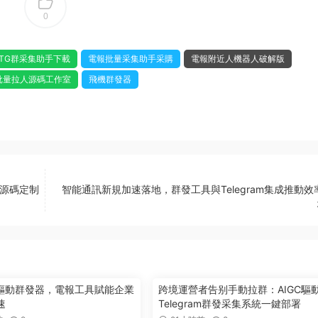
0
TG群采集助手下載
電報批量采集助手采購
電報附近人機器人破解版
批量拉人源碼工作室
飛機群發器
議源碼定制
智能通訊新規加速落地，群發工具與Telegram集成推動效
型驅動群發器，電報工具賦能企業
跨境運營者告别手動拉群：AIGC驅
速
Telegram群發采集系統一鍵部署