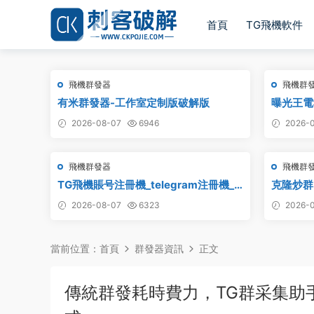
首頁
TG飛機軟件
飛機群發器
飛機群
有米群發器-工作室定制版破解版
曝光王電
2026-08-07
6946
2026-0
飛機群發器
飛機群
TG飛機賬号注冊機_telegram注冊機_
克隆炒群
電報飛機号注冊機破解版
炒群，自
2026-08-07
6323
2026-0
件 TG
電報群發 
當前位置：
首頁
群發器資訊
正文
傳統群發耗時費力，TG群采集助