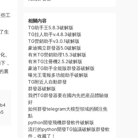
這些工
相關内容
TG助手王5.8.3破解版
了生
TG拉人助手v.4.8.3破解版
TG營銷助手v3.0.1破解版
豪迪獨立群發器5.0破解版
端化、
有米TG營銷助理1.5.3破解版
有米TG注冊機2.5.2破解版
動下，
豪迪TG助手全能版群發器破解版
的裏
曝光王電報多功能助手破解版
TG附近人自動群發
群發器破解版
我們TG群發器要在國内先把産品體驗做
好
%b4
如何群發telegram大模型領域的關注焦
b5
點
python開發飛機群發軟件破解版
流行的python開發TG協議破解版群發軟
件，收藏了！