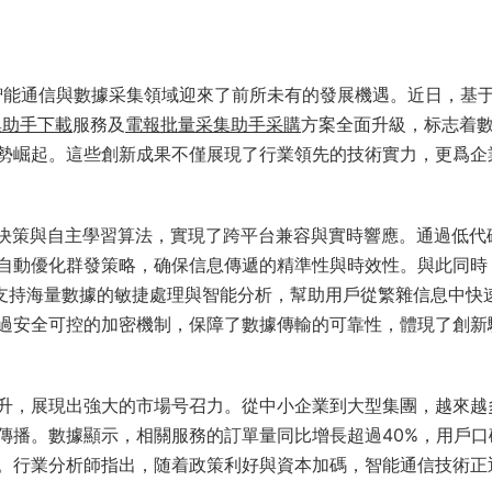
，智能通信與數據采集領域迎來了前所未有的發展機遇。近日，基
集助手下載
服務及
電報批量采集助手采購
方案全面升級，标志着
勢崛起。這些創新成果不僅展現了行業領先的技術實力，更爲企
能決策與自主學習算法，實現了跨平台兼容與實時響應。通過低代
自動優化群發策略，确保信息傳遞的精準性與時效性。與此同時
，支持海量數據的敏捷處理與智能分析，幫助用戶從繁雜信息中快
過安全可控的加密機制，保障了數據傳輸的可靠性，體現了創新
升，展現出強大的市場号召力。從中小企業到大型集團，越來越
傳播。數據顯示，相關服務的訂單量同比增長超過40%，用戶口
。行業分析師指出，随着政策利好與資本加碼，智能通信技術正