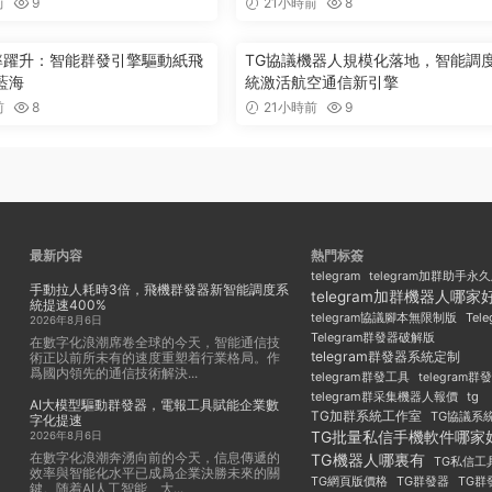
前
9
21小時前
8
效率躍升：智能群發引擎驅動紙飛
TG協議機器人規模化落地，智能調
藍海
統激活航空通信新引擎
前
8
21小時前
9
最新内容
熱門标簽
telegram
telegram加群助手永
手動拉人耗時3倍，飛機群發器新智能調度系
telegram加群機器人哪家
統提速400%
Tel
telegram協議腳本無限制版
2026年8月6日
Telegram群發器破解版
在數字化浪潮席卷全球的今天，智能通信技
telegram群發器系統定制
術正以前所未有的速度重塑着行業格局。作
爲國内領先的通信技術解決...
telegram群發工具
telegram
telegram群采集機器人報價
tg
AI大模型驅動群發器，電報工具賦能企業數
TG加群系統工作室
TG協議系
字化提速
TG批量私信手機軟件哪家
2026年8月6日
在數字化浪潮奔湧向前的今天，信息傳遞的
TG機器人哪裏有
TG私信工
效率與智能化水平已成爲企業決勝未來的關
TG群發器
TG群
TG網頁版價格
鍵。随着AI人工智能、大...