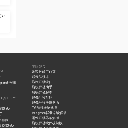
度系
友情鏈接：
刺客破解工作室
久版
飛機群發器
好
飛機群發軟件
egram群發器
飛機群發助手
飛機群發腳本
飛機群發營銷
群發工具工作室
飛機群發器破解版
TG群發器破解版
統破解版
telegram群發器破解版
好
電報群發器破解版
具報價
飛機群發軟件破解版
發器破解版