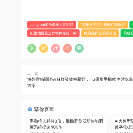
telegram加群機器人哪家好
TG批量私信手機軟件哪家好
紙飛機批量加群軟件免費下載
紙飛機群發系統報價
飛機
上一篇
海外營銷團隊破解群發效率瓶頸：TG采集手機軟件與協
方案
猜你喜歡
手動拉人耗時3倍，飛機群發器新智能調
AI大模
度系統提速400%
數字化提