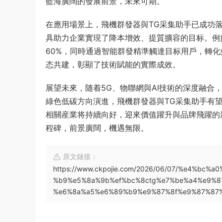
藍海廣闊的發展前景，未來可期。
在應用場景上，飛機群發器與TG采集助手已成功
具助力企業實現了降本增效、提質擴容的目标。例
60%，同時通過智能群發精準觸達目标用戶，轉
态共建，彰顯了技術賦能的實際成效。
展望未來，随着5G、物聯網與AI技術的深度融
綠色低碳方向演進，飛機群發器與TG采集助手有
相關産業将持續向好，迎來價值躍升與品牌飛躍的
程碑，前景廣闊，機遇無限。
原文鏈接：
https://www.ckpojie.com/2026/06/07/%e4%b
%b9%e5%8a%9b%ef%bc%8ctg%e7%be%a4%e9%
%e6%8a%a5%e6%89%b9%e9%87%8f%e9%87%87