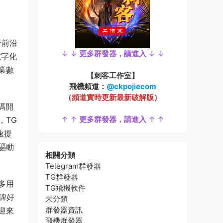
于前沿
↓ ↓
更多群發器，請進入
↓ ↓
數字化
業數
【刺客工作室】
飛機頻道：
@ckpojiecom
（頻道實時更新最新破解版）
碼開
↑ ↑
更多群發器，請進入
↑ ↑
，TG
速提
驅動
相關分類
Telegram群發器
TG群發器
多用
TG飛機軟件
碑好
未分類
群發器資訊
迎來
飛機群發器