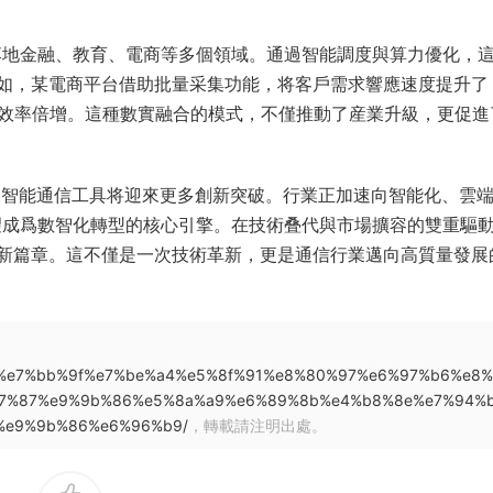
落地金融、教育、電商等多個領域。通過智能調度與算力優化，
如，某電商平台借助批量采集功能，将客戶需求響應速度提升了
化效率倍增。這種數實融合的模式，不僅推動了産業升級，更促進
合，智能通信工具将迎來更多創新突破。行業正加速向智能化、雲
望成爲數智化轉型的核心引擎。在技術叠代與市場擴容的雙重驅
新篇章。這不僅是一次技術革新，更是通信行業邁向高質量發展
c%a0%e7%bb%9f%e7%be%a4%e5%8f%91%e8%80%97%e6%97%b6%e8
87%87%e9%9b%86%e5%8a%a9%e6%89%8b%e4%b8%8e%e7%94%
%e9%9b%86%e6%96%b9/
，轉載請注明出處。