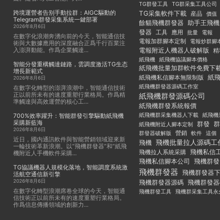
TG群發工具
TG群采集工具公司
跨境運營者告别手動拉群：AIGC驅動的
TG采集軟件下載
産品
價值
Telegram群發采集系統一鍵部署
餘貓飛機群發器
助手王飛機
2026年8月6日
發器
工具
應用
批量
電報
在數字化浪潮奔湧向前的今天，智能通信技
電報加群腳本定制
電報炒群腳
術與大數據應用的深度融合正爲千行百業注
入澎湃動能。作爲企業觸達...
電報附近人機器人破解版
精
紙飛機
紙飛機協議腳本價格
智能分發重構觸達鏈路，雲調度激活TG生态
紙飛機批量加群軟件免費下
增長新範式
紙
紙飛機私信腳本無限制版
2026年8月6日
紙飛機群發器源碼工作室
在數字化轉型的澎湃浪潮中，智能通信技術
正以前所未有的速度重塑行業格局。作爲精
紙飛機群發源碼公司
準觸達與高效運營的核心工...
紙飛機群發系統報價
紙飛機群采集機器人下載
紙飛機
700%效率躍升：智能群發引擎驅動紙飛機
采購新藍海
群發
群
紙飛機附近人腳本定制
2026年8月6日
群發器破解版
營銷
這個
軟件
近日，國内通訊軟件與智能營銷領域迎來新
飛機批量拉人源碼工
飛機
一輪技術革新浪潮。以“飛機群發器”和“紙飛
飛機私信
飛機拉人系統采購
機附近人手機軟件采購...
飛機私信腳本公司
飛機群發
TG協議機器人規模化落地，智能調度系統激
飛機群發器
飛機群發器
活航空通信新引擎
2026年8月6日
飛機群發器
飛機群發器源碼
在數字化轉型浪潮席卷全球的今天，智能通
飛機群發工具
飛機群采集工具永
信技術正以前所未有的速度重塑行業格局。
作爲信息傳播領域的創新力...