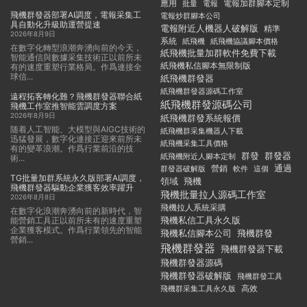
應用
電報加群腳本定制
批量
電報
飛機群發器部署AI調度，電報采集工
電報炒群腳本公司
具自動化升級助運營提速
電報附近人機器人破解版
精準
2026年8月9日
系統
紙飛機
紙飛機協議腳本價格
在數字化轉型浪潮奔湧向前的今天，
紙飛機批量加群軟件免費下載
智能通信與數據采集技術正以前所未
紙飛機私信腳本無限制版
有的速度重塑行業格局。作爲連接全
球信...
紙飛機群發器
紙飛機群發器源碼工作室
遠程拓客轉化難？飛機群發器聯合紙
紙飛機群發源碼公司
飛機工作室推智能雲調度方案
2026年8月9日
紙飛機群發系統報價
随着人工智能、大模型與AIGC技術的
紙飛機群采集機器人下載
迅猛發展，數字化連接正迎來前所未
紙飛機采集工具價格
有的變革浪潮。作爲行業前沿的技
群發
群發器
紙飛機附近人腳本定制
術...
通過
群發器破解版
營銷
這個
軟件
TG批量加群系統永久版部署AI調度，
領域
飛機
飛機群發器驅動企業獲客效率躍升
飛機批量拉人源碼工作室
2026年8月8日
飛機拉人系統采購
在數字化浪潮奔湧向前的新時代，智
飛機私信工具永久版
能營銷工具正以前所未有的速度重塑
企業獲客模式。作爲行業領先的智能
飛機私信腳本公司
飛機群發
營銷...
飛機群發器
飛機群發器下載
飛機群發器源碼
飛機群發器破解版
飛機群發工具
飛機群采集工具永久版
高效