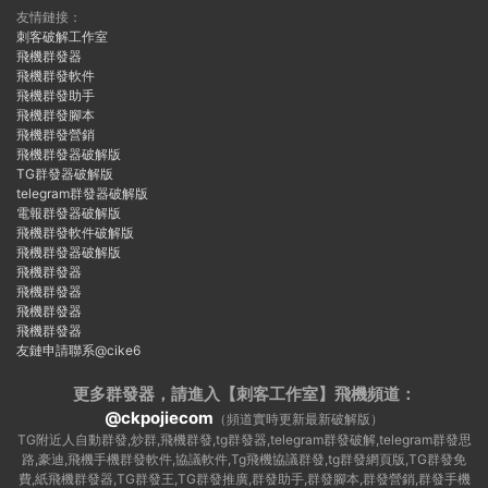
友情鏈接：
刺客破解工作室
飛機群發器
飛機群發軟件
飛機群發助手
飛機群發腳本
飛機群發營銷
飛機群發器破解版
TG群發器破解版
telegram群發器破解版
電報群發器破解版
飛機群發軟件破解版
飛機群發器破解版
飛機群發器
飛機群發器
飛機群發器
飛機群發器
友鏈申請聯系@cike6
更多群發器，請進入【刺客工作室】
飛機頻道：
@ckpojiecom
（頻道實時更新最新破解版）
TG附近人自動群發,炒群,飛機群發,tg群發器,telegram群發破解,telegram群發思
路,豪迪,飛機手機群發軟件,協議軟件,Tg飛機協議群發,tg群發網頁版,TG群發免
費,紙飛機群發器,TG群發王,TG群發推廣,群發助手,群發腳本,群發營銷,群發手機