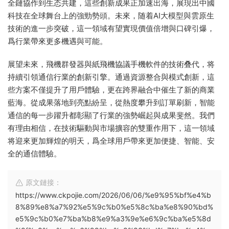
全鏈協作到生态共建，這些創新成果正加速出海，展現出中國
科技在全球舞台上的強勁勢頭。未來，随着AI大模型與雲原生
技術的進一步突破，這一領域有望實現價值倍增與口碑引爆，
爲行業帶來更多機遇與可能。
展望未來，飛機群發器與紙飛機協議手機軟件的技術叠代，将
持續引領通信行業的創新引擎。通過資源整合與模式創新，這
些方案不僅提升了用戶體驗，更在跨界融合中催生了新的商業
藍海。從成果落地到亮點紛呈，從熱度攀升到訂單刷新，智能
通信的每一步躍升都彰顯了行業的強勢崛起與成果斐然。我們
有理由相信，在技術驅動與市場擴容的雙重作用下，這一領域
将迎來更加輝煌的明天，爲全球用戶帶來更加便捷、智能、安
全的通信體驗。
原文鏈接：
https://www.ckpojie.com/2026/06/06/%e9%95%bf%e4%b
8%89%e8%a7%92%e5%9c%b0%e5%8c%ba%e8%90%bd%
e5%9c%b0%e7%ba%b8%e9%a3%9e%e6%9c%ba%e5%8d