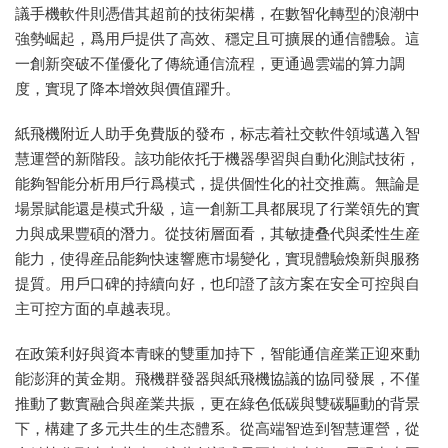
議手機軟件則憑借其超前的技術架構，在數智化轉型的浪潮中
強勢崛起，爲用戶提供了高效、穩定且可擴展的通信體驗。這
一創新突破不僅優化了傳統通信流程，更通過雲端的算力調
度，實現了降本增效與價值躍升。
紙飛機附近人助手免費版的發布，标志着社交軟件領域邁入智
慧運營的新階段。該功能依托于機器學習與自動化測試技術，
能夠智能分析用戶行爲模式，提供個性化的社交推薦。無論是
場景賦能還是模式升級，這一創新工具都展現了行業領先的實
力與成果豐碩的潛力。從技術層面看，其敏捷叠代與柔性生産
能力，使得産品能夠快速響應市場變化，實現體驗煥新與服務
提質。用戶口碑的持續向好，也印證了該方案在安全可控與自
主可控方面的卓越表現。
在政策利好與資本青睐的雙重加持下，智能通信産業正迎來動
能澎湃的黃金期。飛機群發器與紙飛機協議的協同發展，不僅
推動了數實融合與産業共振，更在綠色低碳與雙碳驅動的背景
下，構建了多元共生的生态體系。從高端智造到智慧運營，從