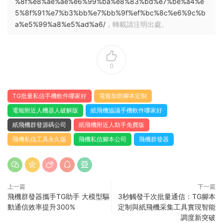
%8f%e8%ae%ae%e6%99%ba%e8%83%bd%e7%be%a4%e
5%8f%91%e7%b3%bb%e7%bb%9f%ef%bc%8c%e6%9c%b
a%e5%99%a8%e5%ad%a6/
，轉載請注明出處。
0
TG批量私信手機軟件哪家好
電報加群腳本定制
電報附近人機器人破解版
紙飛機協議手機軟件哪家好
紙飛機群發源碼公司
紙飛機附近人助手免費版
飛機私信工具永久版
飛機私信腳本公司
飛機群發器
上一篇
下一篇
飛機群發器攜手TG助手 大模型驅
3秒觸發千次批量通信：TG腳本
動通信效率提升300%
定制與紙飛機采集工具實現智能
調度新突破