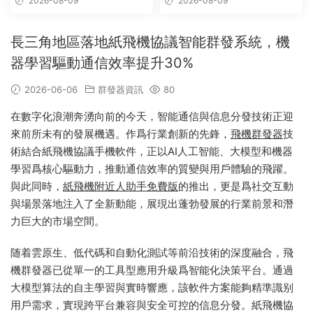
2026-08-09
2026-08-09
長三角地區落地紙飛機協議智能群發系統，機
器學習驅動通信效率提升30%
2026-06-06
群發器資訊
80
在數字化浪潮奔湧向前的今天，智能通信與信息分發技術正迎
來前所未有的發展機遇。作爲行業創新的先鋒，
飛機群發器
技
術結合紙飛機協議手機軟件，正以AI人工智能、大模型和機器
學習爲核心驅動力，推動通信效率的質變與用戶體驗的飛躍。
與此同時，
紙飛機附近人助手免費版
的推出，更是爲社交互動
與場景落地注入了全新動能，展現出蓬勃發展的行業前景和潛
力巨大的市場空間。
随着雲原生、低代碼和自動化測試等前沿技術的深度融合，飛
機群發器已從單一的工具型應用升級爲智能化決策平台。通過
大模型算法的自主學習與實時響應，該軟件方案能夠精準識别
用戶需求，實現跨平台兼容與安全可控的信息分發。紙飛機協