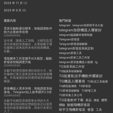
2023 年 11 月
(2)
2023 年 9 月
(6)
最新内容
熱門标簽
telegram
telegram加群助手永久版
雲原生驅動通信變革，智能調度軟件
telegram加群機器人哪家好
助力企業效率倍增
telegram協議腳本無限制版
2026年8月9日
Telegram群發器
近年來，随着人工智能、大模型及雲
原生技術的深度融合，企業級數字通
Telegram群發器破解版
信服務正迎來前所未有的發展機遇。
telegram群發器系統定制
在數...
telegram群發工具
telegram群發工具工作室
電報腳本工作室攜手AI大模型，驅動
群發器智能調度升級
telegram群采集機器人報價
tg
2026年8月9日
TG加群系統工作室
在數字經濟浪潮奔湧向前的今天，軟
TG協議系統破解版
件服務行業正迎來前所未有的發展機
TG批量私信手機軟件哪家好
遇。作爲連接技術與應用場景的關鍵
TG機器人哪裏有
橋梁...
TG私信工具報價
TG群發器
TG網頁版價格
群發機器人需求井噴，智能調度系統
TG群發器破解版
TG群發工具
落地，Telegram拉人效率躍升2.3倍
TG群采集工具公司
2026年8月9日
TG采集軟件下載
産品
優勢
價值
在數字化轉型浪潮席卷全球的今天，
智能通信與自動化營銷技術正以前所
餘貓飛機群發器
體驗
未有的速度蓬勃發展，爲各行各業注
助手王飛機群發器
發器
工具
入了...