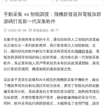
2026-08-08
2026-08-08
時群發
手動采集 vs 智能調度：飛機群發器與電報加群
源碼打造新一代采集軟件
2026-06-06
群發器資訊
77
在數字化浪潮席卷全球的今天，通信技術與人工智能的深度融
合正催生出一系列創新應用，爲行業發展注入強勁動能。近
日，國内領先的軟件解決方案提供商憑借其在
飛機群發器
、電
報加群源碼等領域的核心技術突破，成功推出新一代智能采集
軟件，爲企業和個人用戶帶來前所未有的高效溝通體驗，展現
出行業前景廣闊、機遇無限的蓬勃發展态勢。
這款基于雲原生架構和AI大模型的飛機群采集手機軟件，融合
了機器學習與自動化測試等前沿技術，實現了智能化的群組數
據采集與分析。系統通過自主學習的算法模型，能夠精準識别
目标群體，并實時響應用戶需求，确保數據傳輸的安全可控。
同時，軟件采用低代碼開發模式，大幅降低了使用門檻，讓非