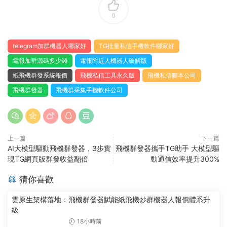
0
telegram加群機器人哪家好
TG批量私信手機軟件哪家好
電報加群源碼多少錢
電報附近人機器人破解版
紙飛機群發系統報價
飛機私信工具永久版
飛機私信腳本公司
飛機群發器
飛機群采集手機軟件公司
上一篇
下一篇
AI大模型驅動飛機群發器，3步實
飛機群發器攜手TG助手 大模型驅
現TG網頁版群發收益翻倍
動通信效率提升300%
猜你喜歡
雲原生架構落地：飛機群發器賦能紙飛機炒群機器人報價體系升
級
18小時前