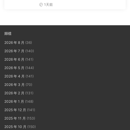
1天前
歸檔
2026 年 8 月
(36)
2026 年 7 月
(140)
2026 年 6 月
(141)
2026 年 5 月
(144)
2026 年 4 月
(141)
2026 年 3 月
(70)
2026 年 2 月
(131)
2026 年 1 月
(148)
2025 年 12 月
(141)
2025 年 11 月
(153)
2025 年 10 月
(150)