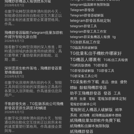
飛機炒群機器人報價體系升級
telegram協議腳本無限制版
2026年8月7日
Telegram群發器
在數字化轉型浪潮奔湧向前的今天，
智能通信技術與自動化交互方案正以
Telegram群發器破解版
前所未有的速度重塑企業運營格局。
telegram群發器系統定制
作爲...
telegram群發工具
telegram群發工具工作室
飛機群發器驅動Telegram批量加群軟
件躍升智能化新台階
telegram群采集機器人報價
tg
2026年8月7日
TG加群系統工作室
随着數字化轉型浪潮的深入推進，即
TG協議系統破解版
時通訊領域的創新應用持續湧現，爲
TG批量私信手機軟件哪家好
行業帶來了蓬勃發展的新動能。近
TG機器人哪裏有
期，圍...
TG私信工具報價
TG群發器
TG網頁版價格
深圳雲原生軟件落地，飛機群發器重
TG群發器破解版
TG群發工具
塑傳播鏈路
TG群采集工具公司
2026年8月7日
TG采集軟件下載
産品
優勢
價值
在數字化浪潮奔湧向前的今天，智能
工具與前沿技術的深度融合正爲各行
餘貓飛機群發器
體驗
各業注入澎湃動能。作爲連接信息與
助手王飛機群發器
發器
工具
用戶...
應用
電報加群腳本定制
批量
電報
手動群發失效，TG監聽系統公司飛機
電報炒群腳本公司
群發器雲原生調度3秒觸達
電報附近人機器人破解版
精準
2026年8月7日
系統
紙飛機
紙飛機協議腳本價格
在數字化浪潮奔湧向前的今天，智能
紙飛機批量加群軟件免費下載
通信與自動化交互技術正以前所未有
紙飛機私信腳本無限制版
的速度重塑行業格局。作爲連接企業
與海...
紙飛機群發器