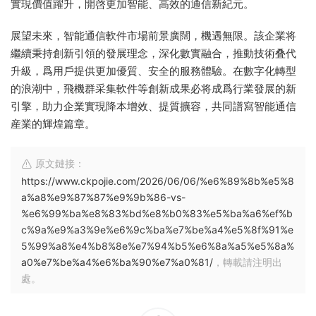
實現價值躍升，開啓更加智能、高效的通信新紀元。
展望未來，智能通信軟件市場前景廣闊，機遇無限。該企業将
繼續秉持創新引領的發展理念，深化數實融合，推動技術叠代
升級，爲用戶提供更加優質、安全的服務體驗。在數字化轉型
的浪潮中，飛機群采集軟件等創新成果必将成爲行業發展的新
引擎，助力企業實現降本增效、提質擴容，共同譜寫智能通信
産業的輝煌篇章。
原文鏈接：
https://www.ckpojie.com/2026/06/06/%e6%89%8b%e5%8
a%a8%e9%87%87%e9%9b%86-vs-
%e6%99%ba%e8%83%bd%e8%b0%83%e5%ba%a6%ef%b
c%9a%e9%a3%9e%e6%9c%ba%e7%be%a4%e5%8f%91%e
5%99%a8%e4%b8%8e%e7%94%b5%e6%8a%a5%e5%8a%
a0%e7%be%a4%e6%ba%90%e7%a0%81/
，轉載請注明出
處。