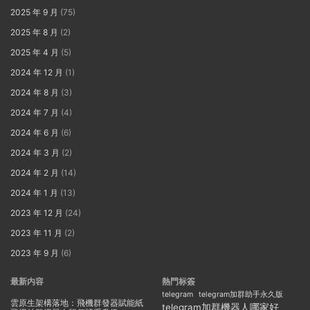
2025 年 9 月
(75)
2025 年 8 月
(2)
2025 年 4 月
(5)
2024 年 12 月
(1)
2024 年 8 月
(3)
2024 年 7 月
(4)
2024 年 6 月
(6)
2024 年 3 月
(2)
2024 年 2 月
(14)
2024 年 1 月
(13)
2023 年 12 月
(24)
2023 年 11 月
(2)
2023 年 9 月
(6)
最新内容
熱門标簽
telegram
telegram加群助手永久版
雲原生架構落地：飛機群發器賦能紙
telegram加群機器人哪家好