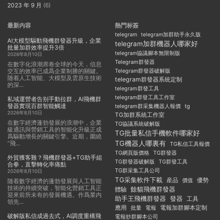
2023 年 9 月
(6)
最新内容
熱門标簽
telegram
telegram加群助手永久版
AI大模型驅動飛機群發器升級，企業
telegram加群機器人哪家好
批量加群效率提升3倍
telegram協議腳本無限制版
2026年8月10日
Telegram群發器
在數字化浪潮席卷全球的今天，信息
交互的效率已成爲企業制勝的關鍵。
Telegram群發器破解版
随着人工智能、大模型及雲原生技術
telegram群發器系統定制
的深...
telegram群發工具
telegram群發工具工作室
私域運營者告别手動拉群，AI飛機群
發器實現百群智能觸達
telegram群采集機器人報價
tg
2026年8月10日
TG加群系統工作室
在數字經濟蓬勃發展的浪潮中，企業
TG協議系統破解版
級通訊與營銷工具的智能化升級正成
TG批量私信手機軟件哪家好
爲驅動增長的關鍵引擎。近期，圍繞
TG機器人哪裏有
“飛...
TG私信工具報價
TG群發器
TG網頁版價格
外貿獲客難？飛機群發器+TG助手組
TG群發器破解版
TG群發工具
合拳，直擊轉化率痛點
TG群采集工具公司
2026年8月10日
TG采集軟件下載
産品
優勢
價值
随着數字經濟的蓬勃發展與人工智能
技術的持續突破，智能化營銷工具正
餘貓飛機群發器
體驗
迎來前所未有的發展機遇。作爲業内
助手王飛機群發器
發器
工具
領先...
應用
電報加群腳本定制
批量
電報
破解版私信成過去式，AI調度重構飛
電報炒群腳本公司