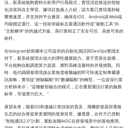
法，新系統能夠實時分析用戶行爲模式，實現消息推送的智能
化決策與自主學習。據項目負責人介紹，該方案已實現毫秒級
響應速度，并支持跨平台兼容，确保在iOS、Android及Web端
均能穩定運行。這一技術突破标志着通訊軟件從“被動工具”向
“主動夥伴”的跨越式升級，爲行業樹立了安全可控、高效可靠的
标杆。
在telegram炒群腳本公司提供的自動化測試與DevOps實踐支
持下，新系統展現出強大的彈性擴展能力。基于雲原生架構，
平台能夠自動調度算力資源，應對高峰流量時的并發挑戰。同
時，低代碼開發環境讓企業無需複雜編程即可快速定制專屬通
訊策略，實現從“經驗驅動”到“數據驅動”的轉型。一位資深行業
分析師表示：“這種數智融合的模式，正在重塑通訊行業的服務
标準，市場潛力巨大。”
展望未來，随着5G和邊緣計算技術的普及，飛機群發器與電報
生态的結合将迎來更廣闊的發展前景。據透露，合作方已啓動
“智能通訊2.0”計劃，重點攻關AIGC在群發場景中的落地應用。