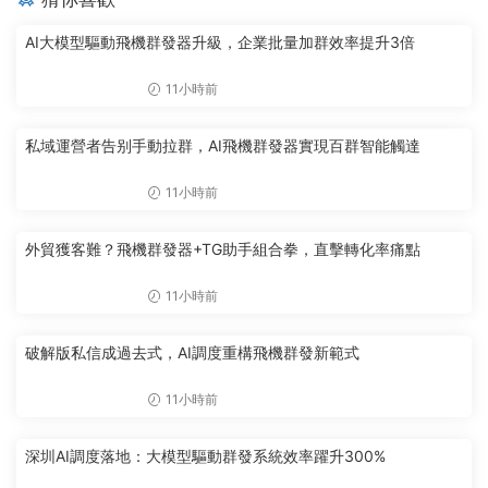
AI大模型驅動飛機群發器升級，企業批量加群效率提升3倍
11小時前
私域運營者告别手動拉群，AI飛機群發器實現百群智能觸達
11小時前
外貿獲客難？飛機群發器+TG助手組合拳，直擊轉化率痛點
11小時前
破解版私信成過去式，AI調度重構飛機群發新範式
11小時前
深圳AI調度落地：大模型驅動群發系統效率躍升300%