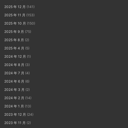
2025 年 12 月
(141)
2025 年 11 月
(153)
2025 年 10 月
(150)
2025 年 9 月
(75)
2025 年 8 月
(2)
2025 年 4 月
(5)
2024 年 12 月
(1)
2024 年 8 月
(3)
2024 年 7 月
(4)
2024 年 6 月
(6)
2024 年 3 月
(2)
2024 年 2 月
(14)
2024 年 1 月
(13)
2023 年 12 月
(24)
2023 年 11 月
(2)