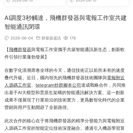
2026-08-10
2026-08-10
具,tg群發
自動拉人，破解版
AI調度3秒觸達，飛機群發器與電報工作室共建
智能通訊閉環
2026-06-04
群發器資訊
179
【
飛機群發器
與電報工作室攜手共築智能通訊新生态，創新軟
件引領行業蓬勃發展】
在數字化浪潮席卷全球的今天，通信技術正以前所未有的速度
叠代升級。近日，國内領先的飛機群發器技術團隊與
電報附近
人源碼工作室
、
telegram炒群腳本公司
達成戰略合作，共同推
出基于AI大模型和雲原生架構的智能通訊解決方案。這一創新
成果不僅展現了行業前沿的技術實力，更爲數智化時代的企業
營銷與用戶互動開辟了全新路徑。
此次合作的核心在于将飛機群發器的精準分發能力與電報附近
人源碼工作室的智能定位技術深度融合。通過引入機器學習算