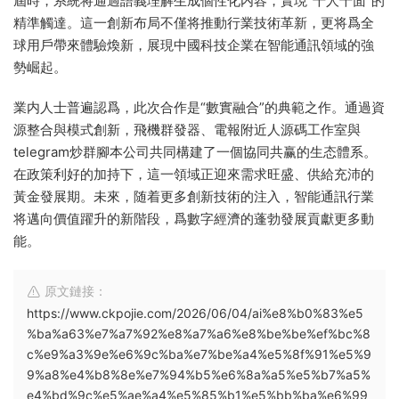
屆時，系統将通過語義理解生成個性化内容，實現“千人千面”的
精準觸達。這一創新布局不僅将推動行業技術革新，更将爲全
球用戶帶來體驗煥新，展現中國科技企業在智能通訊領域的強
勢崛起。
業内人士普遍認爲，此次合作是“數實融合”的典範之作。通過資
源整合與模式創新，飛機群發器、電報附近人源碼工作室與
telegram炒群腳本公司共同構建了一個協同共赢的生态體系。
在政策利好的加持下，這一領域正迎來需求旺盛、供給充沛的
黃金發展期。未來，随着更多創新技術的注入，智能通訊行業
将邁向價值躍升的新階段，爲數字經濟的蓬勃發展貢獻更多動
能。
原文鏈接：
https://www.ckpojie.com/2026/06/04/ai%e8%b0%83%e5
%ba%a63%e7%a7%92%e8%a7%a6%e8%be%be%ef%bc%8
c%e9%a3%9e%e6%9c%ba%e7%be%a4%e5%8f%91%e5%9
9%a8%e4%b8%8e%e7%94%b5%e6%8a%a5%e5%b7%a5%
e4%bd%9c%e5%ae%a4%e5%85%b1%e5%bb%ba%e6%99