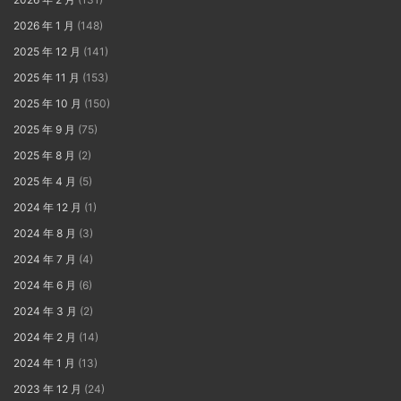
2026 年 1 月
(148)
2025 年 12 月
(141)
2025 年 11 月
(153)
2025 年 10 月
(150)
2025 年 9 月
(75)
2025 年 8 月
(2)
2025 年 4 月
(5)
2024 年 12 月
(1)
2024 年 8 月
(3)
2024 年 7 月
(4)
2024 年 6 月
(6)
2024 年 3 月
(2)
2024 年 2 月
(14)
2024 年 1 月
(13)
2023 年 12 月
(24)