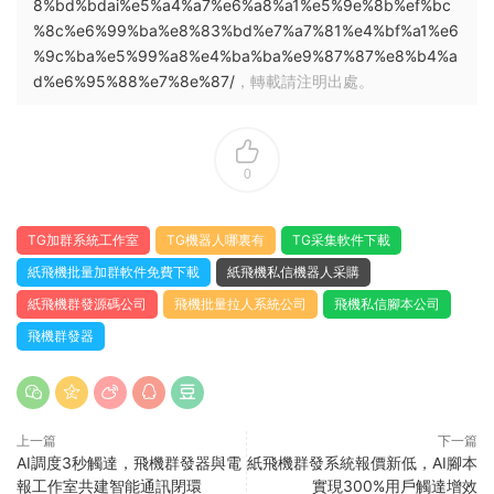
8%bd%bdai%e5%a4%a7%e6%a8%a1%e5%9e%8b%ef%bc
%8c%e6%99%ba%e8%83%bd%e7%a7%81%e4%bf%a1%e6
%9c%ba%e5%99%a8%e4%ba%ba%e9%87%87%e8%b4%a
d%e6%95%88%e7%8e%87/
，轉載請注明出處。
0
TG加群系統工作室
TG機器人哪裏有
TG采集軟件下載
紙飛機批量加群軟件免費下載
紙飛機私信機器人采購
紙飛機群發源碼公司
飛機批量拉人系統公司
飛機私信腳本公司
飛機群發器
上一篇
下一篇
AI調度3秒觸達，飛機群發器與電
紙飛機群發系統報價新低，AI腳本
報工作室共建智能通訊閉環
實現300%用戶觸達增效