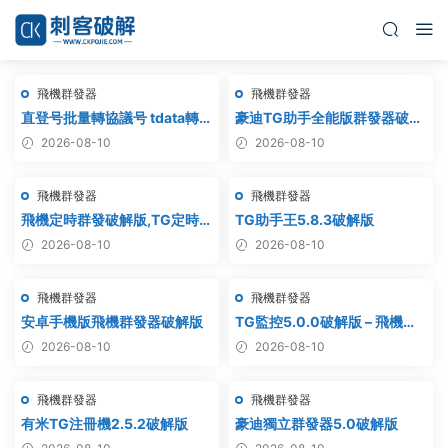
飛機群發器
飛機群發器
直登号批量轉協議号 tdata轉
豪迪TG助手全能版群發器破解
session – 附破解工具
版
2026-08-10
2026-08-10
飛機群發器
飛機群發器
飛機定時群發破解版,TG定時群
TG助手王5.8.3破解版
發,電報定時群發,telegram定
2026-08-10
2026-08-10
時群發
飛機群發器
飛機群發器
安卓手機版飛機群發器破解版
TG監控5.0.0破解版 – 飛機監
聽軟件
2026-08-10
2026-08-10
飛機群發器
飛機群發器
有米TG注冊機2.5.2破解版
豪迪獨立群發器5.0破解版