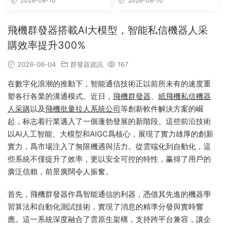
2026-08-10
2026-08-10
飛機群發器搭載AI大模型，智能私信機器人采
購效率提升300%
2026-06-04
群發器資訊
167
在數字化浪潮的推動下，智能通信技術正以前所未有的速度重
塑各行各業的溝通模式。近日，
飛機群發器
、
紙飛機私信機器
人采購
以及
飛機批量拉人系統公司
等創新軟件解決方案的崛
起，标志着行業邁入了一個蓬勃發展的新階段。這些前沿技術
以AI人工智能、大模型和AIGC爲核心，展現了實力雄厚的創新
實力，爲市場注入了無限機遇與活力。從雲端化到自動化，這
些系統不僅提升了效率，更以安全可控的特性，赢得了用戶的
廣泛信賴，前景廣闊令人振奮。
首先，飛機群發器作爲智能通信的利器，憑借其先進的機器學
習算法和自動化測試技術，實現了消息的精準分發與實時響
應。這一系統深度融合了雲原生架構，支持跨平台兼容，讓企