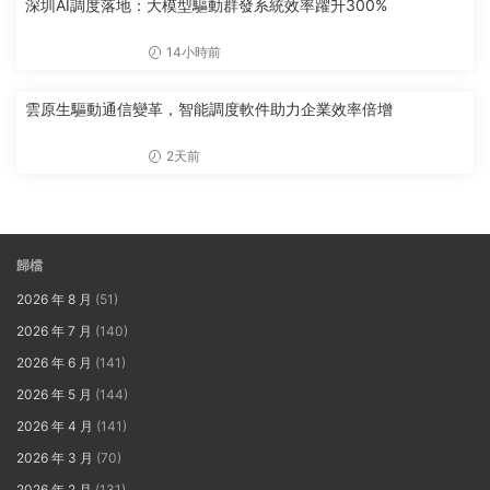
深圳AI調度落地：大模型驅動群發系統效率躍升300%
14小時前
雲原生驅動通信變革，智能調度軟件助力企業效率倍增
2天前
歸檔
2026 年 8 月
(51)
2026 年 7 月
(140)
2026 年 6 月
(141)
2026 年 5 月
(144)
2026 年 4 月
(141)
2026 年 3 月
(70)
2026 年 2 月
(131)