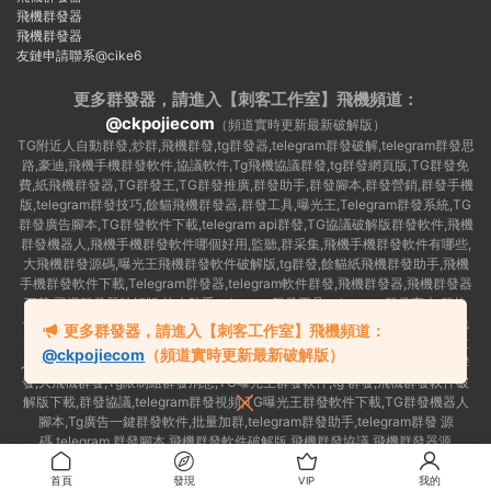
飛機群發器
飛機群發器
友鏈申請聯系@cike6
更多群發器，請進入【刺客工作室】
飛機頻道：
@ckpojiecom
（頻道實時更新最新破解版）
TG附近人自動群發,炒群,飛機群發,tg群發器,telegram群發破解,telegram群發思
路,豪迪,飛機手機群發軟件,協議軟件,Tg飛機協議群發,tg群發網頁版,TG群發免
費,紙飛機群發器,TG群發王,TG群發推廣,群發助手,群發腳本,群發營銷,群發手機
版,telegram群發技巧,餘貓飛機群發器,群發工具,曝光王,Telegram群發系統,TG
群發廣告腳本,TG群發軟件下載,telegram api群發,TG協議破解版群發軟件,飛機
群發機器人,飛機手機群發軟件哪個好用,監聽,群采集,飛機手機群發軟件有哪些,
大飛機群發源碼,曝光王飛機群發軟件破解版,tg群發,餘貓紙飛機群發助手,飛機
手機群發軟件下載,Telegram群發器,telegram軟件群發,飛機群發器,飛機群發器
下載,飛機群發器破解版,拉人助手,telegram群發工具,telegram 群發言,加群軟
件,Telegram怎麽群發,協議号注冊機,TG機器人群發消息,群發軟件,tg群發器免
更多群發器，請進入【刺客工作室】飛機頻道：
費版,私信軟件,tg群發廣告,telegram群發規則,telegram群發,telegram 群發,拉
@ckpojiecom
（頻道實時更新最新破解版）
人軟件,telegram批量群發,群發器破解版,曝光王飛機群發軟件,telegram自動群
發,大飛機群發,Tg限制組群發消息,TG曝光王群發軟件,tg 群發,飛機群發軟件破
解版下載,群發協議,telegram群發視頻,TG曝光王群發軟件下載,TG群發機器人
腳本,Tg廣告一鍵群發軟件,批量加群,telegram群發助手,telegram群發 源
碼,telegram 群發腳本,飛機群發軟件破解版,飛機群發協議,飛機群發器源
碼,telegram 群發工具,如何群發telegram,TG群發器
首頁
發現
VIP
我的