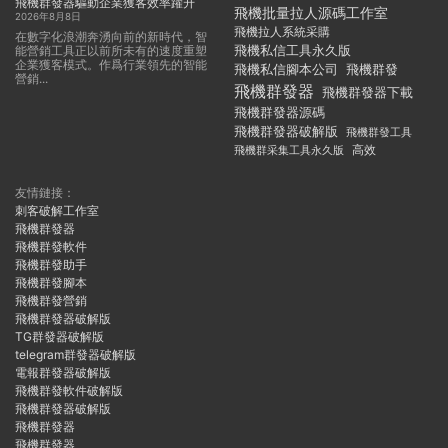
飛機群發器驅動企業獲客效率躍升
飛機批量拉人源碼工作室
2026年8月8日
飛機拉人系統采購
在數字化浪潮奔湧向前的新時代，智
飛機私信工具永久版
能營銷工具正以前所未有的速度重塑
企業獲客模式。作爲行業領先的智能
飛機私信腳本公司
飛機群發
營銷...
飛機群發器
飛機群發器下載
飛機群發器源碼
飛機群發器破解版
飛機群發工具
飛機群采集工具永久版
高效
友情鏈接：
刺客破解工作室
飛機群發器
飛機群發軟件
飛機群發助手
飛機群發腳本
飛機群發營銷
飛機群發器破解版
TG群發器破解版
telegram群發器破解版
電報群發器破解版
飛機群發軟件破解版
飛機群發器破解版
飛機群發器
飛機群發器