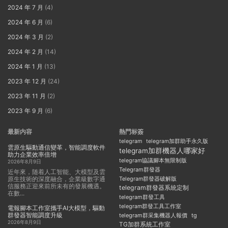
2024 年 7 月
(4)
2024 年 6 月
(6)
2024 年 3 月
(2)
2024 年 2 月
(14)
2024 年 1 月
(13)
2023 年 12 月
(24)
2023 年 11 月
(2)
2023 年 9 月
(6)
最新内容
熱門标簽
telegram
telegram加群助手永久版
雲原生驅動通信變革，智能調度軟件
telegram加群機器人哪家好
助力企業效率倍增
telegram協議腳本無限制版
2026年8月9日
Telegram群發器
近年來，随着人工智能、大模型及雲
原生技術的深度融合，企業級數字通
Telegram群發器破解版
信服務正迎來前所未有的發展機遇。
telegram群發器系統定制
在數...
telegram群發工具
telegram群發工具工作室
電報腳本工作室攜手AI大模型，驅動
群發器智能調度升級
telegram群采集機器人報價
tg
2026年8月9日
TG加群系統工作室