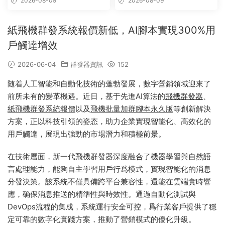
2026-08-09
2026-08-09
版
紙飛機群發系統報價新低，AI腳本實現300%用
戶觸達增效
2026-06-04
群發器資訊
152
随着人工智能和自動化技術的蓬勃發展，數字營銷領域迎來了
前所未有的變革機遇。近日，基于先進AI算法的
飛機群發器
、
紙飛機群發系統報價
以及
飛機批量加群腳本永久版
等創新解決
方案，正以科技引領的姿态，助力企業實現智能化、高效化的
用戶觸達，展現出強勁的市場潛力和積極前景。
在技術層面，新一代飛機群發器深度融合了機器學習與自然語
言處理能力，能夠自主學習用戶行爲模式，實現智能化的消息
分發決策。該系統不僅具備跨平台兼容性，還能在雲端實時響
應，确保消息推送的精準性與時效性。通過自動化測試與
DevOps流程的集成，系統運行安全可控，爲行業客戶提供了穩
定可靠的數字化實踐方案，推動了營銷模式的優化升級。