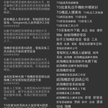
在數字經濟浪潮奔湧向前的今天，軟
TG協議系統破解版
件服務行業正迎來前所未有的發展機
TG批量私信手機軟件哪家好
遇。作爲連接技術與應用場景的關鍵
TG機器人哪裏有
橋梁...
TG私信工具報價
TG群發器
TG網頁版價格
群發機器人需求井噴，智能調度系統
TG群發器破解版
TG群發工具
落地，Telegram拉人效率躍升2.3倍
TG群采集工具公司
2026年8月9日
TG采集軟件下載
産品
優勢
價值
在數字化轉型浪潮席卷全球的今天，
智能通信與自動化營銷技術正以前所
餘貓飛機群發器
體驗
未有的速度蓬勃發展，爲各行各業注
助手王飛機群發器
發器
工具
入了...
應用
電報加群腳本定制
批量
電報
飛機群發器部署AI調度，電報采集工
電報炒群腳本公司
具自動化升級助運營提速
電報附近人機器人破解版
精準
2026年8月9日
系統
紙飛機
紙飛機協議腳本價格
在數字化轉型浪潮奔湧向前的今天，
紙飛機批量加群軟件免費下載
智能通信與數據采集技術正以前所未
紙飛機私信腳本無限制版
有的速度重塑行業格局。作爲連接全
球信...
紙飛機群發器
紙飛機群發器源碼工作室
遠程拓客轉化難？飛機群發器聯合紙
紙飛機群發源碼公司
飛機工作室推智能雲調度方案
2026年8月9日
紙飛機群發系統報價
随着人工智能、大模型與AIGC技術的
紙飛機群采集機器人下載
迅猛發展，數字化連接正迎來前所未
紙飛機采集工具價格
有的變革浪潮。作爲行業前沿的技
群發
群發器
紙飛機附近人腳本定制
術...
通過
群發器破解版
營銷
這個
軟件
TG批量加群系統永久版部署AI調度，
領域
飛機