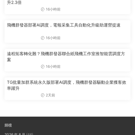
升2.3倍
16小時前
飛機群發器部署AI調度，電報采集工具自動化升級助運營提速
16小時前
遠程拓客轉化難？飛機群發器聯合紙飛機工作室推智能雲調度方
案
16小時前
TG批量加群系統永久版部署AI調度，飛機群發器驅動企業獲客效
率躍升
2天前
歸檔
2026 年 8 月
(46)