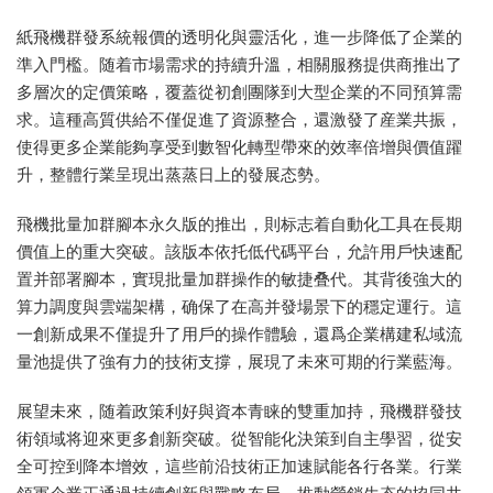
紙飛機群發系統報價的透明化與靈活化，進一步降低了企業的
準入門檻。随着市場需求的持續升溫，相關服務提供商推出了
多層次的定價策略，覆蓋從初創團隊到大型企業的不同預算需
求。這種高質供給不僅促進了資源整合，還激發了産業共振，
使得更多企業能夠享受到數智化轉型帶來的效率倍增與價值躍
升，整體行業呈現出蒸蒸日上的發展态勢。
飛機批量加群腳本永久版的推出，則标志着自動化工具在長期
價值上的重大突破。該版本依托低代碼平台，允許用戶快速配
置并部署腳本，實現批量加群操作的敏捷叠代。其背後強大的
算力調度與雲端架構，确保了在高并發場景下的穩定運行。這
一創新成果不僅提升了用戶的操作體驗，還爲企業構建私域流
量池提供了強有力的技術支撐，展現了未來可期的行業藍海。
展望未來，随着政策利好與資本青睐的雙重加持，飛機群發技
術領域将迎來更多創新突破。從智能化決策到自主學習，從安
全可控到降本增效，這些前沿技術正加速賦能各行各業。行業