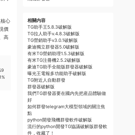
相關内容
焦核心
TG助手王5.8.3破解版
現價
TG拉人助手v.4.8.3破解版
、高
TG營銷助手v3.0.1破解版
豪迪獨立群發器5.0破解版
有米TG營銷助理1.5.3破解版
有米TG注冊機2.5.2破解版
豪迪TG助手全能版群發器破解版
%9
曝光王電報多功能助手破解版
1%
TG附近人自動群發
群發器破解版
我們TG群發器要在國内先把産品體驗做
好
如何群發telegram大模型領域的關注焦
點
python開發飛機群發軟件破解版
流行的python開發TG協議破解版群發軟
件，收藏了！