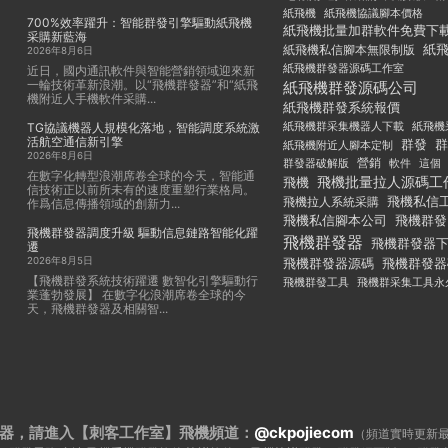
紙飛機
紙飛機協議腳本價格
700%效率躍升：智能群發引擎驅動紙飛機
紙飛機批量加群軟件免費下
采購新藍海
紙
紙飛機私信腳本無限制版
2026年8月6日
紙飛機群發器源碼工作室
近日，國内通訊軟件與智能營銷領域迎來新
一輪技術革新浪潮。以“飛機群發器”和“紙飛
紙飛機群發源碼公司
機附近人手機軟件采購...
紙飛機群發系統報價
紙飛機群采集機器人下載
紙飛機
TG協議機器人規模化落地，智能調度系統激
活航空通信新引擎
群發
群
紙飛機附近人腳本定制
2026年8月6日
群發器破解版
營銷
這個
軟件
在數字化轉型浪潮席卷全球的今天，智能通
飛機批量拉人源碼工
飛機
信技術正以前所未有的速度重塑行業格局。
飛機私信
飛機拉人系統采購
作爲信息傳播領域的創新力...
飛機私信腳本公司
飛機群發
飛機群發器調度升級 驅動信息鏈路智能化躍
飛機群發器
飛機群發器
遷
2026年8月5日
飛機群發器
飛機群發器源碼
【飛機群發系統技術躍遷 數智化引擎驅動行
飛機群發工具
飛機群采集工具永
業蓬勃發展】 在數字化浪潮席卷全球的今
天，飛機群發器及相關智...
器，請進入【刺客工作室】
飛機頻道：
@ckpojiecom
（頻道實時更新