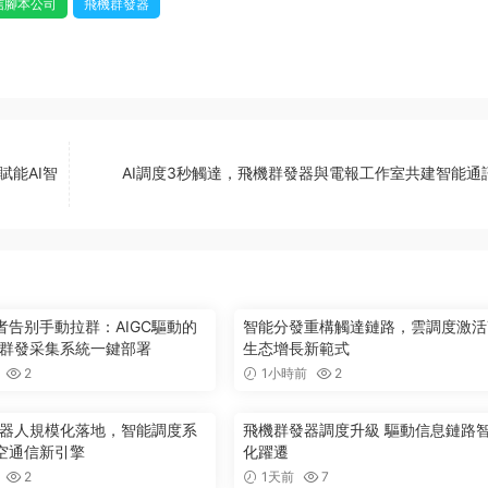
信腳本公司
飛機群發器
賦能AI智
AI調度3秒觸達，飛機群發器與電報工作室共建智能通
者告别手動拉群：AIGC驅動的
智能分發重構觸達鏈路，雲調度激活
ram群發采集系統一鍵部署
生态增長新範式
2
1小時前
2
機器人規模化落地，智能調度系
飛機群發器調度升級 驅動信息鏈路
空通信新引擎
化躍遷
2
1天前
7