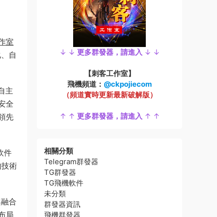
作室
↓ ↓
更多群發器，請進入
↓ ↓
化、自
【刺客工作室】
飛機頻道：
@ckpojiecom
自主
（頻道實時更新最新破解版）
安全
↑ ↑
更多群發器，請進入
↑ ↑
領先
相關分類
軟件
Telegram群發器
的技術
TG群發器
TG飛機軟件
未分類
案融合
群發器資訊
布局
飛機群發器