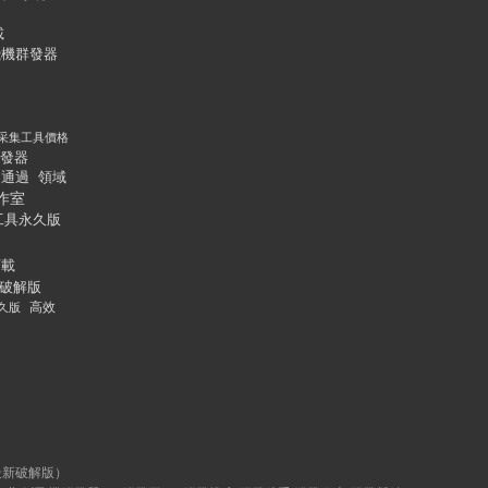
載
飛機群發器
采集工具價格
發器
通過
領域
作室
工具永久版
下載
破解版
久版
高效
最新破解版）