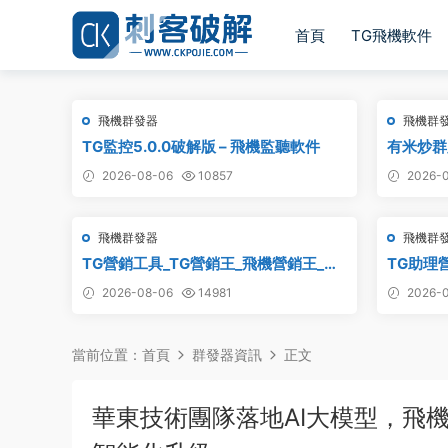
首頁
TG飛機軟件
飛機群發器
飛機群
TG監控5.0.0破解版 – 飛機監聽軟件
有米炒群跟
2026-08-06
10857
2026-0
飛機群發器
飛機群
TG營銷工具_TG營銷王_飛機營銷王_破
TG助理
解版
2026-08-06
14981
2026-0
當前位置：
首頁
群發器資訊
正文
華東技術團隊落地AI大模型，飛機