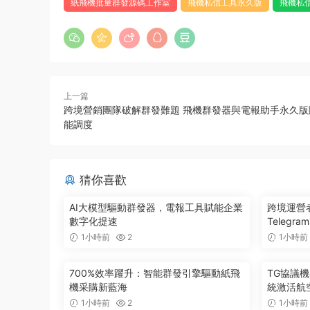
紙飛機批量群發源碼工作室
飛機私信工具永久版
飛機私
上一篇
跨境營銷團隊破解群發難題 飛機群發器與電報助手永久版
能調度
猜你喜歡
AI大模型驅動群發器，電報工具賦能企業
跨境運營
數字化提速
Teleg
1小時前
2
1小時前
700%效率躍升：智能群發引擎驅動紙飛
TG協議
機采購新藍海
統激活航
1小時前
2
1小時前