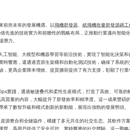
來前所未有的發展機遇。以
飛機群發器
、
紙飛機批量群發源碼工
量，憑借先進的技術實力和前瞻性的戰略布局，正推動行業邁向智能
場潛力。
I人工智能、大模型和機器學習等前沿技術，實現了智能化決策和
實時響應，還通過雲原生架構和自動化測試技術，确保了系統的
驗，更爲企業降本增效、提質擴容提供了有力支撐，彰顯了行業
Ops實踐，通過敏捷叠代和柔性生産模式，打造了高效、可靠的
生成高質量的内容，大幅提升了群發效率和精準度。這一成果豐碩
帶來了數智升級和模式創新的新動能，展現出強勁的發展勢頭。
，通過資源整合和全鏈協作，構建了多元共生的社交生态。其軟件方
運營，爲用戶提供了安全可控、實時響應的社交體驗。這一戰略