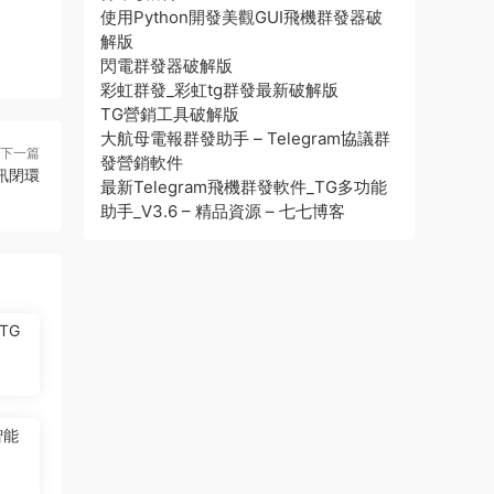
使用Python開發美觀GUI飛機群發器破
解版
閃電群發器破解版
彩虹群發_彩虹tg群發最新破解版
TG營銷工具破解版
大航母電報群發助手 – Telegram協議群
下一篇
發營銷軟件
訊閉環
最新Telegram飛機群發軟件_TG多功能
助手_V3.6 – 精品資源 – 七七博客
TG
智能