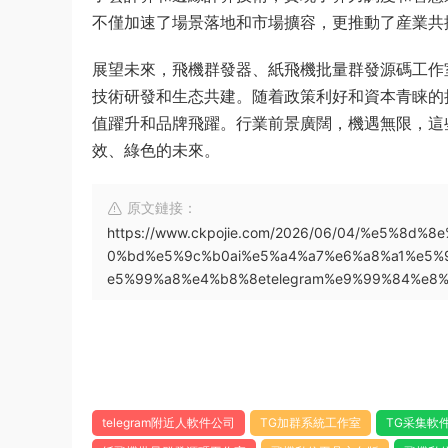
不僅加速了場景落地和市場擴容，更推動了産業共
展望未來，飛機群發器、紙飛機批量群發源碼工作室
技術研發和生态共建。随着政策利好和資本青睐的
值躍升和品牌飛躍。行業前景廣闊，機遇無限，這
效、綠色的未來。
原文鏈接：
https://www.ckpojie.com/2026/06/04/%e5%
0%bd%e5%9c%b0ai%e5%a4%a7%e6%a8%a1%e5%
e5%99%a8%e4%b8%8etelegram%e9%99%84%e8%
telegram附近人軟件公司
TG加群系統工作室
TG采集軟