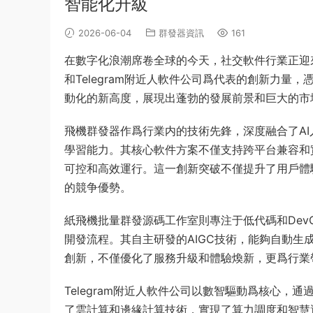
智能化升級
2026-06-04
群發器資訊
161
在數字化浪潮席卷全球的今天，社交軟件行業正迎
和Telegram附近人軟件公司爲代表的創新力
動化的新高度，展現出蓬勃的發展前景和巨大的市
飛機群發器作爲行業内的技術先鋒，深度融合了A
學習能力。其核心軟件方案不僅支持跨平台兼容和
可控和高效運行。這一創新突破不僅提升了用戶體
的競争優勢。
紙飛機批量群發源碼工作室則專注于低代碼和Dev
開發流程。其自主研發的AIGC技術，能夠自動
創新，不僅優化了服務升級和體驗煥新，更爲行業
Telegram附近人軟件公司以數智驅動爲核心
了雲計算和邊緣計算技術，實現了算力調度和智慧