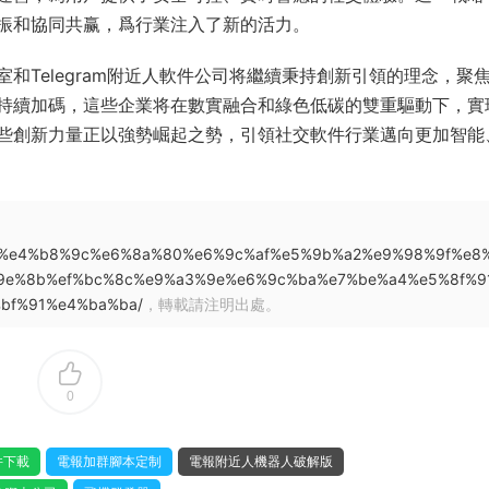
振和協同共赢，爲行業注入了新的活力。
和Telegram附近人軟件公司将繼續秉持創新引領的理念，聚
持續加碼，這些企業将在數實融合和綠色低碳的雙重驅動下，實
些創新力量正以強勢崛起之勢，引領社交軟件行業邁向更加智能
8d%8e%e4%b8%9c%e6%8a%80%e6%9c%af%e5%9b%a2%e9%98%9f%e8
9e%8b%ef%bc%8c%e9%a3%9e%e6%9c%ba%e7%be%a4%e5%8f%9
bf%91%e4%ba%ba/
，轉載請注明出處。
0
件下載
電報加群腳本定制
電報附近人機器人破解版