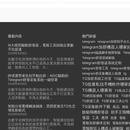
最新内容
熱門标簽
telegram
telegram加群助手永
AI大模型驅動群發器，電報工具賦能企業數
telegram加群機器人哪家
字化提速
Tel
telegram協議腳本無限制版
2026年8月6日
Telegram群發器破解版
在數字化浪潮奔湧向前的今天，信息傳遞的
telegram群發器系統定制
效率與智能化水平已成爲企業決勝未來的關
鍵。随着AI人工智能、大...
telegram群發工具
telegram
telegram群采集機器人報價
tg
跨境運營者告别手動拉群：AIGC驅動的
TG加群系統工作室
TG協議系
Telegram群發采集系統一鍵部署
TG批量私信手機軟件哪家
2026年8月6日
在數字化浪潮奔湧向前的今天，智能通信技
TG機器人哪裏有
TG私信工
術與大數據應用的深度融合正爲千行百業注
TG群發器
TG群
TG網頁版價格
入澎湃動能。作爲企業觸達...
TG群發工具
TG群采集工具公司
智能分發重構觸達鏈路，雲調度激活TG生态
TG采集軟件下載
産品
價值
增長新範式
餘貓飛機群發器
助手王飛機
2026年8月6日
發器
工具
應用
批量
電報
在數字化轉型的澎湃浪潮中，智能通信技術
電報加群腳本定制
電報炒群腳
正以前所未有的速度重塑行業格局。作爲精
準觸達與高效運營的核心工...
電報附近人機器人破解版
精