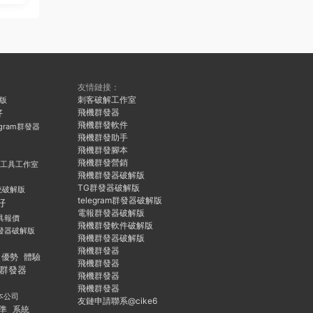
友情鏈接：
刺客破解工作室
久版
飛機群發器
好
飛機群發軟件
egram群發器
飛機群發助手
飛機群發腳本
飛機群發營銷
群發工具工作室
飛機群發器破解版
TG群發器破解版
統破解版
telegram群發器破解版
好
電報群發器破解版
具報價
飛機群發軟件破解版
發器破解版
飛機群發器破解版
飛機群發器
優勢
體驗
飛機群發器
群發器
飛機群發器
飛機群發器
本公司
友鏈申請聯系@cike6
準
系統