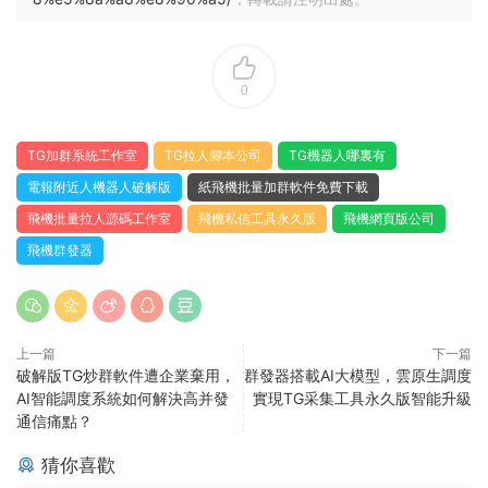
0
TG加群系統工作室
TG拉人腳本公司
TG機器人哪裏有
電報附近人機器人破解版
紙飛機批量加群軟件免費下載
飛機批量拉人源碼工作室
飛機私信工具永久版
飛機網頁版公司
飛機群發器
上一篇
下一篇
破解版TG炒群軟件遭企業棄用，
群發器搭載AI大模型，雲原生調度
AI智能調度系統如何解決高并發
實現TG采集工具永久版智能升級
通信痛點？
猜你喜歡