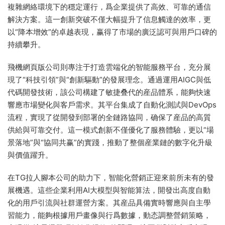
複雜網絡環境下的穩定運行，爲企業提供了高效、可靠的通信
解決方案。這一創新突破不僅大幅提升了信息觸達的效率，更
以“降本增效”的卓越表現，赢得了市場的廣泛認可與用戶口碑的
持續攀升。
飛機網頁版公司則專注于打造雲端化的智能服務平台，充分展
現了“科技引領”與“創新驅動”的發展理念。通過運用AIGC與低
代碼開發技術，該公司構建了敏捷叠代的産品體系，能夠快速
響應市場變化與客戶需求。其平台集成了自動化測試與DevOps
流程，實現了從開發到部署的全鏈路協同，确保了産品的高質
供給與可靠交付。這一模式創新不僅優化了服務體驗，更以“場
景落地”與“協同共赢”的實踐，推動了整個産業鏈的數字化升級
與價值躍升。
在TG拉人腳本公司的助力下，智能化營銷正迎來前所未有的發
展機遇。這些企業利用AI大模型與智能算法，開發出高度自動
化的用戶引流與社群運營方案。其産品具備實時響應與自主學
習能力，能夠根據用戶畫像與行爲數據，動态調整營銷策略，