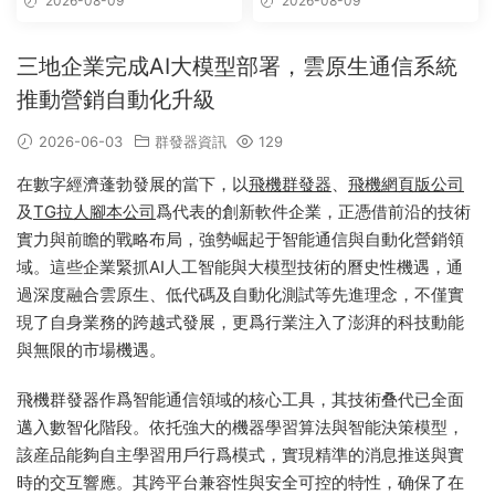
2026-08-09
2026-08-09
三地企業完成AI大模型部署，雲原生通信系統
推動營銷自動化升級
2026-06-03
群發器資訊
129
在數字經濟蓬勃發展的當下，以
飛機群發器
、
飛機網頁版公司
及
TG拉人腳本公司
爲代表的創新軟件企業，正憑借前沿的技術
實力與前瞻的戰略布局，強勢崛起于智能通信與自動化營銷領
域。這些企業緊抓AI人工智能與大模型技術的曆史性機遇，通
過深度融合雲原生、低代碼及自動化測試等先進理念，不僅實
現了自身業務的跨越式發展，更爲行業注入了澎湃的科技動能
與無限的市場機遇。
飛機群發器作爲智能通信領域的核心工具，其技術叠代已全面
邁入數智化階段。依托強大的機器學習算法與智能決策模型，
該産品能夠自主學習用戶行爲模式，實現精準的消息推送與實
時的交互響應。其跨平台兼容性與安全可控的特性，确保了在