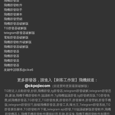
飛機群發器
飛機群發軟件
飛機群發助手
飛機群發腳本
飛機群發營銷
飛機群發器破解版
TG群發器破解版
telegram群發器破解版
電報群發器破解版
飛機群發軟件破解版
飛機群發器破解版
飛機群發器
飛機群發器
飛機群發器
飛機群發器
友鏈申請聯系@cike6
更多群發器，請進入【刺客工作室】
飛機頻道：
@ckpojiecom
（頻道實時更新最新破解版）
TG附近人自動群發,炒群,飛機群發,tg群發器,telegram群發破解,telegram群發思
路,豪迪,飛機手機群發軟件,協議軟件,Tg飛機協議群發,tg群發網頁版,TG群發免
費,紙飛機群發器,TG群發王,TG群發推廣,群發助手,群發腳本,群發營銷,群發手機
版,telegram群發技巧,餘貓飛機群發器,群發工具,曝光王,Telegram群發系統,TG
群發廣告腳本,TG群發軟件下載,telegram api群發,TG協議破解版群發軟件,飛機
群發機器人,飛機手機群發軟件哪個好用,監聽,群采集,飛機手機群發軟件有哪些,